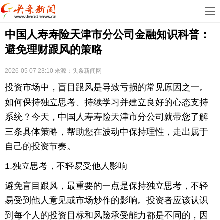
首
中国人寿寿险天津市分公司金融知识科普：
页
娱
避免理财跟风的策略
乐
科
2026-05-07 23:10
来源：
头条新闻网
技
房
投资市场中，盲目跟风是导致亏损的常见原因之一。
地
汽
如何保持独立思考、持续学习并建立良好的心态支持
系统？今天，中国人寿寿险天津市分公司就带您了解
产
车
教
三条具体策略，帮助您在波动中保持理性，走出属于
自己的投资节奏。
育
健
1.独立思考，不轻易受他人影响
康
生
避免盲目跟风，最重要的一点是保持独立思考，不轻
活
时
易受到他人意见或市场炒作的影响。投资者应该认识
尚
体
到每个人的投资目标和风险承受能力都是不同的，因