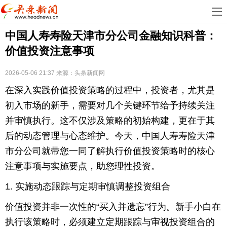
首
中国人寿寿险天津市分公司金融知识科普：
页
娱
价值投资注意事项
乐
科
2026-05-06 21:37
来源：
头条新闻网
技
房
在深入实践价值投资策略的过程中，投资者，尤其是
地
汽
初入市场的新手，需要对几个关键环节给予持续关注
并审慎执行。这不仅涉及策略的初始构建，更在于其
产
车
教
后的动态管理与心态维护。今天，中国人寿寿险天津
市分公司就带您一同了解执行价值投资策略时的核心
育
健
注意事项与实施要点，助您理性投资。
康
生
1. 实施动态跟踪与定期审慎调整投资组合
活
时
价值投资并非一次性的“买入并遗忘”行为。新手小白在
尚
体
执行该策略时，必须建立定期跟踪与审视投资组合的