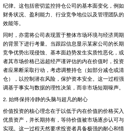
纪律。这包括密切监控持仓公司的基本面变化，例如
育
育
财务状况、盈利能力、行业竞争地位以及管理团队的
效能等。
儿
旅
同时，亦需将公司表现置于整体市场环境与经济周期
游
游
的背景下进行考量。当跟踪信息显示某家公司的长期
戏
快
竞争优势出现侵蚀、基本面趋势发生实质性恶化，或
者其市场价格已远超经严谨评估的内在价值时，投资
讯
财
者应果断采取行动，考虑调整持仓（如部分减仓或清
经
文
仓），以控制潜在风险，保护资本安全。这一过程强
调基于事实与数据的理性决策，而非市场短期噪声。
化
2. 始终保持冷静的头脑与超凡的耐心
价值投资的核心理念在于以低于内在价值的价格买入
优质资产，并长期持有，等待价值被市场逐步认可与
实现。这一过程天然要求投资者具备极强的耐心和情