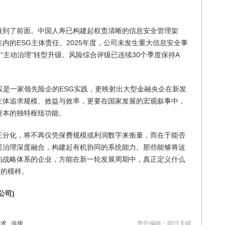
推到了前面。中国人寿已构建起权责清晰的信息安全管理架
内的ESG主体责任。2025年度，公司未发生重大信息安全事
“主动治理”转型升级。风险综合评级已连续30个季度保持A
仅是一家领先险企的ESG实践，更映射出大型金融央企在新发
主体追求规模、效益与效率，更要在国家发展的宏观叙事中，
资本的独特枢纽功能。
正分化，将不再仅凭保费规模或利润数字来衡量，而在于能否
司治理深度融合，构建起有机协同的系统能力。那些能够将这
的战略体系的企业，方能在新一轮发展周期中，真正定义什么
有的模样。
公司)
需求
连接
责任编辑：雨过天晴