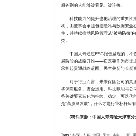
服务到的人能够被看见、被连接。
科技能力的提升也把治理的重要性
构，由董事会承担包括隐私与数据安全在
件，并持续推动风险管理从“被动防御”向
类。
中国人寿通过ESG报告呈现的，不
展阶段的战略升维——它既要作为市场
承担起贯通战略蓝图、民生关切与长期
对于行业而言，未来保险公司的真
将保障服务、资金运用、科技赋能与公
些关键要素转化为持续、稳定、可迭代
是“高质量发展”，什么才是行业标杆应
(稿件来源：中国人寿寿险天津市分
Tags：
纵深
人寿
中国
民生
走向
一家