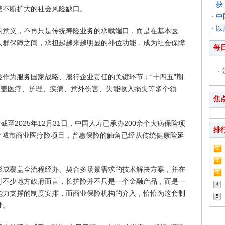
获
盖不断扩大的社会风险缺口。
中
以
的意义，不再只是传统寿险业务的承载端口，而是在基本医
人群保障之间，承担起越来越明显的补位功能，成为社会保障
每
作为服务国家战略、履行企业责任的关键环节；“十四五”期
覆盖医疗、护理、疾病、意外伤害、失能收入损失等多个领
焦
截至2025年12月31日，中国人寿已承办200余个大病保险项
排
余个城市商业医疗险项目，普惠保险的触角已经从传统健康险延
1
2
形成覆盖全流程经办、契合多场景需求的技术解决方案，并在
3
对不少地方政府而言，长护险并不只是一个金融产品，而是一
4
能力支撑的制度安排，而商业保险机构的介入，恰恰为这套制
5
础。