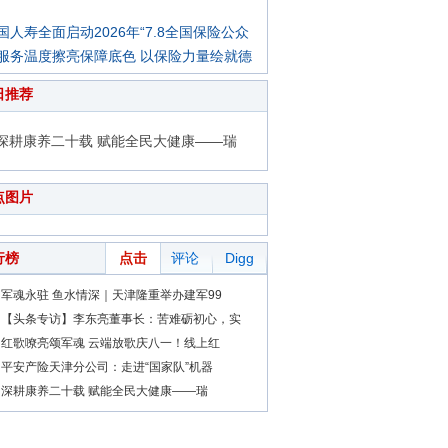
国人寿全面启动2026年“7.8全国保险公众
服务温度擦亮保障底色 以保险力量绘就德
日推荐
深耕康养二十载 赋能全民大健康——瑞
点图片
行榜
点击
评论
Digg
军魂永驻 鱼水情深｜天津隆重举办建军99
【头条专访】李东亮董事长：苦难砺初心，实
红歌嘹亮颂军魂 云端放歌庆八一！线上红
平安产险天津分公司：走进“国家队”机器
深耕康养二十载 赋能全民大健康——瑞