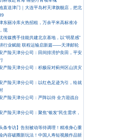
韵耕读赴青海 翰墨丹青颂军魂
地直送津门｜大连平岛村天津旗舰店，把北
39
津东丽冷库火热招租，万余平米高标准冷
，现
忧传媒携手佳能共建北京基地，以“明星感”
耕行业赋能 联程运输启新篇——天津邮轮
安产险天津分公司：田间排涝护良田，平安
行
安产险天津分公司：积极应对蓟州区山洪灾
安产险天津分公司：以红色足迹为引，绘就
村
安产险天津分公司：严阵以待 全力迎战台
安产险天津分公司：聚焦“银发”民生需求，
头条专访】告别被动等待调理！精准身心重
险内容破圈新玩法！中国人寿短视频作品斩