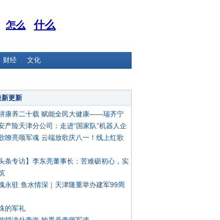
什么
怎么
财经
文化
最新更新
耕康养二十载 赋能全民大健康——瑞齐宁
安产险天津分公司：走进“国家队”机器人企
歌嘹亮颂军魂 云端放歌庆八一！线上红歌
头条专访】李东亮董事长：苦难砺初心，实
筑
魂永驻 鱼水情深｜天津隆重举办建军99周
殊的军礼