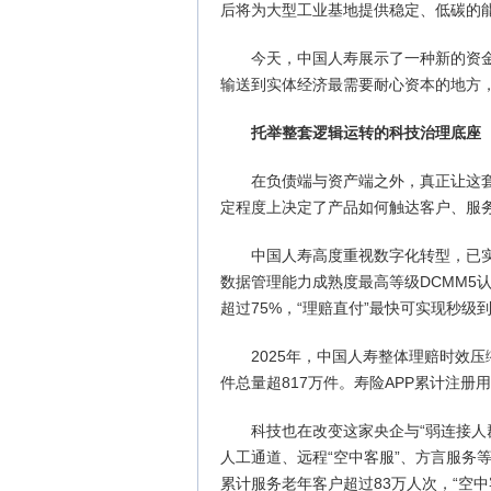
后将为大型工业基地提供稳定、低碳的
今天，中国人寿展示了一种新的资
输送到实体经济最需要耐心资本的地方
托举整套逻辑运转的科技治理底座
在负债端与资产端之外，真正让这
定程度上决定了产品如何触达客户、服
中国人寿高度重视数字化转型，已实
数据管理能力成熟度最高等级DCMM5认
超过75%，“理赔直付”最快可实现秒级
2025年，中国人寿整体理赔时效压
件总量超817万件。寿险APP累计注册用
科技也在改变这家央企与“弱连接人群
人工通道、远程“空中客服”、方言服务等
累计服务老年客户超过83万人次，“空