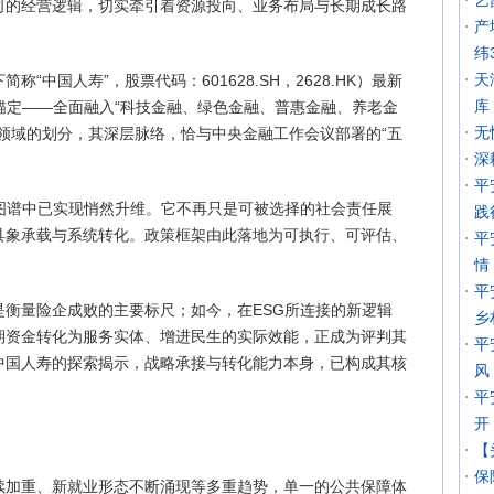
艺
司的经营逻辑，切实牵引着资源投向、业务布局与长期成长路
产
纬
天
“中国人寿”，股票代码：601628.SH，2628.HK）最新
库
锚定——全面融入“科技金融、绿色金融、普惠金融、养老金
无
领域的划分，其深层脉络，恰与中央金融工作会议部署的“五
深
平
略图谱中已实现悄然升维。它不再只是可被选择的社会责任展
践
具象承载与系统转化。政策框架由此落地为可执行、可评估、
平
情
平
是衡量险企成败的主要标尺；如今，在ESG所连接的新逻辑
乡
期资金转化为服务实体、增进民生的实际效能，正成为评判其
平
中国人寿的探索揭示，战略承接与转化能力本身，已构成其核
风
平
开
【
保
续加重、新就业形态不断涌现等多重趋势，单一的公共保障体