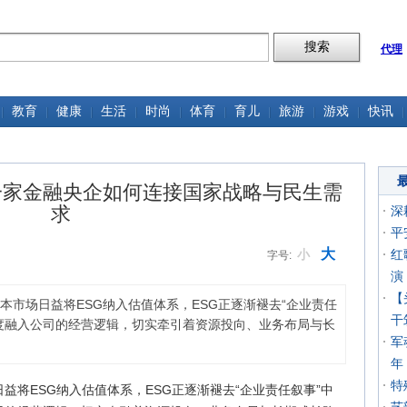
代理
教育
健康
生活
时尚
体育
育儿
旅游
游戏
快讯
 一家金融央企如何连接国家战略与民生需
求
深
平
大
小
红
字号:
演
【
本市场日益将ESG纳入估值体系，ESG正逐渐褪去“企业责任
干
度融入公司的经营逻辑，切实牵引着资源投向、业务布局与长
军
年
特
益将ESG纳入估值体系，ESG正逐渐褪去“企业责任叙事”中