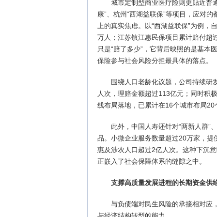
城市定制型商业医疗险则更贴近普通
康”、杭州“西湖益联保”等项目，应对
上的真实焦虑。以“西湖益联保”为例，自2
万人；江苏镇江惠民保项目累计赔付超过
只是“赔了多少”，它背后映照的是基本
保险参与社会风险分担最具体的落点。
围绕人口老龄化议题，公司持续研发适
人次，理赔金额超过113亿元；同时积
线布局落地，已累计在16个城市布局20
此外，中国人寿还针对“两新人群”
品。小微企业服务数量超过20万家，提
惠及涉农人口超过2亿人次。这种下沉意
正嵌入了社会保障体系的缝隙之中。
支撑高质量发展进程的长期资金供
与负债端对民生风险的承接相对应
与经济结构转型的能力。