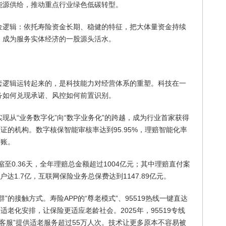
能源供给，推动重点行业绿色低碳转型。
金逻辑：依托寿险资金长期、稳健的特征，把大体量资金持续
，成为服务实体经济的一股源头活水。
套逻辑运转起来的，是科技能力对经营体系的重塑。科技在一
务如何兑现承诺、风控如何前置识别。
现从“业务数字化”向“数字业务化”的跨越，成为行业首家获得
证的机构。数字核保智能审核率达到95.95%，理赔智能化率
到账。
缩至0.36天，全年理赔总金额超过1004亿元；其中理赔直付案
户达1.7亿，互联网保险业务总保费达到1147.89亿元。
”的接触方式。寿险APP的“尊老模式”、95519热线一键直达
适老化安排，让保险更适应老龄社会。2025年，95519专线
中客服”提供适老服务超过55万人次。技术让更多原本不容易被