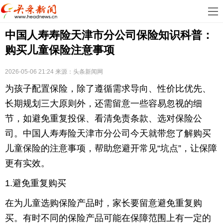
首
中国人寿寿险天津市分公司保险知识科普：
页
娱
购买儿童保险注意事项
乐
科
2026-05-06 21:24
来源：
头条新闻网
技
房
为孩子配置保险，除了遵循需求导向、性价比优先、
地
汽
长期规划三大原则外，还需留意一些容易忽视的细
节，如避免重复投保、看清免责条款、选对保险公
产
车
教
司。中国人寿寿险天津市分公司今天就带您了解购买
儿童保险的注意事项，帮助您避开常见“坑点”，让保障
育
健
更有实效。
康
生
1.避免重复购买
活
时
在为儿童选购保险产品时，家长要留意避免重复购
尚
体
买。有时不同的保险产品可能在保障范围上有一定的