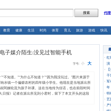
代理
教育
健康
生活
时尚
体育
育儿
旅游
游戏
快讯
电子媒介陌生:没见过智能手机
红
大
小
演
字号:
【
干
“不知道。”“为什么不知道？”“因为我没玩过。”图片来源于
军
区响水镇一个偏僻农村的四年级小学生。他现在是当地派出所
年
叔阿姨轮流为孩子补课。这在当地传为佳话，也在前段时间
特
工人日报》记者在派出所见到小君时，留下了本文开头的这段
艺
产