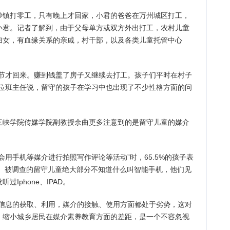
沙镇打零工，只有晚上才回家，小君的爸爸在万州城区打工，
小君。记者了解到，由于父母单方或双方外出打工，农村儿童
妇女，有血缘关系的亲戚，村干部，以及各类儿童托管中心
春节才回来。赚到钱盖了房子又继续去打工。孩子们平时在村子
一位班主任说，留守的孩子在学习中也出现了不少性格方面的问
三峡学院传媒学院副教授余曲更多注意到的是留守儿童的媒介
会用手机等媒介进行拍照写作评论等活动”时，65.5%的孩子表
经常”。被调查的留守儿童绝大部分不知道什么叫智能手机，他们见
Iphone、IPAD。
在信息的获取、利用，媒介的接触、使用方面都处于劣势，这对
，缩小城乡居民在媒介素养教育方面的差距，是一个不容忽视