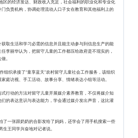
些地区的经济发达、财政收入充足，社会福利的职业化和专业化
专门负责机构，协调处理流动人口子女在教育和其他福利上的
介获取生活和学习必需的信息并且能主动参与到信息生产的能
主任李丽华认为，把留守儿童的工作都压给政府是不现实的，
去做。
作组织承接了“童享蓝天”农村留守儿童社会工作服务，该组织
展家庭访视、手工活动、故事分享、情绪表达小组等活动。
与式行动的方法对留守儿童开展媒介素养教育，不仅将媒介知
他们的表达意识与表达能力，学会通过媒介发出声音，这比灌
我拍了一张跟奶奶的合影发给了妈妈，还学会了用手机搜索一些
男生王同学兴奋地对记者说。