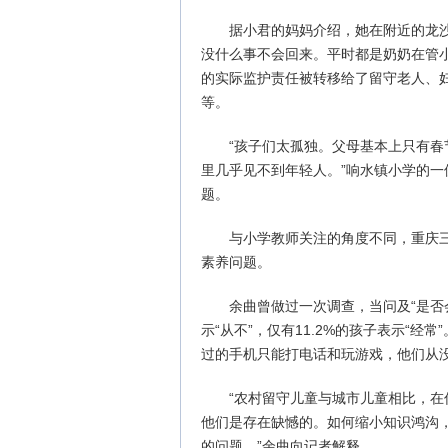
据小君的妈妈介绍，她在附近的龙
没什么事不会回来。平时都是奶奶在管
的实际监护责任被转移给了留守老人、
等。
“孩子们太孤独。父母基本上只有
里几乎见不到年轻人。”响水镇小学的
题。
与小学教师关注的角度不同，重庆
素养问题。
余曲曾做过一次调查，当问及“是否
示“从不”，仅有11.2%的孩子表示“
过的手机只能打电话和玩游戏，他们从没听过
“农村留守儿童与城市儿童相比，
他们是存在缺憾的。如何缩小知识鸿沟
的问题。”余曲向记者解释。