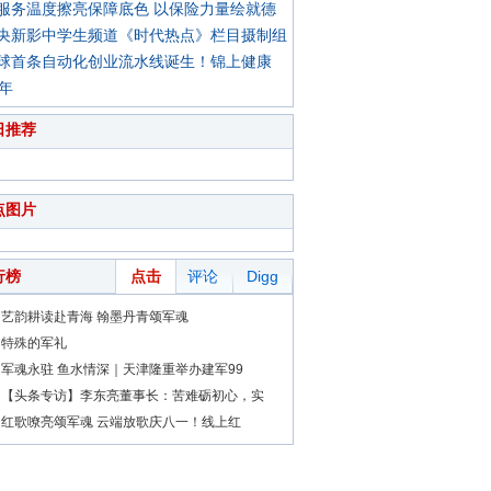
服务温度擦亮保障底色 以保险力量绘就德
央新影中学生频道《时代热点》栏目摄制组
球首条自动化创业流水线诞生！锦上健康
0年
日推荐
点图片
行榜
点击
评论
Digg
艺韵耕读赴青海 翰墨丹青颂军魂
特殊的军礼
军魂永驻 鱼水情深｜天津隆重举办建军99
【头条专访】李东亮董事长：苦难砺初心，实
红歌嘹亮颂军魂 云端放歌庆八一！线上红