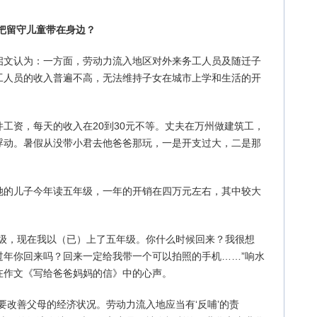
把留守儿童带在身边？
启文认为：一方面，劳动力流入地区对外来务工人员及随迁子
工人员的收入普遍不高，无法维持子女在城市上学和生活的开
工资，每天的收入在20到30元不等。丈夫在万州做建筑工，
浮动。暑假从没带小君去他爸爸那玩，一是开支过大，二是那
她的儿子今年读五年级，一年的开销在四万元左右，其中较大
。
年级，现在我以（已）上了五年级。你什么时候回来？我很想
过年你回来吗？回来一定给我带一个可以拍照的手机……”响水
在作文《写给爸爸妈妈的信》中的心声。
要改善父母的经济状况。劳动力流入地应当有‘反哺’的责