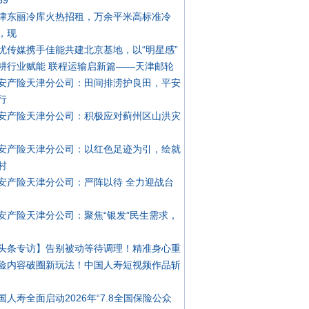
39
津东丽冷库火热招租，万余平米高标准冷
，现
忧传媒携手佳能共建北京基地，以“明星感”
耕行业赋能 联程运输启新篇——天津邮轮
安产险天津分公司：田间排涝护良田，平安
行
安产险天津分公司：积极应对蓟州区山洪灾
安产险天津分公司：以红色足迹为引，绘就
村
安产险天津分公司：严阵以待 全力迎战台
安产险天津分公司：聚焦“银发”民生需求，
头条专访】告别被动等待调理！精准身心重
险内容破圈新玩法！中国人寿短视频作品斩
国人寿全面启动2026年“7.8全国保险公众