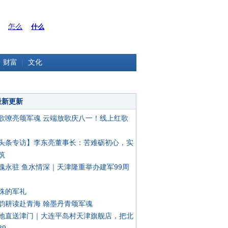
怎么
什么
财富
文化
最新更新
歌嘹亮颂军魂 云端放歌庆八一！线上红歌
头条专访】李东亮董事长：苦难砺初心，实
筑
魂永驻 鱼水情深｜天津隆重举办建军99周
殊的军礼
韵耕读赴青海 翰墨丹青颂军魂
地直送津门｜大连平岛村天津旗舰店，把北