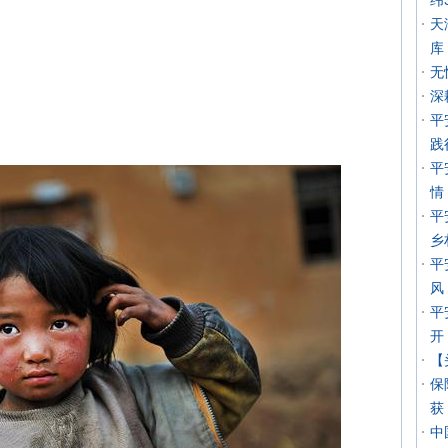
纬
天
库
无
深
平
践
平
情
平
乡
平
风
平
开
【
保
获
中