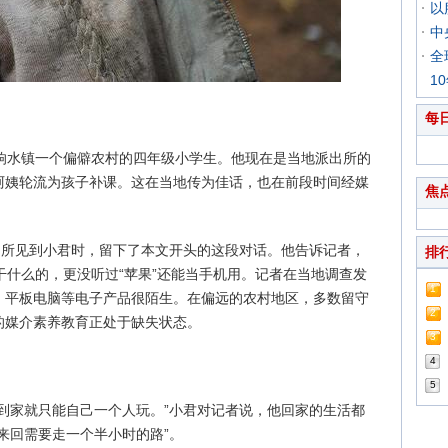
以
中
全
1
每
区响水镇一个偏僻农村的四年级小学生。他现在是当地派出所的
阿姨轮流为孩子补课。这在当地传为佳话，也在前段时间经媒
焦
出所见到小君时，留下了本文开头的这段对话。他告诉记者，
排
是干什么的，更没听过“苹果”还能当手机用。记者在当地调查发
1
、平板电脑等电子产品很陌生。在偏远的农村地区，多数留守
2
的媒介素养教育正处于缺失状态。
3
4
5
到家就只能自己一个人玩。”小君对记者说，他回家的生活都
来回需要走一个半小时的路”。