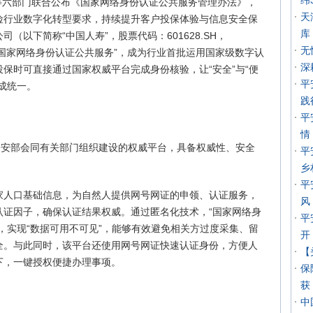
纬
办等六部门联合公布《国家网络身份认证公共服务管理办法》，
天
行保险行业数字化转型要求，持续提升客户投保体验与信息安全保
库
（以下简称“中国人寿”，股票代码：601628.SH，
无
接“国家网络身份认证公共服务”，成为行业首批运用国家级数字认
深
保时可直接通过国家权威平台完成身份核验，让“安全”与“便
平
成统一。
践
平
情
公安部会同有关部门组织建设的权威平台，具备权威性、安全
平
乡
平
家人口基础信息，为自然人提供网号网证的申领、认证服务，
风
认证因子，确保认证结果权威。通过匿名化技术，“国家网络身
平
，实现“数据可用不可见”，能够有效避免相关方过度采集、留
开
全。与此同时，该平台还使用网号网证快速认证身份，方便人
【
下，一键授权便捷办理事项。
保
获
中