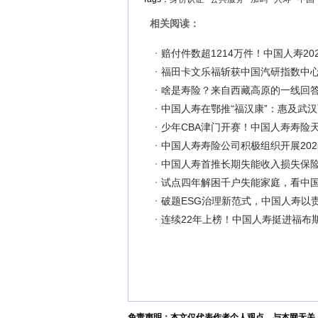
相关阅读：
赔付件数超1214万件！中国人寿2
福田卡文乐福斩获中国汽研指数中
啥是寿险？来自西藏高原的一线回答
中国人寿在鄂推“福汉康”：惠及武汉
少年CBA津门开赛！中国人寿寿险天
中国人寿寿险公司积极组织开展2025
中国人寿首推长期失能收入损失保
试点四年解困千户失能家庭，看中国
破题ESG治理新范式，中国人寿以
连续22年上榜！中国人寿挺进福布斯
免责声明：本文仅代表作者个人观点，与本网无关