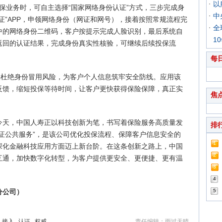
以
投保业务时，可自主选择“国家网络身份认证”方式，三步完成身
中
证”APP，申领网络身份（网证和网号），接着按照常规流程完
全
中的网络身份二维码，客户按提示完成人脸识别，最后系统自
1
返回的认证结果，完成身份真实性核验，可继续后续投保流
每
头杜绝身份冒用风险，为客户个人信息筑牢安全防线。应用该
反馈，缩短投保等待时间，让客户更快获得保险保障，真正实
焦
今天，中国人寿正以科技创新为笔，书写着保险服务高质量发
排
证公共服务”，是该公司优化投保流程、保障客户信息安全的
1
深化金融科技应用方面迈上新台阶。在这条创新之路上，中国
2
互通，加快数字化转型，为客户提供更安全、更便捷、更有温
3
4
分公司）
5
接入
认证
权威
责任编辑：雨过天晴