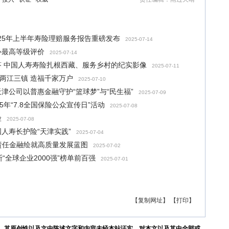
025年上半年寿险理赔服务报告重磅发布
2025-07-14
心最高等级评价
2025-07-14
 中国人寿寿险扎根西藏、服务乡村的纪实影像
2025-07-11
两江三镇 造福千家万户
2025-07-10
津公司以普惠金融守护“篮球梦”与“民生福”
2025-07-09
年“7.8全国保险公众宣传日”活动
2025-07-08
险
2025-07-08
人寿长护险“天津实践”
2025-07-04
责任金融绘就高质量发展蓝图
2025-07-02
“全球企业2000强”榜单前百强
2025-07-01
【复制网址】
【打印】
。其原创性以及文中陈述文字和内容未经本站证实，对本文以及其中全部或