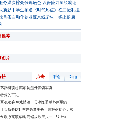
服务温度擦亮保障底色 以保险力量绘就德
央新影中学生频道《时代热点》栏目摄制组
球首条自动化创业流水线诞生！锦上健康
0年
日推荐
点图片
行榜
点击
评论
Digg
艺韵耕读赴青海 翰墨丹青颂军魂
特殊的军礼
军魂永驻 鱼水情深｜天津隆重举办建军99
【头条专访】李东亮董事长：苦难砺初心，实
红歌嘹亮颂军魂 云端放歌庆八一！线上红