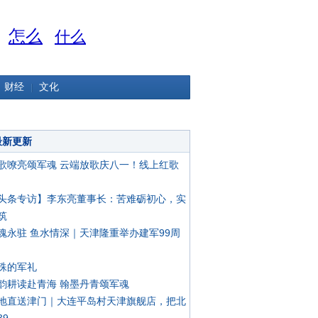
怎么
什么
财经
文化
最新更新
歌嘹亮颂军魂 云端放歌庆八一！线上红歌
头条专访】李东亮董事长：苦难砺初心，实
筑
魂永驻 鱼水情深｜天津隆重举办建军99周
殊的军礼
韵耕读赴青海 翰墨丹青颂军魂
地直送津门｜大连平岛村天津旗舰店，把北