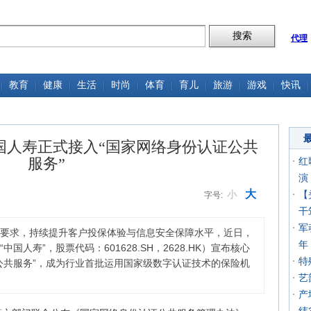
代理
教育
健康
生活
时尚
体育
育儿
旅游
游戏
快讯
国人寿正式接入“国家网络身份认证公共
服务”
红
演
大
小
【
字号:
干
军
要求，持续提升客户投保体验与信息安全保障水平，近日，
年
人寿”，股票代码：601628.SH，2628.HK）宣布核心
特
公共服务”，成为行业首批运用国家级数字认证技术的保险机
艺
产