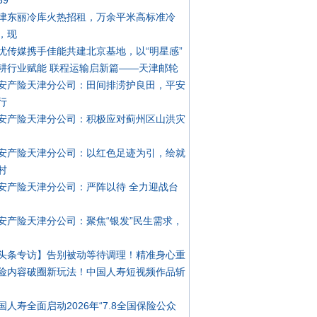
39
津东丽冷库火热招租，万余平米高标准冷
，现
忧传媒携手佳能共建北京基地，以“明星感”
耕行业赋能 联程运输启新篇——天津邮轮
安产险天津分公司：田间排涝护良田，平安
行
安产险天津分公司：积极应对蓟州区山洪灾
安产险天津分公司：以红色足迹为引，绘就
村
安产险天津分公司：严阵以待 全力迎战台
安产险天津分公司：聚焦“银发”民生需求，
头条专访】告别被动等待调理！精准身心重
险内容破圈新玩法！中国人寿短视频作品斩
国人寿全面启动2026年“7.8全国保险公众