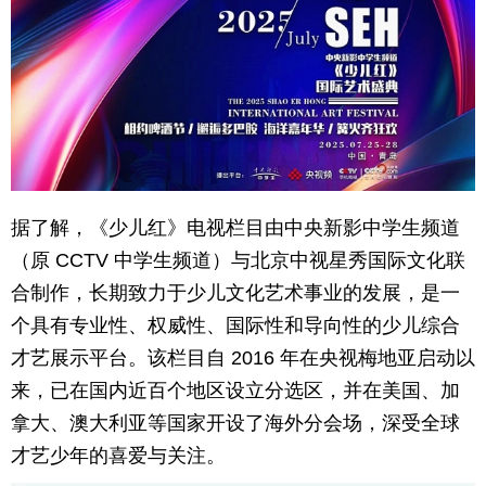
育
育
儿
旅
游
游
戏
快
据了解，《少儿红》电视栏目由中央新影中学生频道
讯
财
（原 CCTV 中学生频道）与北京中视星秀国际文化联
经
文
合制作，长期致力于少儿文化艺术事业的发展，是一
个具有专业性、权威性、国际性和导向性的少儿综合
化
才艺展示平台。该栏目自 2016 年在央视梅地亚启动以
来，已在国内近百个地区设立分选区，并在美国、加
拿大、澳大利亚等国家开设了海外分会场，深受全球
才艺少年的喜爱与关注。​