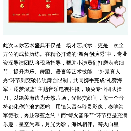
此次国际艺术盛典不仅是一场才艺展示，更是一次全
方位的成长历练。在精心打造的“舞台创演秀”中，专业
资深导演团队将现场指导，帮助小演员们打磨表演细
节，提升声乐、舞蹈、语言等艺术技能；“外景真人
秀”环节则突破传统舞台限制，共同携手完成“礼赞海
军・逐梦深蓝” 主题音乐电视拍摄，顶尖专业团队操
刀，以绝美海边为天然片场，光影交织间，每一个音
符都化作海浪的轰鸣，用镜头留存珍贵影像，奏响海
军赞歌，奔赴深蓝之约！而“篝火音乐节”环节更是充满
乐趣，星空为幕，月光为影，海风相伴。篝火向星