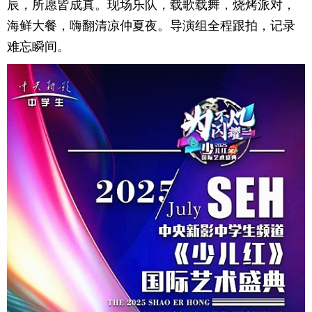
辰，所愿皆成真。现场乐队，载歌载舞，烧烤派对，
海鲜大餐，嗨翻清凉仲夏夜。导演组全程跟拍，记录
难忘瞬间。