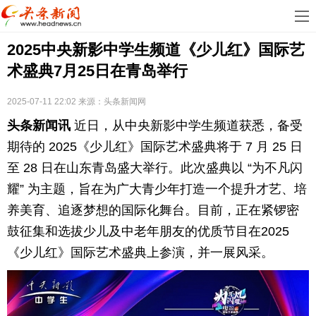
首
2025中央新影中学生频道《少儿红》国际艺
页
娱
术盛典7月25日在青岛举行
乐
科
2025-07-11 22:02
来源：
头条新闻网
技
房
头条新闻讯
近日，从中央新影中学生频道获悉，备受
地
汽
期待的 2025《少儿红》国际艺术盛典将于 7 月 25 日
至 28 日在山东青岛盛大举行。此次盛典以 “为不凡闪
产
车
教
耀” 为主题，旨在为广大青少年打造一个提升才艺、培
养美育、追逐梦想的国际化舞台。目前，正在紧锣密
育
健
鼓征集和选拔少儿及中老年朋友的优质节目在2025
康
生
《少儿红》国际艺术盛典上参演，并一展风采。​
活
时
尚
体