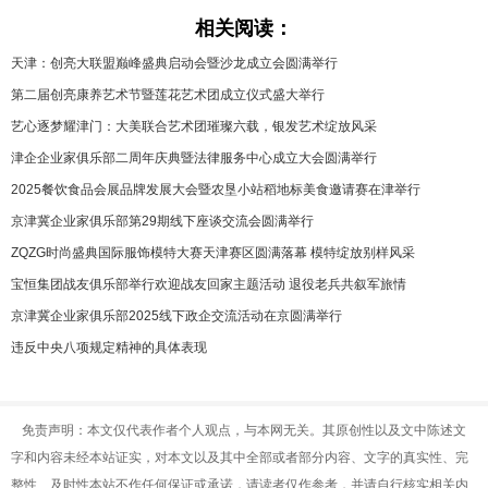
相关阅读：
天津：创亮大联盟巅峰盛典启动会暨沙龙成立会圆满举行
第二届创亮康养艺术节暨莲花艺术团成立仪式盛大举行
艺心逐梦耀津门：大美联合艺术团璀璨六载，银发艺术绽放风采
津企企业家俱乐部二周年庆典暨法律服务中心成立大会圆满举行
2025餐饮食品会展品牌发展大会暨农垦小站稻地标美食邀请赛在津举行
京津冀企业家俱乐部第29期线下座谈交流会圆满举行
ZQZG时尚盛典国际服饰模特大赛天津赛区圆满落幕 模特绽放别样风采
宝恒集团战友俱乐部举行欢迎战友回家主题活动 退役老兵共叙军旅情
京津冀企业家俱乐部2025线下政企交流活动在京圆满举行
违反中央八项规定精神的具体表现
免责声明：本文仅代表作者个人观点，与本网无关。其原创性以及文中陈述文
字和内容未经本站证实，对本文以及其中全部或者部分内容、文字的真实性、完
整性、及时性本站不作任何保证或承诺，请读者仅作参考，并请自行核实相关内