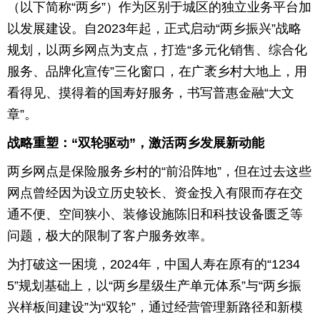
（以下简称“两乡”）作为区别于城区的独立业务平台加
育
育
以发展建设。自2023年起，正式启动“两乡振兴”战略
规划，以两乡网点为支点，打造“多元化销售、综合化
儿
旅
服务、品牌化宣传”三化窗口，在广袤乡村大地上，用
游
游
看得见、摸得着的国寿好服务，书写普惠金融“大文
章”。
戏
快
战略重塑：“双轮驱动”，激活两乡发展新动能
讯
财
两乡网点是保险服务乡村的“前沿阵地”，但在过去这些
经
文
网点曾经因为设立历史较长、资金投入有限而存在交
通不便、空间狭小、装修设施陈旧和科技设备匮乏等
化
问题，极大的限制了客户服务效率。
为打破这一困境，2024年，中国人寿在原有的“1234
5”规划基础上，以“两乡星级生产单元体系”与“两乡振
兴样板间建设”为“双轮”，通过经营管理新路径和新模