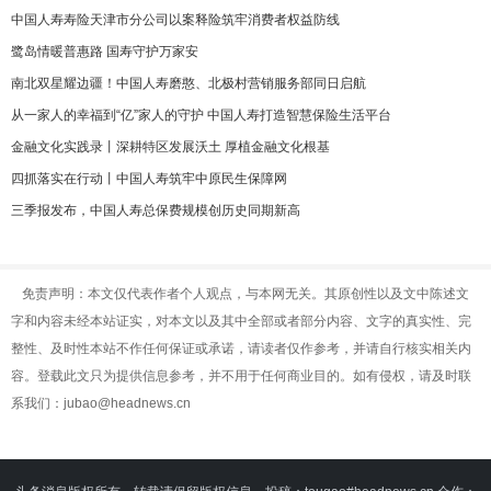
中国人寿寿险天津市分公司以案释险筑牢消费者权益防线
鹭岛情暖普惠路 国寿守护万家安
南北双星耀边疆！中国人寿磨憨、北极村营销服务部同日启航
从一家人的幸福到“亿”家人的守护 中国人寿打造智慧保险生活平台
金融文化实践录丨深耕特区发展沃土 厚植金融文化根基
四抓落实在行动丨中国人寿筑牢中原民生保障网
三季报发布，中国人寿总保费规模创历史同期新高
免责声明：本文仅代表作者个人观点，与本网无关。其原创性以及文中陈述文
字和内容未经本站证实，对本文以及其中全部或者部分内容、文字的真实性、完
整性、及时性本站不作任何保证或承诺，请读者仅作参考，并请自行核实相关内
容。登载此文只为提供信息参考，并不用于任何商业目的。如有侵权，请及时联
系我们：jubao@headnews.cn