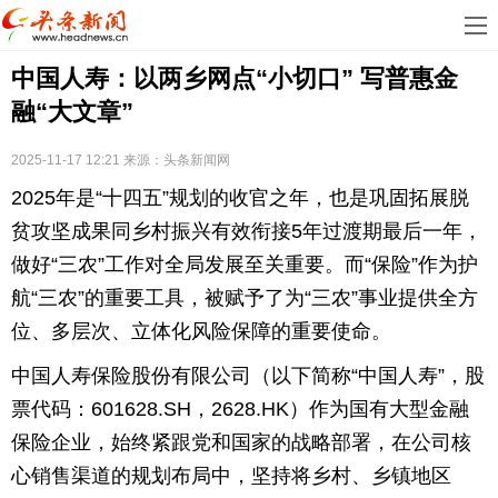
首
中国人寿：以两乡网点“小切口” 写普惠金
页
娱
融“大文章”
乐
科
2025-11-17 12:21
来源：
头条新闻网
技
房
2025年是“十四五”规划的收官之年，也是巩固拓展脱
地
汽
贫攻坚成果同乡村振兴有效衔接5年过渡期最后一年，
做好“三农”工作对全局发展至关重要。而“保险”作为护
产
车
教
航“三农”的重要工具，被赋予了为“三农”事业提供全方
位、多层次、立体化风险保障的重要使命。
育
健
中国人寿保险股份有限公司（以下简称“中国人寿”，股
康
生
票代码：601628.SH，2628.HK）作为国有大型金融
活
时
保险企业，始终紧跟党和国家的战略部署，在公司核
心销售渠道的规划布局中，坚持将乡村、乡镇地区
尚
体