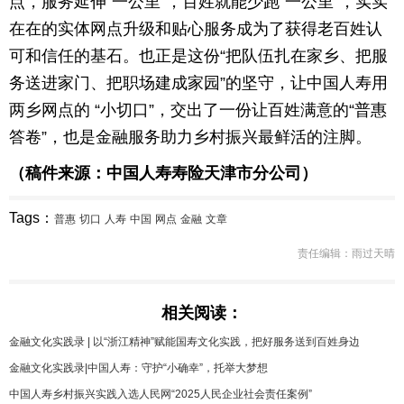
点，服务延伸“一公里”，百姓就能少跑“一公里”，实实
在在的实体网点升级和贴心服务成为了获得老百姓认
可和信任的基石。也正是这份“把队伍扎在家乡、把服
务送进家门、把职场建成家园”的坚守，让中国人寿用
两乡网点的 “小切口”，交出了一份让百姓满意的“普惠
答卷”，也是金融服务助力乡村振兴最鲜活的注脚。
（稿件来源：中国人寿寿险天津市分公司）
Tags：
普惠
切口
人寿
中国
网点
金融
文章
责任编辑：雨过天晴
相关阅读：
金融文化实践录 | 以“浙江精神”赋能国寿文化实践，把好服务送到百姓身边
金融文化实践录|中国人寿：守护“小确幸”，托举大梦想
中国人寿乡村振兴实践入选人民网“2025人民企业社会责任案例”