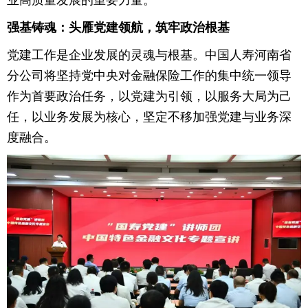
业高质量发展的重要力量。
育
育
强基铸魂：头雁党建领航，筑牢政治根基
党建工作是企业发展的灵魂与根基。中国人寿河南省
儿
旅
分公司将坚持党中央对金融保险工作的集中统一领导
游
游
作为首要政治任务，以党建为引领，以服务大局为己
任，以业务发展为核心，坚定不移加强党建与业务深
戏
快
度融合。
讯
财
经
文
化