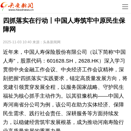
首
四抓落实在行动丨中国人寿筑牢中原民生保
页
娱
障网
乐
科
2025-11-03 10:40
来源：
头条新闻网
技
房
近年来，中国人寿保险股份有限公司（以下简称“中国
地
汽
人寿”，股票代码：601628.SH，2628.HK）深入学习
贯彻中央金融工作会议、中央经济工作会议精神，深
产
车
教
刻把握“四抓落实”实践要求，锚定高质量发展方向，将
党建引领贯穿发展全程，以服务国家战略、守护民生
育
健
福祉为核心抓手主动作为。以其驻豫机构——中国人
康
生
寿河南省分公司为例，该公司在助力实体经济、保障
民生需求、践行社会责任、深耕服务等方面持续发
活
时
力，以稳健经营筑牢发展根基，成为推动河南寿险行
尚
体