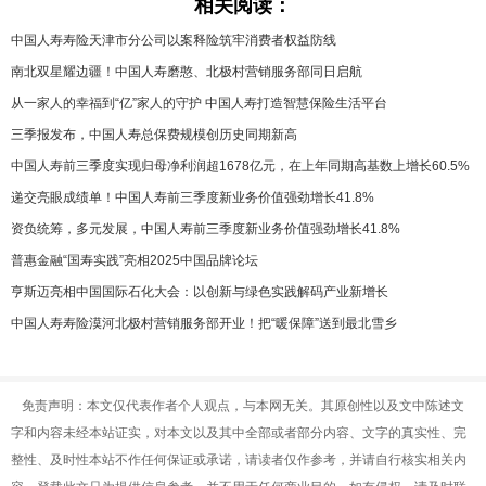
相关阅读：
中国人寿寿险天津市分公司以案释险筑牢消费者权益防线
南北双星耀边疆！中国人寿磨憨、北极村营销服务部同日启航
从一家人的幸福到“亿”家人的守护 中国人寿打造智慧保险生活平台
三季报发布，中国人寿总保费规模创历史同期新高
中国人寿前三季度实现归母净利润超1678亿元，在上年同期高基数上增长60.5%
递交亮眼成绩单！中国人寿前三季度新业务价值强劲增长41.8%
资负统筹，多元发展，中国人寿前三季度新业务价值强劲增长41.8%
普惠金融“国寿实践”亮相2025中国品牌论坛
亨斯迈亮相中国国际石化大会：以创新与绿色实践解码产业新增长
中国人寿寿险漠河北极村营销服务部开业！把“暖保障”送到最北雪乡
免责声明：本文仅代表作者个人观点，与本网无关。其原创性以及文中陈述文
字和内容未经本站证实，对本文以及其中全部或者部分内容、文字的真实性、完
整性、及时性本站不作任何保证或承诺，请读者仅作参考，并请自行核实相关内