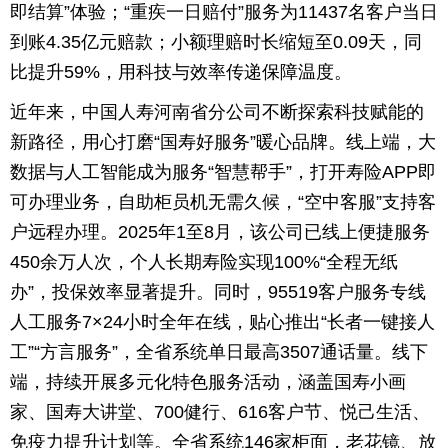
即结算”体验；“重疾一日赔付”服务为11437名客户当日
到账4.35亿元赔款；小额理赔时长缩短至0.09天，同
比提升59%，用科技与效率传递保障温度。
近年来，中国人寿河南省分公司不断探索科技赋能的
新路径，用心打磨“国寿好服务”暖心品牌。线上端，大
数据与人工智能成为服务“智慧帮手”，打开寿险APP即
可办理业务，自助柜员机无需久候，“空中客服”支持客
户远程办理。2025年1至8月，该公司已线上便捷服务
450余万人次，个人长期寿险实现100%“全程无纸
办”，投保效率显著提升。同时，95519客户服务专线
人工服务7×24小时全年在线，贴心推出“长者一键接人
工”“方言服务”，全省系统单日最高3507通话量。线下
端，持续开展多元化特色服务活动，涵盖国寿小画
家、国寿大讲堂、700健行、616客户节、悦己生活、
免疫力提升计划等。全省系统146家柜面，老花镜、放