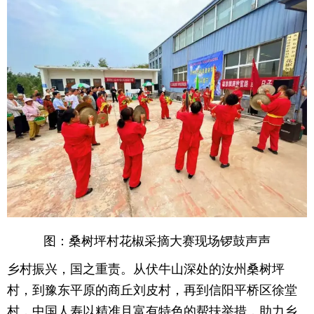
图：桑树坪村花椒采摘大赛现场锣鼓声声
乡村振兴，国之重责。从伏牛山深处的汝州桑树坪
村，到豫东平原的商丘刘皮村，再到信阳平桥区徐堂
村，中国人寿以精准且富有特色的帮扶举措，助力乡