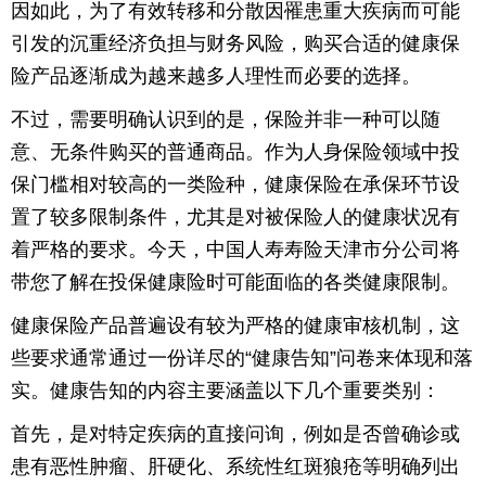
因如此，为了有效转移和分散因罹患重大疾病而可能
育
育
引发的沉重经济负担与财务风险，购买合适的健康保
险产品逐渐成为越来越多人理性而必要的选择。
儿
旅
不过，需要明确认识到的是，保险并非一种可以随
游
游
意、无条件购买的普通商品。作为人身保险领域中投
保门槛相对较高的一类险种，健康保险在承保环节设
戏
快
置了较多限制条件，尤其是对被保险人的健康状况有
讯
财
着严格的要求。今天，中国人寿寿险天津市分公司将
带您了解在投保健康险时可能面临的各类健康限制。
经
文
健康保险产品普遍设有较为严格的健康审核机制，这
化
些要求通常通过一份详尽的“健康告知”问卷来体现和落
实。健康告知的内容主要涵盖以下几个重要类别：
首先，是对特定疾病的直接问询，例如是否曾确诊或
患有恶性肿瘤、肝硬化、系统性红斑狼疮等明确列出