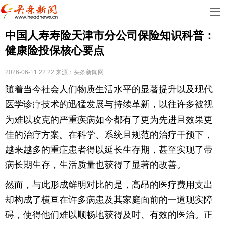
首
中国人寿寿险天津市分公司保险知识科普：
页
娱
健康险投保核心要点
乐
科
2026-06-11 22:22
来源：
头条新闻网
技
房
随着当今社会人们物质生活水平的显著提升以及现代
地
汽
医学诊疗技术的迅猛发展与持续革新，以往许多被视
为难以攻克的严重疾病如今都有了更为先进且效果更
产
车
教
佳的治疗方案。在科学、系统且规范的治疗干预下，
越来越多的重症患者得以延长生存期，甚至实现了带
育
健
病长期生存，生活质量也获得了显著的改善。
康
生
然而，与此形成鲜明对比的是，高昂的医疗费用支出
活
时
却构成了横亘在许多病患及其家庭面前的一道现实障
碍，使得他们难以顺畅地获得及时、有效的医治。正
尚
体