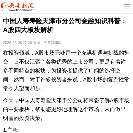
首
中国人寿寿险天津市分公司金融知识科普：
页
娱
A股四大板块解析
乐
科
2026-06-08 22:26
来源：
头条新闻网
技
房
在投资领域，A股市场无疑是一个充满机遇与挑战的舞
地
汽
台。它不仅汇聚了各类优秀的上市公司，更是有着许
多不同特点的板块，为投资者提供了广阔的选择空
产
车
教
间。然而，对于许多投资者来说，A股市场的复杂性常
常令人望而却步。
育
健
今天，中国人寿寿险天津市分公司将带您了解A股市场
康
生
的主要板块，帮助您更好地理解这个市场，从而做出
活
时
明智的投资决策。
尚
体
1.主板