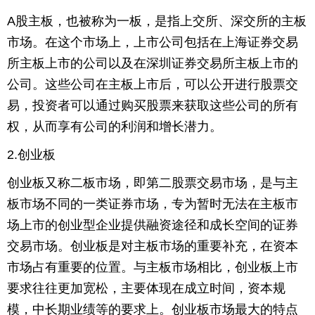
A股主板，也被称为一板，是指上交所、深交所的主板
育
育
市场。在这个市场上，上市公司包括在上海证券交易
儿
旅
所主板上市的公司以及在深圳证券交易所主板上市的
公司。这些公司在主板上市后，可以公开进行股票交
游
游
易，投资者可以通过购买股票来获取这些公司的所有
戏
快
权，从而享有公司的利润和增长潜力。
讯
财
2.创业板
创业板又称二板市场，即第二股票交易市场，是与主
经
文
板市场不同的一类证券市场，专为暂时无法在主板市
化
场上市的创业型企业提供融资途径和成长空间的证券
交易市场。创业板是对主板市场的重要补充，在资本
市场占有重要的位置。与主板市场相比，创业板上市
要求往往更加宽松，主要体现在成立时间，资本规
模，中长期业绩等的要求上。创业板市场最大的特点