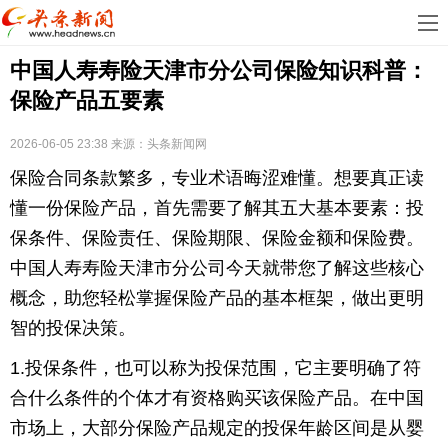
首
中国人寿寿险天津市分公司保险知识科普：
页
娱
保险产品五要素
乐
科
2026-06-05 23:38
来源：
头条新闻网
技
房
保险合同条款繁多，专业术语晦涩难懂。想要真正读
地
汽
懂一份保险产品，首先需要了解其五大基本要素：投
保条件、保险责任、保险期限、保险金额和保险费。
产
车
教
中国人寿寿险天津市分公司今天就带您了解这些核心
概念，助您轻松掌握保险产品的基本框架，做出更明
育
健
智的投保决策。
康
生
1.投保条件，也可以称为投保范围，它主要明确了符
活
时
合什么条件的个体才有资格购买该保险产品。在中国
市场上，大部分保险产品规定的投保年龄区间是从婴
尚
体