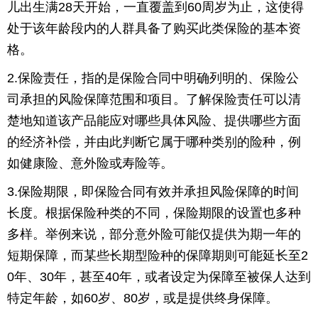
儿出生满28天开始，一直覆盖到60周岁为止，这使得
育
育
处于该年龄段内的人群具备了购买此类保险的基本资
格。
儿
旅
2.保险责任，指的是保险合同中明确列明的、保险公
游
游
司承担的风险保障范围和项目。了解保险责任可以清
楚地知道该产品能应对哪些具体风险、提供哪些方面
戏
快
的经济补偿，并由此判断它属于哪种类别的险种，例
讯
财
如健康险、意外险或寿险等。
经
文
3.保险期限，即保险合同有效并承担风险保障的时间
长度。根据保险种类的不同，保险期限的设置也多种
化
多样。举例来说，部分意外险可能仅提供为期一年的
短期保障，而某些长期型险种的保障期则可能延长至2
0年、30年，甚至40年，或者设定为保障至被保人达到
特定年龄，如60岁、80岁，或是提供终身保障。