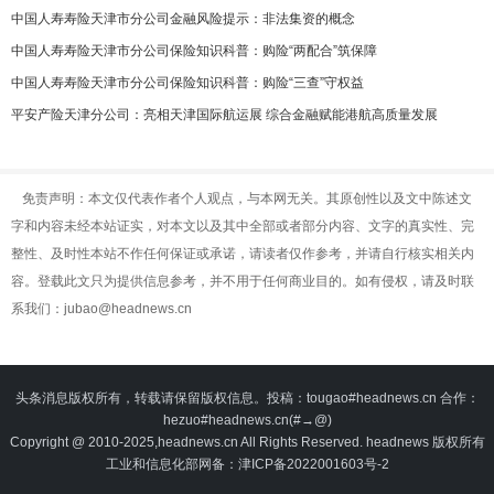
中国人寿寿险天津市分公司金融风险提示：非法集资的概念
中国人寿寿险天津市分公司保险知识科普：购险“两配合”筑保障
中国人寿寿险天津市分公司保险知识科普：购险“三查”守权益
平安产险天津分公司：亮相天津国际航运展 综合金融赋能港航高质量发展
免责声明：本文仅代表作者个人观点，与本网无关。其原创性以及文中陈述文
字和内容未经本站证实，对本文以及其中全部或者部分内容、文字的真实性、完
整性、及时性本站不作任何保证或承诺，请读者仅作参考，并请自行核实相关内
容。登载此文只为提供信息参考，并不用于任何商业目的。如有侵权，请及时联
系我们：jubao@headnews.cn
头条消息版权所有，转载请保留版权信息。投稿：tougao#headnews.cn 合作：
hezuo#headnews.cn(#→@)
Copyright @ 2010-2025,headnews.cn All Rights Reserved. headnews 版权所有
工业和信息化部网备：津ICP备2022001603号-2