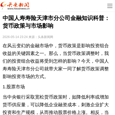
首
中国人寿寿险天津市分公司金融知识科普：
页
娱
货币政策与市场影响
乐
科
2026-05-14 23:24
来源：
头条新闻网
技
房
在风云变幻的金融市场中，货币政策是影响投资组合
地
汽
收益的关键因素之一。那么，当货币政策调整时，我
们的投资组合收益将受到怎样的影响？今天，中国人
产
车
教
寿寿险天津市分公司就带大家一同了解货币政策调整
影响投资市场的方式。
育
健
1.股票市场
康
生
当中央银行采取宽松货币政策时，如降低利率或增加
活
时
货币供应量，可以降低企业融资成本，刺激企业扩大
尚
体
投资和生产规模，从而推动股票价格上涨。相反，当