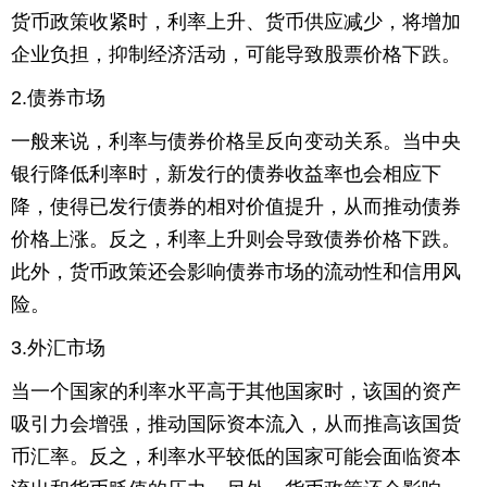
货币政策收紧时，利率上升、货币供应减少，将增加
育
育
企业负担，抑制经济活动，可能导致股票价格下跌。
儿
旅
2.债券市场
游
游
一般来说，利率与债券价格呈反向变动关系。当中央
银行降低利率时，新发行的债券收益率也会相应下
戏
快
降，使得已发行债券的相对价值提升，从而推动债券
讯
财
价格上涨。反之，利率上升则会导致债券价格下跌。
此外，货币政策还会影响债券市场的流动性和信用风
经
文
险。
化
3.外汇市场
当一个国家的利率水平高于其他国家时，该国的资产
吸引力会增强，推动国际资本流入，从而推高该国货
币汇率。反之，利率水平较低的国家可能会面临资本