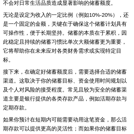
不会对日常生活品质造成显著影响的储蓄额度。
育
育
无论是设定为收入的一定比例（例如10%-20%），还
是一个固定的金额，关键在于确保这个储蓄计划具有
儿
旅
可操作性，便于长期坚持。储蓄的本质在于累积，因
游
游
此稳定且持续的储蓄习惯比单次大额储蓄更为重要，
它将帮助你在未来应对各类财务需求或实现特定目
戏
快
标。
讯
财
接下来，在确定好储蓄额度后，需要选择合适的储蓄
经
文
渠道。这取决于你的储蓄目标、资金使用时间规划以
及个人对风险的接受程度。常见且较为安全的储蓄渠
化
道主要是银行提供的各类存款产品，例如活期存款与
定期存款。
如果你预计在短期内可能需要动用这笔资金，那么活
期存款可以提供更高的灵活性；而如果你的储蓄目标