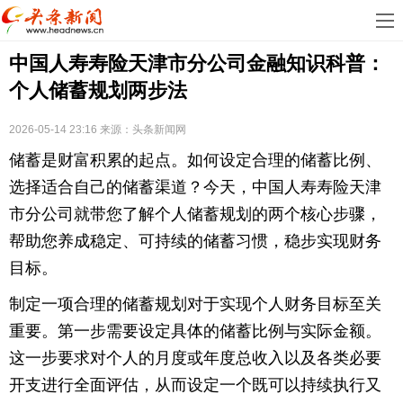
首
中国人寿寿险天津市分公司金融知识科普：
页
娱
个人储蓄规划两步法
乐
科
2026-05-14 23:16
来源：
头条新闻网
技
房
储蓄是财富积累的起点。如何设定合理的储蓄比例、
地
汽
选择适合自己的储蓄渠道？今天，中国人寿寿险天津
市分公司就带您了解个人储蓄规划的两个核心步骤，
产
车
教
帮助您养成稳定、可持续的储蓄习惯，稳步实现财务
目标。
育
健
制定一项合理的储蓄规划对于实现个人财务目标至关
康
生
重要。第一步需要设定具体的储蓄比例与实际金额。
活
时
这一步要求对个人的月度或年度总收入以及各类必要
开支进行全面评估，从而设定一个既可以持续执行又
尚
体