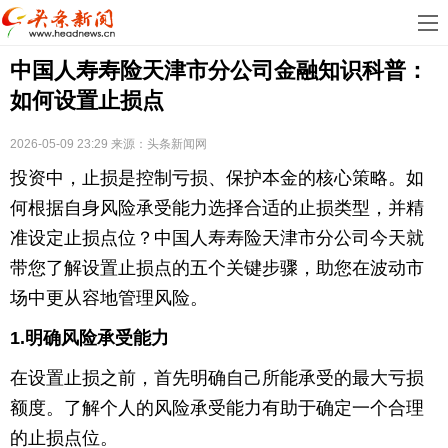
首
中国人寿寿险天津市分公司金融知识科普：
页
娱
如何设置止损点
乐
科
2026-05-09 23:29
来源：
头条新闻网
技
房
投资中，止损是控制亏损、保护本金的核心策略。如
地
汽
何根据自身风险承受能力选择合适的止损类型，并精
准设定止损点位？中国人寿寿险天津市分公司今天就
产
车
教
带您了解设置止损点的五个关键步骤，助您在波动市
场中更从容地管理风险。
育
健
1.明确风险承受能力
康
生
在设置止损之前，首先明确自己所能承受的最大亏损
活
时
额度。了解个人的风险承受能力有助于确定一个合理
尚
体
的止损点位。