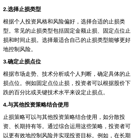
2.选择止损类型
育
育
根据个人投资风格和风险偏好，选择合适的止损类
儿
旅
型。常见的止损类型包括固定金额止损、固定点位止
游
游
损和时间止损。选择最适合自己的止损类型能够更好
地控制风险。
戏
快
3.确定止损点位
讯
财
根据市场走势、技术分析或个人判断，确定具体的止
经
文
损点位。例如固定点位止损，投资者可以根据股价下
跌的百分比或关键技术水平来设定止损点。
化
4.与其他投资策略结合使用
止损策略可以与其他投资策略结合使用，如分散投
资、长期持有等。通过综合运用这些策略，投资者可
以更有效地控制风险并实现投资目标。例如，在长期