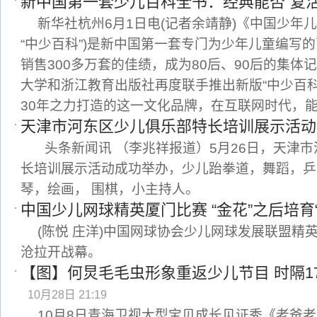
新中国第一套少儿百科全书：经典能否“复活
新华社杭州6月1日电(记者余靖静)《中国少年
“中少百科”)是新中国第一套专门为少年儿童编写
销售300多万套的佳绩，成为80后、90后的集体记
大学和浙江教育出版社再度联手推出新版“中少百科
30年之力打造的这一文化品牌，在互联网时代，
天津市河东区少儿俱乐部特长培训展示活动
头条新闻讯 （李兆祥报道）5月26日，天津
长培训展示活动成功举办，少儿跆拳道，舞蹈，乒
琴，绘画， 围棋，小主持人。
中国少儿网球精英厦门比赛 “金花”之后培育“
(陈悦 庄洋)中国网球协会少儿网球发展联盟精
沧拉开战幕。
【图】何炅毛毛虫形象重返少儿节目 时隔17
10月28日 21:19
10月8日青海卫视大型宝贝成长见证秀《老爸