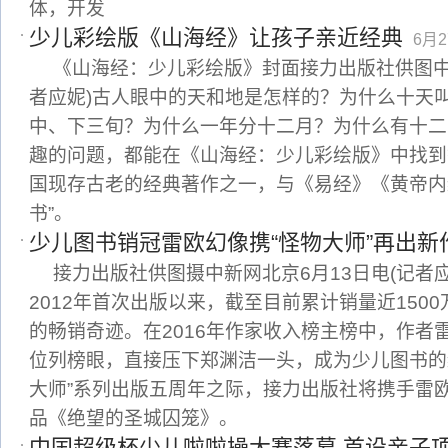
体，开发
少儿彩绘版《山海经》让孩子亲近经典
6月2
《山海经：少儿彩绘版》封面接力出版社供图中新
者应妮)古人眼中的天和地是怎样的？为什么十天叫
中、下三旬？为什么一年分十二月？为什么有十二
趣的问题，都能在《山海经：少儿彩绘版》中找到
国现存古老的经典著作之一，与《易经》《黄帝内
书”。
少儿图书销冠雷欧幻像携“怪物大师”再出新
接力出版社供图摄中新网北京6月13日电(记者应
2012年首次出版以来，截至目前累计销量近150
的畅销奇迹。在2016年作家收入榜主榜中，作者雷
位列榜眼，直接压下郑渊洁一头，成为少儿图书的
大师”系列出版五周年之际，接力出版社将携手雷
品《绝望的圣城囚笼》。
中国超级杯少儿啦啦操大赛落幕 首设亲子项