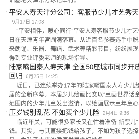
训基地天津东方球馆举行。
平安人寿天津分公司：客服节少儿才艺秀天
9月17日 17:08
“平安相伴，暖心同行”平安人寿客服节少儿才艺
日在天津青年宫圆满落幕。从近百名参赛选手中脱
来朗诵、乐器、舞蹈、武术等精彩节目，纷纷展现
得到专业评委老师的现场指导。
陆家嘴国泰人寿天津 全国50座城市同步开
回归
6月25日 14:25
近日，已连续举办17年的陆家嘴国泰人寿少儿
届的全新序幕。本届少儿绘画比赛以“童画世界话
范围内的少年儿童发出邀请，以绘画展示童年童心
压岁钱别乱花 不如买个少儿险
2月4日 9:36
临近年关，可能很多家长又在忙着准备“新票儿
钱。其实，与其直接把钱给孩子，不如为孩子选择