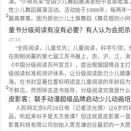
演。“小荷风采”全国少儿舞蹈展演是经中宣部批
性少儿舞蹈展演活动。活动始于1998年，每两年
最高赛事。图为原创少儿土族舞蹈《舞花棍的小阿
童书分级阅读有没有必要？有人认为会扼杀
22:14
“全民阅读，儿童优先；儿童阅读，科学引领；
在刚刚闭幕的第七届江苏书展上，京、沪、江、浙
《中国分级阅读苏州宣言》，提出根据国情自主打
级阅读标准和测评体系，让分级阅读助力少儿健康
海，在书封显著位置标明适宜儿童阅读的年龄段为
不鲜见。然而除去选书指导，分级阅读究竟是什么
皮影客：联手动漫超级品牌启动少儿动画培
人民网北京6月28日电（记者沈光倩）让6岁
品，听起来似乎是天方夜谭？但这就是皮影客一直
影客科技有限公司创始人胥克谦创业最初的一大愿