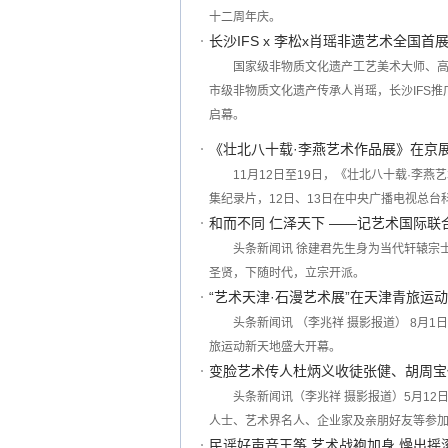
十二周年庆。
长沙IFS x 李松x肖瑶非遗艺术全国
国家级非物质文化遗产工艺美术大师、
市级非物质文化遗产传承人肖瑶，长沙IFS推
启幕。
《壮北八十载·李燕艺术作品展》在京
11月12日至19日，《壮北八十载·李
集纪录片，12日、13日在中央广播电视总台
和而不同 仁泽天下 ——记艺术国际联
头条新闻讯 徐建君先生身为当代轩辕宗
圣贤，下随时代，立宗开派。
“艺术天津·石漫艺术展”在天津青旅运
头条新闻讯 （李兆祥 摄影报道） 8月1
旅运动新天地盛大开幕。
变脸艺术传人杜炳义收徒张健、胡周宝
头条新闻讯（李兆祥 摄影报道）5月1
人士、艺术界名人、企业家及亲朋好友等参
民谣好声音王筝 艺术战袍加身 燥出摇