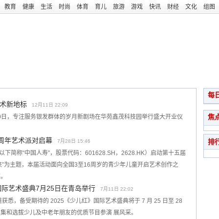
教育
健康
生活
时尚
体育
育儿
旅游
游戏
快讯
财经
文化
组图
每
术新地标
12月11日 22:09
焦
月10日，专注服务银发群体的岁月新剧场在华苑鑫茂科技园举行盛大开业仪
五周年艺术派对启幕
排
7月28日 15:46
简称“中国人寿”，股票代码：601628.SH，2628.HK）启动第十五届
未来”为主题，本届活动面向全国3至16周岁的青少年儿童开启艺术创作之
宴。
国际艺术盛典7月25日在青岛举行
7月11日 22:02
，备受期待的 2025《少儿红》国际艺术盛典将于 7 月 25 日至 28
集和选拔少儿及中老年朋友的优质节目参演 展风采。