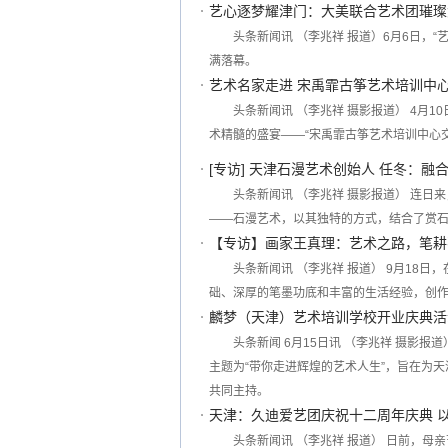
艺心逐梦耀津门：大美联合艺术团璀璨
头条新闻讯 （李兆祥 报道）6月6日，
满落幕。
艺术名家走进 宋禹霏古筝艺术培训中心
头条新闻讯 （李兆祥 摄影报道） 4月
术精髓的盛宴——“宋禹霏古筝艺术培训中心
[专访] 天津石漫艺术创始人 任冬：融
头条新闻讯 （李兆祥 摄影报道） 连
——石漫艺术，以其独特的方式，结合了赏
【专访】画家王真理：艺术之路，笔耕
头条新闻讯 （李兆祥 报道） 9月18
础、深厚的笔墨功底和丰富的生活经验，创
麟梦（天津）艺术培训学校开业庆典活
头条新闻 6月15日讯 （李兆祥 摄影
主题为“带你走进辉煌的艺术人生”，旨在为
共同主持。
天津：久迪爱艺团庆祝十二周年庆典 
头条新闻讯 （李兆祥 报道） 日前，