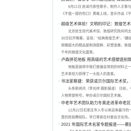
9月21日 民谣代表性歌手、制作人王
《不值一提的伤口》勇敢上线，音乐作品《不
超级艺术体验！文明的印记：敦煌艺术
北京民生现代美术馆、敦煌研究院共同主
30日拉开帷幕，呈现：“经典敦煌艺术”、“藏
规模超大的精品复制洞窟群、彩塑造像、敦煌
千年的敦煌文化盛景。
卢森拼花地板 用高级的艺术感塑造别
地板是装修中我们普遍会用到的材料之
艺术表现力获得了一大批人的喜爱。
书法家蔡捷：荣获诺贝尔国际艺术奖，
头条新闻讯（李兆祥 摄影报道） 日前
人物荣誉称号，举办诺贝尔国际艺术展。
中老年艺术团队助力冬奥走进革命老区
12月22日石家庄市入冬以来迎来最冷
里的民俗舞蹈队，早已等侯在村委会文化场
2021 年国际艺术名家专题报道——蔡