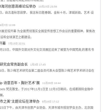
喜爱，占据着时尚配饰的市场前沿。
18海河创意高峰论坛举办
10月15日 23:59
5日，自古逢秋悲寂寥， 我言秋日胜春朝。金秋十月，津城妖娆。艺术·设
9月7日 12:06
北京展览馆开幕 为全面贯彻落实全国宣传思想工作会议的重要精神，聚焦改
建设和全球演艺之都建设。
开幕
7月15日 22:51
7月15日，中国外交部对外文化交流展区迎来了被誉为中国梵高;的著名书
研究会常务副会长
1月3日 17:45
月19日，陈少梅艺术研究会第二届会员代表大会暨陈少梅艺术学术研讨会在
of Clip 诗意百年‧胸针艺术”展
11月28日 16:44
 Arpels 梵克雅宝，于2017年11月1日至 12月3日期间，在成都国际金融中
”展。
城市之美”主题论坛在津举办
9月16日 17:12
月15日下午，由天津市创意产业协会、天津市城市规划学会主办，北京国