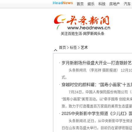
首页
娱乐
科技
房地产
汽车
关注百姓生活·网罗新闻头条
首页
标签
艺术
岁月新剧场升级盛大开业—打造银龄艺
头条新闻讯 （李兆祥 摄影报道） 12
式。
穿越时空的颜料罐：“国寿小画家”十
7月24日，中国人寿保险股份有限公司（以下
“国寿小画家”美育活动。以“牵手国寿 创绘
旅，致力于打造覆盖百万家庭的美育生态盛
2025中央新影中学生频道《少儿红》
头条新闻讯 近日，从中央新影中学生频道获悉
日在山东青岛盛大举行。目前仍在紧锣密鼓征