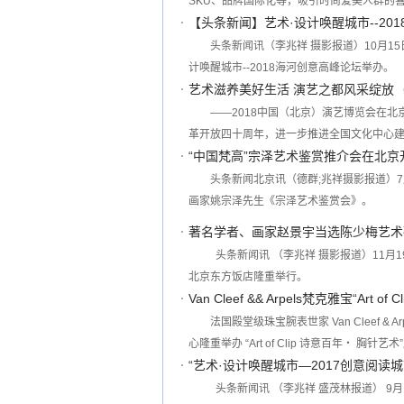
SKU、品牌国际化等，吸引时尚爱美人群的
【头条新闻】艺术·设计唤醒城市--20
头条新闻讯（李兆祥 摄影报道）10月1
计唤醒城市--2018海河创意高峰论坛举办。
艺术滋养美好生活 演艺之都风采绽放
——2018中国（北京）演艺博览会在
革开放四十周年，进一步推进全国文化中心
“中国梵高”宗泽艺术鉴赏推介会在北京
头条新闻北京讯（德群;兆祥摄影报道）
画家姚宗泽先生《宗泽艺术鉴赏会》。
著名学者、画家赵景宇当选陈少梅艺术
头条新闻讯 （李兆祥 摄影报道）11
北京东方饭店隆重举行。
Van Cleef && Arpels梵克雅宝“Art 
法国殿堂级珠宝腕表世家 Van Cleef &
心隆重举办 “Art of Clip 诗意百年‧ 胸针艺术
“艺术·设计唤醒城市—2017创意阅读
头条新闻讯 （李兆祥 盛茂林报道） 9