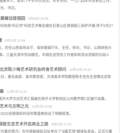
 山东蓬莱市人，现年八十岁中共党员，大学学历，一九六四年毕业参加工作，
校长、书记。
念展耀动首钢园
5月25日 16:36
山科技周“科幻世”科技艺术概念展在石景山区首钢园三高炉开展,将于5月27
捷
5月15日 12:39
员，历任山西省商业厅、省财委副厅长、主任、校长、书记，山西财经大
勋章，三届天津市劳动模范，中国先进党务工作者和有突出贡献的功勋人
北京陈少梅艺术研究会终身艺术顾问
12月24日 23:24
月22日，著名画家、美术教育家、天津美术学院教授陈冬至先生受聘北京陈
幕
12月7日 10:21
日，南开大学文创艺术汇报展在南开大学新校区公共教学楼C区展厅启幕。
艺术与文明之光
10月1日 16:59
2020百丽国际时尚欢聚盛典给出了明确答案。
以精致生态艺术开启商业之路
9月21日 17:10
称为重庆悠方）在中英联络处旧址举办了“B面艺境”媒体私享会，正式与重