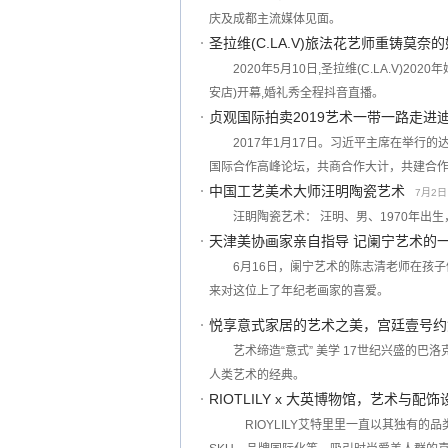
庆及成都主流媒体见面。
圣拉维(C.LA.V)旅法花艺师重铸莫奈
2020年5月10日,圣拉维(C.LA.V)2
安店)开幕,婚礼秀全程抖音直播。
贞观国际拍卖2019艺术一带一路走进
2017年1月17日。习近平主席在举行的
国际合作高峰论坛，共商合作大计，共建合
中国工艺美术大师汪明陶瓷艺术
7月2日 
汪眀陶瓷艺术： 汪明、男、1970年出
天津美协画家亲自指导 记阑宁艺术的
6月16日，阑宁艺术的陈志清老师在孩
来对这位上了年纪老画家的喜爱。
悦享意式家居的艺术之美，宫廷壹号约您
艺术缔造“意式” 美学 17世纪兴盛的
人类艺术的经典。
RIOTLILY x 大英博物馆，艺术与配
RIOYLILY艾特里里一直以其独有