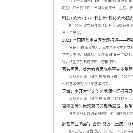
【头条新闻讯】 (李兆祥 报道) 蔡捷
历任山西省商业厅、省财委副厅长、主任、
科幻+艺术+工业 “科幻世”科技艺术概
5月22日,北京科技周科幻分会场暨石景
日上午结束。
2021 年国际艺术名家专题报道——蔡
蔡捷 山东蓬莱市人，现年八十岁中共党
学党委书记、副教授。荣获全国"五一"劳动
物，终生享受政府津贴、劳模津贴。
著名画家、美术教育家陈冬至先生受聘
头条新闻讯 （李兆祥 摄影报道） 12
少梅艺术研究会终身艺术顾问。
天津：南开大学文创艺术师生汇报展开
头条新闻讯 （李兆祥 报道） 12月7
百丽国际时尚欢聚盛典现场直击，致敬
今年秋冬鞋履时尚风向如何？刚刚落幕的
解锁商业“B面”，合景·悠方（重庆）
9月17日，合景·悠方（重庆）（以下简