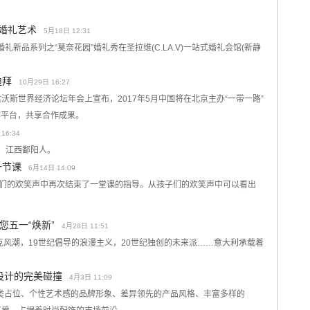
的婚礼艺术
5月18日 12:31
020年婚礼新品系列之“莫奈花园”婚礼秀在圣拉维(C.LA.V)一站式婚礼会馆(新静
迪拜
10月29日 16:27
达沃斯世界经济论坛年会上宣布，2017年5月中国将在北京主办“一带一路”
作平台，共享合作成果。
16:34
生，江西鄱阳人。
一节课
6月14日 14:09
子们的欢笑声中再次结束了一堂课的指导。从孩子们的欢笑声中可以看出
五一“焕新”
4月28日 11:51
巴洛克风潮，19世纪倡导的浪漫主义，20世纪独创的未来派……意大利承载着
饰设计的完美碰撞
4月3日 11:09
的品类占位、个性艺术感的品牌形象、差异领先的产品风格、丰富多样的