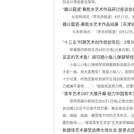
际设计周组委会指导。
“器以载道”秦胜水艺术作品研讨座谈会
头条新闻讯（李兆祥报道）8月17日，
器以载道-秦胜水艺术作品巡展（天津
头条新闻讯：（李兆祥报道）8月12日
“十三五”时期艺术创作规划背后：2年2
陈曦摄中新网北京8月5日电(记者应妮)
妥妥的艺术鱼！胡可晒小鱼儿弹钢琴视
小鱼儿小鱼儿弹钢琴视频截图新浪娱乐讯3
大家一曲，祝大家晚安！我是小鱼儿”。视频
十分可爱，时而还能听到胡可在背后偷笑的声
己都睡不着吧……”、“我鱼就是努力啊。还要
“青年艺术100”大展开幕 助力中国青
邢贺扬摄中新网北京8月1日电(记者应妮)由
启动展1日在今日美术馆开幕，展出来自全球不
画、国画、版画、雕塑等不同的艺术形式，
要的板块——“莱俪青年艺术奖”艺术家李琳
新媒体艺术展受追捧大排长龙 是景点