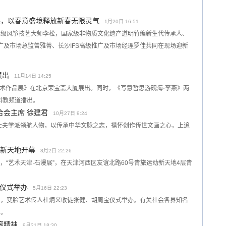
首展，以春意盛境释放新春无限灵气
1月20日 16:51
高级风筝技艺大师李松，国家级非物质文化遗产道明竹编新生代传承人、
广及市场总监曾雅菁、长沙IFS高级推广及市场经理罗佳共同在现场迎新
展出
11月14日 14:25
燕艺术作品展》在北京荣宝斋大厦展出。同时，《写意哲思游砚海·李燕》两
科教频道播出。
合会主席 徐建君
10月27日 9:24
士夫学派领航人物，以传承中华文脉之志，襟怀创作传世文画之心，上追
动新天地开幕
8月2日 22:26
日，“艺术天津·石漫展”，在天津河西区友谊北路60号青旅运动新天地4层青
仪式举办
5月16日 22:23
2日，变脸艺术传人杜炳义收徒张健、胡周宝仪式举办。有关社会各界知名
加。
滚精神
9月21日 18:30