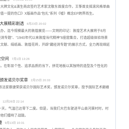
筝与大牌文化&演生商店签约艺术家沈敬东首度合作，王筝首支摇滚风格单曲
值一提的伤口》X版画作品“包扎”系列《嘘》概念EP跨界而生。
大展精彩剧透
8月23日 20:02
办，迄今规模最大的敦煌展览——文明的印记：敦煌艺术大展将于8月
经洞专题”、“1940年代以来敦煌当代精神”8座窟集合，打造超级体验场景
文献、绢纸画、敦煌花砖，开辟“藏经洞专题”的展示方式，全力再现绵延
致空间
7月1日 13:26
一。在彰显个性、追求品质的当下，拼花地板以其独特的造型及个性化的
颁发诺贝尔奖章
2月15日 20:33
，书法家蔡捷荣获诺贝尔国际艺术奖，颁发诺贝尔奖章，授予国际艺术巅峰
12月26日 22:14
的一天，气温已达零下二度。但是，当我们大巴车驶进平山县河渠村时，村
。他们擂响了战鼓。
捷
9月13日 10:31