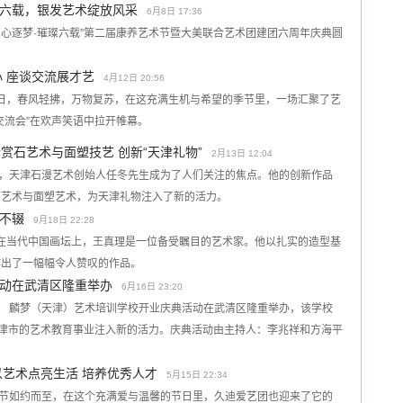
六载，银发艺术绽放风采
6月8日 17:36
“艺心逐梦·璀璨六载”第二届康养艺术节暨大美联合艺术团建团六周年庆典圆
 座谈交流展才艺
4月12日 20:56
10日，春风轻拂，万物复苏，在这充满生机与希望的季节里，一场汇聚了艺
交流会”在欢声笑语中拉开帷幕。
合赏石艺术与面塑技艺 创新“天津礼物”
2月13日 12:04
日来，天津石漫艺术创始人任冬先生成为了人们关注的焦点。他的创新作品
石艺术与面塑艺术，为天津礼物注入了新的活力。
不辍
9月18日 22:28
日，在当代中国画坛上，王真理是一位备受瞩目的艺术家。他以扎实的造型基
作出了一幅幅令人赞叹的作品。
动在武清区隆重举办
6月16日 23:20
报道） 麟梦（天津）艺术培训学校开业庆典活动在武清区隆重举办，该学校
天津市的艺术教育事业注入新的活力。庆典活动由主持人：李兆祥和方海平
以艺术点亮生活 培养优秀人才
5月15日 22:34
母亲节如约而至，在这个充满爱与温馨的节日里，久迪爱艺团也迎来了它的