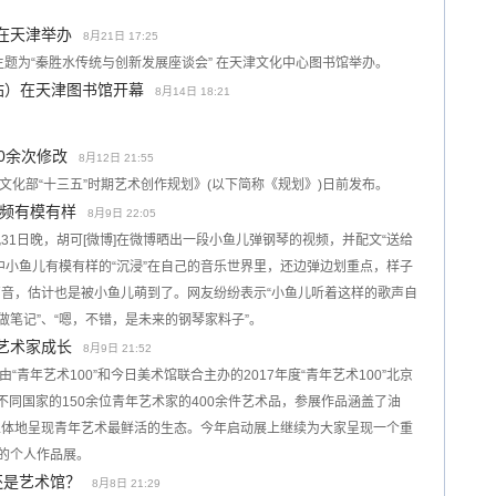
在天津举办
8月21日 17:25
主题为“秦胜水传统与创新发展座谈会” 在天津文化中心图书馆举办。
站）在天津图书馆开幕
8月14日 18:21
。
0余次修改
8月12日 21:55
《文化部“十三五”时期艺术创作规划》(以下简称《规划》)日前发布。
频有模有样
8月9日 22:05
1日晚，胡可[微博]在微博晒出一段小鱼儿弹钢琴的视频，并配文“送给
中小鱼儿有模有样的“沉浸”在自己的音乐世界里，还边弹边划重点，样子
音，估计也是被小鱼儿萌到了。网友纷纷表示“小鱼儿听着这样的歌声自
做笔记”、“嗯，不错，是未来的钢琴家料子”。
年艺术家成长
8月9日 21:52
“青年艺术100”和今日美术馆联合主办的2017年度“青年艺术100”北京
同国家的150余位青年艺术家的400余件艺术品，参展作品涵盖了油
立体地呈现青年艺术最鲜活的生态。今年启动展上继续为大家呈现一个重
琳的个人作品展。
还是艺术馆？
8月8日 21:29