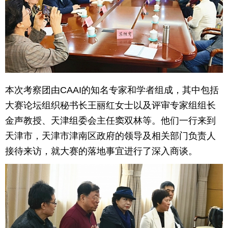
育
育
儿
旅
游
游
戏
快
本次考察团由CAAI的知名专家和学者组成，其中包括
大赛论坛组织秘书长王丽红女士以及评审专家组组长
讯
财
金声教授、天津组委会主任窦双林等。他们一行来到
经
文
天津市，天津市津南区政府的领导及相关部门负责人
接待来访，就大赛的落地事宜进行了深入商谈。
化