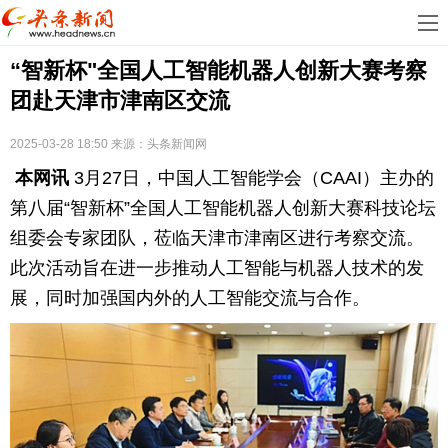
首
“智新杯"全国⼈⼯智能机器⼈创新⼤赛考察
页
娱
团赴天津市津南区交流
乐
科
2025-03-28 18:50
来源：
头条新闻网
技
房
本网讯
3月27日，中国人工智能学会（CAAI）主办的
地
汽
第八届“智新杯”全国人工智能机器人创新大赛科技论坛
组委会专家团队，莅临天津市津南区进行考察交流。
产
车
教
此次活动旨在进一步推动人工智能与机器人技术的发
展，同时加强国内外的人工智能交流与合作。
育
健
康
生
活
时
尚
体