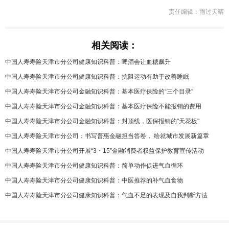
责任编辑：雨过天晴
相关阅读：
中国人寿寿险天津市分公司健康知识科普：啤酒会让血糖飙升
中国人寿寿险天津市分公司健康知识科普：抗阻运动有助于改善睡眠
中国人寿寿险天津市分公司金融知识科普：基本医疗保险的“三个目录”
中国人寿寿险天津市分公司金融知识科普：基本医疗保险不能报销的费用
中国人寿寿险天津市分公司金融知识科普：封顶线，医保报销的"天花板"
中国人寿寿险天津市分公司：书写普惠金融担当答卷， 绘就城市发展新篇章
中国人寿寿险天津市分公司开展“3・15”金融消费者权益保护教育宣传活动
中国人寿寿险天津市分公司健康知识科普：简单动作促进气血循环
中国人寿寿险天津市分公司健康知识科普：中医推荐的补气血食物
中国人寿寿险天津市分公司健康知识科普：气血不足的表现及自我判断方法