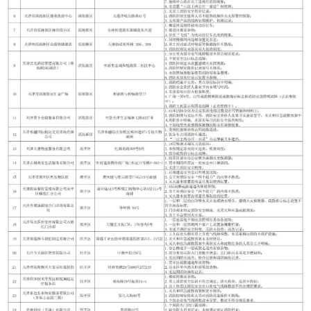
育
育
儿
旅
游
游
戏
快
讯
财
经
文
化