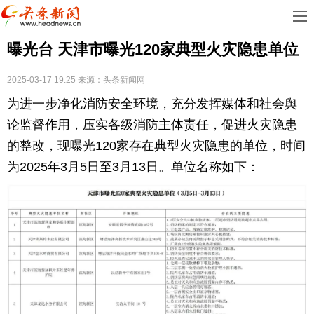
首
曝光台 天津市曝光120家典型火灾隐患单位
页
娱
乐
科
2025-03-17 19:25
来源：
头条新闻网
为进一步净化消防安全环境，充分发挥媒体和社会舆
技
房
论监督作用，压实各级消防主体责任，促进火灾隐患
地
汽
的整改，现曝光120家存在典型火灾隐患的单位，时间
为2025年3月5日至3月13日。单位名称如下：
产
车
教
育
健
康
生
活
时
尚
体