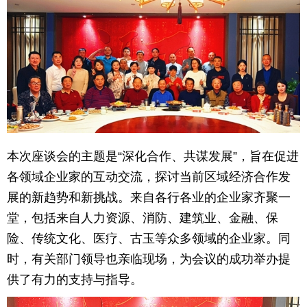
育
育
儿
旅
游
游
戏
快
讯
财
本次座谈会的主题是“深化合作、共谋发展”，旨在促进
各领域企业家的互动交流，探讨当前区域经济合作发
富
文
展的新趋势和新挑战。来自各行各业的企业家齐聚一
化
堂，包括来自人力资源、消防、建筑业、金融、保
险、传统文化、医疗、古玉等众多领域的企业家。同
时，有关部门领导也亲临现场，为会议的成功举办提
供了有力的支持与指导。