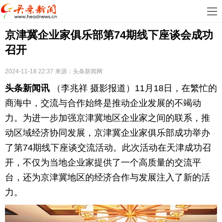
首
京津冀企业家俱乐部第74期线下座谈会成功
页
娱
召开
乐
科
2024-11-18 22:37
来源：
头条新闻网
技
房
头条新闻讯
（李兆祥 摄影报道）11月18日，在繁忙的
地
汽
商海中，交流与合作始终是推动企业发展的不竭动
力。为进一步加强京津冀地区企业家之间的联系，推
产
车
教
动区域经济协同发展，京津冀企业家俱乐部成功举办
了第74期线下座谈交流活动。此次活动在天津成功召
育
健
开，不仅为当地企业家提供了一个高质量的交流平
康
生
台，还为京津冀地区的经济合作与发展注入了新的活
力。
活
时
尚
体