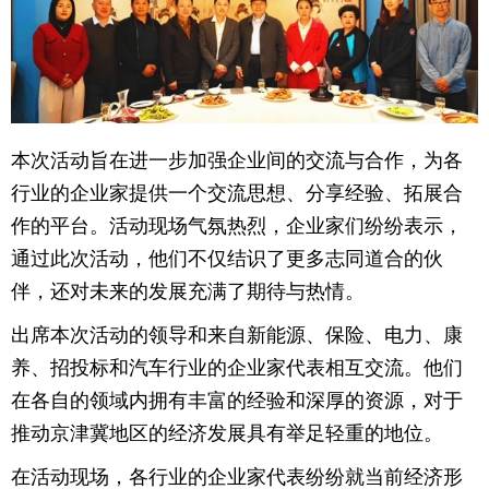
育
育
儿
旅
游
游
本次活动旨在进一步加强企业间的交流与合作，为各
戏
快
行业的企业家提供一个交流思想、分享经验、拓展合
作的平台。活动现场气氛热烈，企业家们纷纷表示，
讯
财
通过此次活动，他们不仅结识了更多志同道合的伙
富
文
伴，还对未来的发展充满了期待与热情。
出席本次活动的领导和来自新能源、保险、电力、康
化
养、招投标和汽车行业的企业家代表相互交流。他们
在各自的领域内拥有丰富的经验和深厚的资源，对于
推动京津冀地区的经济发展具有举足轻重的地位。
在活动现场，各行业的企业家代表纷纷就当前经济形