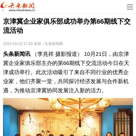
首
京津冀企业家俱乐部成功举办第66期线下交
页
娱
流活动
乐
科
2024-10-22 17:39
来源：
头条新闻网
技
房
头条新闻讯
（李兆祥 摄影报道） 10月21日，由京津
地
汽
冀企业家俱乐部主办的第66期线下交流活动今日在天
津成功举行。此次活动吸引了来自不同行业的优秀企
产
车
教
业家，他们齐聚一堂，共同探讨经济发展与合作新机
遇，为推动京津冀协同发展注入新的活力。
育
健
康
生
活
时
尚
体