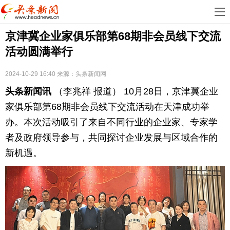
首
京津冀企业家俱乐部第68期非会员线下交流
页
娱
活动圆满举行
乐
科
2024-10-29 16:40
来源：
头条新闻网
技
房
头条新闻讯
（李兆祥 报道） 10月28日，京津冀企业
地
汽
家俱乐部第68期非会员线下交流活动在天津成功举
办。本次活动吸引了来自不同行业的企业家、专家学
产
车
教
者及政府领导参与，共同探讨企业发展与区域合作的
新机遇。
育
健
康
生
活
时
尚
体