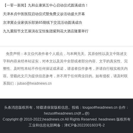
【一零一新闻】九和众康第五中心启动仪式圆满成功！
天津本贞中医医院启动仪式暨免费义诊活动盛大开幕
京津冀企业家俱乐部第65期线下交流活动圆满成功
九九重阳节文艺展演在宝恒集团紫荆花大酒店隆重举行
免责声明：本文仅代表作者个人观点，与本网无关。其原创性以及文中陈述文
字和内容未经本站证实，对本文以及其中全部或者部分内容、文字的真实性、完
整性、及时性本站不作任何保证或承诺，请读者仅作参考，并请自行核实相关内
容。登载此文只为提供信息参考，并不用于任何商业目的。如有侵权，请及时联
系我们：jubao@headnews.cn
头条消息版权所有，转载请保留版权信息。投稿：tougao#headnews.cn 合作：
hezuo#headnews.cn(#→@)
Copyright @ 2010-2022,headnews.cn All Rights Reserved. headnews 版权所有
工业和信息化部网备：津ICP备2022001603号-2