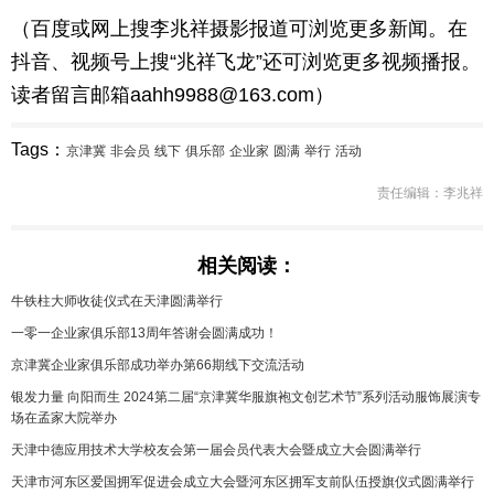
（百度或网上搜李兆祥摄影报道可浏览更多新闻。在
抖音、视频号上搜“兆祥飞龙”还可浏览更多视频播报。
读者留言邮箱aahh9988@163.com）
Tags：
京津冀
非会员
线下
俱乐部
企业家
圆满
举行
活动
责任编辑：李兆祥
相关阅读：
牛铁柱大师收徒仪式在天津圆满举行
一零一企业家俱乐部13周年答谢会圆满成功！
京津冀企业家俱乐部成功举办第66期线下交流活动
银发力量 向阳而生 2024第二届“京津冀华服旗袍文创艺术节”系列活动服饰展演专
场在孟家大院举办
天津中德应用技术大学校友会第一届会员代表大会暨成立大会圆满举行
天津市河东区爱国拥军促进会成立大会暨河东区拥军支前队伍授旗仪式圆满举行