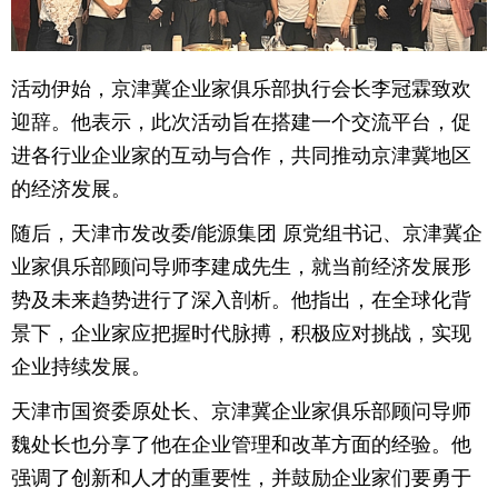
育
育
活动伊始，京津冀企业家俱乐部执行会长李冠霖致欢
儿
旅
迎辞。他表示，此次活动旨在搭建一个交流平台，促
游
游
进各行业企业家的互动与合作，共同推动京津冀地区
的经济发展。
戏
快
随后，天津市发改委/能源集团 原党组书记、京津冀企
讯
财
业家俱乐部顾问导师李建成先生，就当前经济发展形
富
文
势及未来趋势进行了深入剖析。他指出，在全球化背
景下，企业家应把握时代脉搏，积极应对挑战，实现
化
企业持续发展。
天津市国资委原处长、京津冀企业家俱乐部顾问导师
魏处长也分享了他在企业管理和改革方面的经验。他
强调了创新和人才的重要性，并鼓励企业家们要勇于