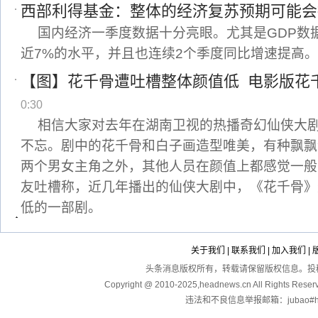
西部利得基金：整体的经济复苏预期可能会
国内经济一季度数据十分亮眼。尤其是GDP数据
近7%的水平，并且也连续2个季度同比增速提高。
【图】花千骨遭吐槽整体颜值低 电影版花
0:30
相信大家对去年在湖南卫视的热播奇幻仙侠大
不忘。剧中的花千骨和白子画造型唯美，有种飘飘
两个男女主角之外，其他人员在颜值上都感觉一般
友吐槽称，近几年播出的仙侠大剧中，《花千骨》
低的一部剧。
关于我们
|
联系我们
|
加入我们
|
头条消息版权所有，转载请保留版权信息。投稿：touga
Copyright @ 2010-2025,headnews.cn All Righ
违法和不良信息举报邮箱：jubao#hea