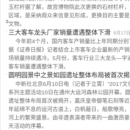
玉栏杆据了解，故宫博物院此次更换的石材栏杆，
区域，是采纳观众来信意见形成，更换目的主要是
文物。
三大客车龙头厂家销量遭遇整体下滑
6月17日 
今年前4个月，国内客车产销量比上年同期分别下降
据《证券日报》记者结合上市客车企业最新的产销
场销量持续遇冷。5月份，客车行业三大龙头—宇
客车销量遭遇整体下滑。
圆明园景中之景如园遗址整体布局被首次掲
中新社北京6月10日电（记者于立霄）“2017
系列主题活动10日在通州大运河森林公园开幕。
遗址整体布局首次被揭开，嘉庆皇帝御笔石刻等近
年延绵不息的运河古道上，白帆蔽日，船歌嘹亮，
河上的繁荣盛景。由非遗表演者带来的一曲激昂豪
天活动的序幕。