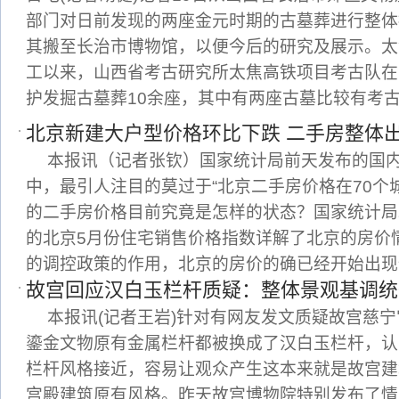
部门对日前发现的两座金元时期的古墓葬进行整体
其搬至长治市博物馆，以便今后的研究及展示。太
工以来，山西省考古研究所太焦高铁项目考古队在
护发掘古墓葬10余座，其中有两座古墓比较有考
北京新建大户型价格环比下跌 二手房整体
本报讯（记者张钦）国家统计局前天发布的国内
中，最引人注目的莫过于“北京二手房价格在70个
的二手房价格目前究竟是怎样的状态？国家统计局
的北京5月份住宅销售价格指数详解了北京的房价
的调控政策的作用，北京的房价的确已经开始出现
故宫回应汉白玉栏杆质疑：整体景观基调统
本报讯(记者王岩)针对有网友发文质疑故宫慈
鎏金文物原有金属栏杆都被换成了汉白玉栏杆，认
栏杆风格接近，容易让观众产生这本来就是故宫建
宫殿建筑原有风格。昨天故宫博物院特别发布了情