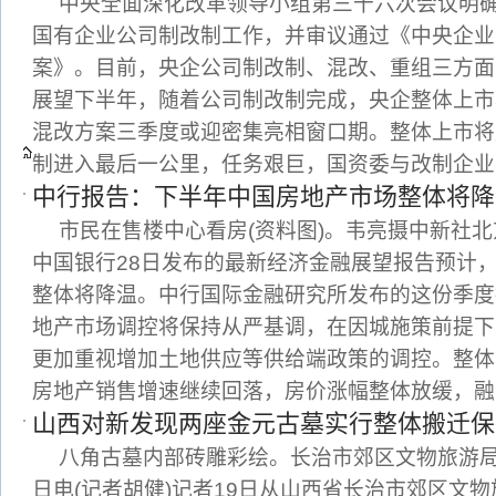
中央全面深化改革领导小组第三十六次会议明
国有企业公司制改制工作，并审议通过《中央企业
案》。目前，央企公司制改制、混改、重组三方面
展望下半年，随着公司制改制完成，央企整体上市
混改方案三季度或迎密集亮相窗口期。整体上市将
制进入最后一公里，任务艰巨，国资委与改制企业
中行报告：下半年中国房地产市场整体将降
市民在售楼中心看房(资料图)。韦亮摄中新社北京
中国银行28日发布的最新经济金融展望报告预计
整体将降温。中行国际金融研究所发布的这份季度
地产市场调控将保持从严基调，在因城施策前提下
更加重视增加土地供应等供给端政策的调控。整体
房地产销售增速继续回落，房价涨幅整体放缓，融
山西对新发现两座金元古墓实行整体搬迁保
八角古墓内部砖雕彩绘。长治市郊区文物旅游局
日电(记者胡健)记者19日从山西省长治市郊区文