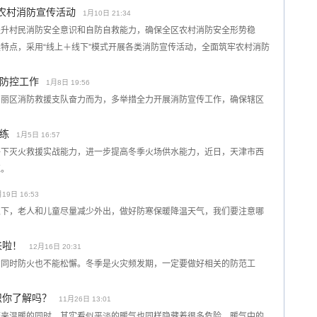
季农村消防宣传活动
1月10日 21:34
提升村民消防安全意识和自防自救能力，确保全区农村消防安全形势稳
特点，采用“线上＋线下”模式开展各类消防宣传活动，全面筑牢农村消防
防控工作
1月8日 19:56
东丽区消防救援支队奋力而为，多举措全力开展消防宣传工作，确保辖区
练
1月5日 16:57
件下灭火救援实战能力，进一步提高冬季火场供水能力，近日，天津市西
练。
19日 16:53
以下，老人和儿童尽量减少外出，做好防寒保暖降温天气，我们要注意哪
来啦！
12月16日 20:31
的同时防火也不能松懈。冬季是火灾频发期，一定要做好相关的防范工
识你了解吗？
11月26日 13:01
带来温暖的同时，其实看似平淡的暖气也同样隐藏着很多危险，暖气中的