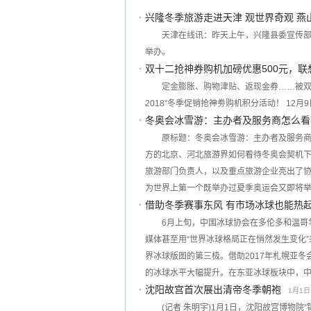
兴隆冬季旅游走进天津 观世界奇观 燕
天津在线讯：昨天上午，兴隆县委宣传
举办。
双十二抢神券购机加磅优惠500元，
定金膨胀、购物津贴、返现金券……被双
2018”冬季促销抢神劵购机积分活动！ 12月9
冬奥会冰雪游：主办者及服务商怎么看
原标题：冬奥会冰雪游：主办者及服务商
方的北京、河北旅游界如何看待冬奥会契机下
旅游部门负责人，以及重点旅游企业亮出了协
为世界上第一个既举办过夏季奥运会又即将
借助冬季赛事东风 有市场冰球也能热
6月上旬，中国冰球协会在多伦多和温哥
媒体甚至用“世界冰球格局正在悄然发生变化
界冰球版图的第三极。借助2017年札幌亚冬
的冰球水平大幅提升。在东亚冰球板块中，
沈阳故宫首次展出清帝冬季朝袍
1月1日 
(记者 朱明宇)1月1日，沈阳故宫博物