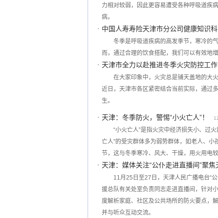
力相对较弱，因此更容易遭受各种呼吸道疾
病。
中国人寿寿险天津市分公司健康知识科
冬季是呼吸道疾病的高发季节，寒冷的
而，通过合理的饮食搭配，我们可以有效地
天津市全力以赴推进冬季火灾防控工作
在大家印象中，火灾总是铺天盖地的大火
近日，天津市各区紧密结合当前实际，通过多
生。
天津：冬季防火，警惕“小火亡人”！
1
“小火亡人”是指火灾中经济损失小、过
亡人”的受灾群体多为弱势群体，如老人、小
节，这与冬季寒冷、风大、干燥，用火用电
天津：媒体关注“公仆走进直播间”聚
11月25日至27日，天津人民广播电台
援总队有关处室负责同志走进直播间，针对
度解析家庭、社区及公共场所的防火要点，
并与听众互动交流。