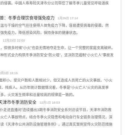
病的侵袭。中国人寿寿险天津市分公司带您了解冬季儿童常见呼吸道疾
普：冬季合理饮食增强免疫力
1月26日 17:14
气温与干燥的空气往往使得人体免疫力下降，容易遭受病毒的侵袭。然
增强免疫力，降低感染风险，保持身体的健康状态。
12月23日 22:00
，但很多时候“小火”也会无情地夺走生命，让一个完整的家庭支离破碎。
种形式全力构筑冬季消防安全“防火墙”，坚决防范遏制“小火亡人”事故发
2月3日 18:16
火面积小、受灾户数和人数相对少，但又造成人员死亡的火灾事故。“小火
孩、残疾人。从历年统计数据情况看，冬季是“小火亡人”火灾的高发季
较多，火灾发生频率和总量较高的规律是一致的。
焦天津市冬季消防安全
12月1日 16:03
“公仆走进直播间”连续播出3期冬季消防安全系列访谈节目，天津市消防救
小火亡人事故特点，结合冬季火灾隐患和电动自行车全链条治理情况，深
解读《天津市公共消防设施管理条例》，通过真实案例宣传火灾防范措施