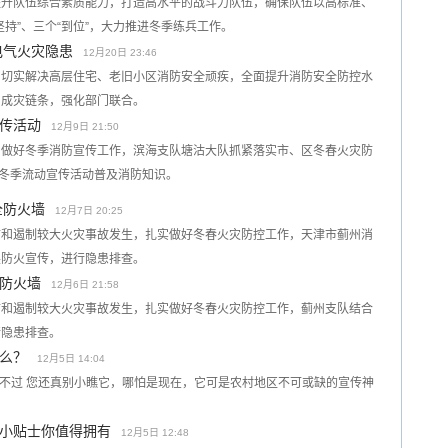
提升队伍综合素质能力，打造高水平的战斗力队伍，确保队伍以高标准、
持”、三个“到位”，大力推进冬季练兵工作。
电气火灾隐患
12月20日 23:46
，切实解决高层住宅、老旧小区消防安全顽疾，全面提升消防安全防控水
和成灾链条，强化部门联合。
传活动
12月9日 21:50
为做好冬季消防宣传工作，滨海支队塘沽大队抓紧落实市、区冬春火灾防
展冬季流动宣传活动普及消防知识。
全防火墙
12月7日 20:25
防和遏制较大火灾事故发生，扎实做好冬春火灾防控工作，天津市蓟州消
展防火宣传，进行隐患排查。
防火墙
12月6日 21:58
防和遏制较大火灾事故发生，扎实做好冬春火灾防控工作，蓟州支队结合
行隐患排查。
什么？
12月5日 14:04
叭”不过 您还真别小瞧它，哪怕是现在，它可是农村地区不可或缺的宣传神
小贴士你值得拥有
12月5日 12:48