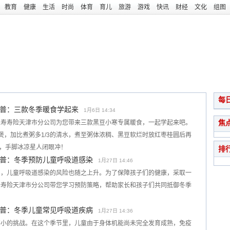
教育
健康
生活
时尚
体育
育儿
旅游
游戏
快讯
财经
文化
组图
每
普：三款冬季暖食学起来
1月6日 14:34
焦
人寿寿险天津市分公司为您带来三款黑豆小寒专属暖食，一起学起来吧。
煲，加比煮粥多1/3的清水，煮至粥体浓稠、黑豆软烂时放红枣桂圆后再
化，手脚冰凉星人闭眼冲！
排
普：冬季预防儿童呼吸道感染
1月27日 14:46
加，儿童呼吸道感染的风险也随之上升。为了保障孩子们的健康，采取一
寿寿险天津市分公司带您学习预防策略，帮助家长和孩子们共同抵御冬季
普：冬季儿童常见呼吸道疾病
1月27日 14:36
不小的挑战。在这个季节里，儿童由于身体机能尚未完全发育成熟，免疫