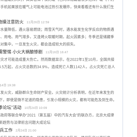
，手机如果放在暖气上可能电池过热引发爆炸，快来看看还有什么我们生
干物燥注意防火
11月26日 12:59
含水量降低，遇火容易燃烧；雨雪天气时，遇水能发生化学反应的物质遇
火、用电、用气增多，又逢烤火取暖时期，起火因素多；冬季还是储藏季
相对集中，一旦发生火灾，都会造成较大的损失。
需警惕 小火大祸酿惨剧
11月16日 16:47
灾才可能造成重大伤亡。然而数据显示，在2022年1至10月，全国共接
4.5万起，占火灾总数的34.9%，造成死亡人数1142人，占火灾死亡总人
14日 19:38
引发火灾，威胁群众生命财产安全。火灾统计分析表明，在近年来发生的
不下，即使是微不足道的隐患，引发小规模的火灾，都有可能危及到生命。
季论坛”活动
10月24日 10:09
府等联合举办“2021（第五届）中的汽车大会”的联办方，北京大成律
展新趋势与法律前言问题大成论坛
兵工作
2月24日 21:00