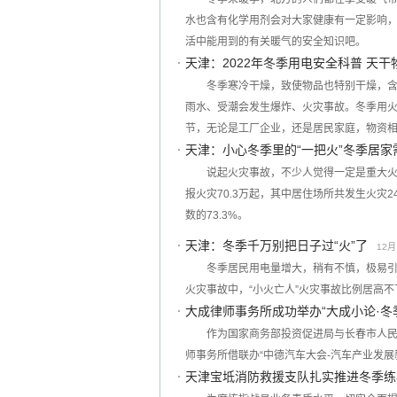
水也含有化学用剂会对大家健康有一定影响
活中能用到的有关暖气的安全知识吧。
天津：2022年冬季用电安全科普 天
冬季寒冷干燥，致使物品也特别干燥，
雨水、受潮会发生爆炸、火灾事故。冬季用
节，无论是工厂企业，还是居民家庭，物资
天津：小心冬季里的“一把火”冬季居家
说起火灾事故，不少人觉得一定是重大火
报火灾70.3万起，其中居住场所共发生火灾2
数的73.3%。
天津：冬季千万别把日子过“火”了
12月
冬季居民用电量增大，稍有不慎，极易
火灾事故中，“小火亡人”火灾事故比例居高
大成律师事务所成功举办“大成小论·冬
作为国家商务部投资促进局与长春市人民政
师事务所借联办“中德汽车大会-汽车产业发
天津宝坻消防救援支队扎实推进冬季练