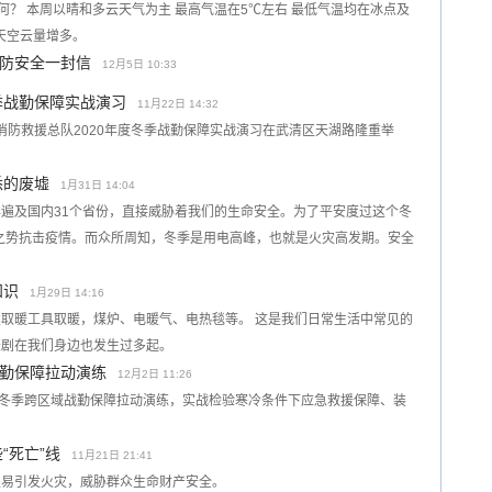
如何？ 本周以晴和多云天气为主 最高气温在5℃左右 最低气温均在冰点及
 天空云量增多。
防安全一封信
12月5日 10:33
季战勤保障实战演习
11月22日 14:32
市消防救援总队2020年度冬季战勤保障实战演习在武清区天湖路隆重举
悉的废墟
1月31日 14:04
遍及国内31个省份，直接威胁着我们的生命安全。为了平安度过这个冬
户”之势抗击疫情。而众所周知，冬季是用电高峰，也就是火灾高发期。安全
知识
1月29日 14:16
取暖工具取暖，煤炉、电暖气、电热毯等。 这是我们日常生活中常见的
悲剧在我们身边也发生过多起。
勤保障拉动演练
12月2日 11:26
展冬季跨区域战勤保障拉动演练，实战检验寒冷条件下应急救援保障、装
“死亡”线
11月21日 21:41
极易引发火灾，威胁群众生命财产安全。