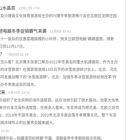
山水晶宫
12月17日 1:59
部及兴隆县文化体育旅游局主办的兴隆冬季旅游推介会在北辰区龙顺庄园
联想电脑冬季促销霸气来袭
12月8日 15:43
十一复杂的优惠套路搞懵的小伙伴，快关注联想电脑“巅峰盛惠，焕新
日到12月17日。
？
7月29日 22:29
怎么看？北京携手张家口筹办2022年冬奥会的重大机遇面前，作为主办
的冰雪旅游？在国家旅游局13日召开的冰雪旅游研讨会上，北京、河北
同发展战略下的“冰雪旅游牌”。北京：加强冬季冰雪旅游供给侧改革“作
举办冬季奥运会的城市。
起来
6月20日 23:34
华组织了史无前例的海外选拔营。这在当地引起了很大轰动，加拿大当地
”来评价本次海外选拔营。在很多人看来，东亚将成为继北美、北欧之后世
会、2018年平昌冬奥会、2022年北京冬奥会等冬季赛事东风，整个东亚
中国冰球所占的比重将会越来越大。
23:31
院“锦绣华彩—院藏清宫织绣展”开幕，清朝皇帝冬季朝袍首次亮相。