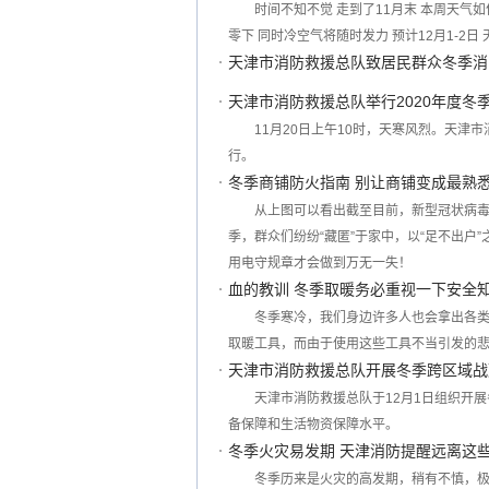
时间不知不觉 走到了11月末 本周天气
零下 同时冷空气将随时发力 预计12月1-2日
天津市消防救援总队致居民群众冬季消
天津市消防救援总队举行2020年度冬
11月20日上午10时，天寒风烈。天津
行。
冬季商铺防火指南 别让商铺变成最熟
从上图可以看出截至目前，新型冠状病毒
季，群众们纷纷“藏匿”于家中，以“足不出
用电守规章才会做到万无一失！
血的教训 冬季取暖务必重视一下安全
冬季寒冷，我们身边许多人也会拿出各类
取暖工具，而由于使用这些工具不当引发的
天津市消防救援总队开展冬季跨区域战
天津市消防救援总队于12月1日组织开
备保障和生活物资保障水平。
冬季火灾易发期 天津消防提醒远离这些
冬季历来是火灾的高发期，稍有不慎，