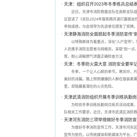
天津：组织召开2023年冬季练兵总结
近日，天津市消防救援总队在高新支队组织
议宣读了《总队2024年度练精兵谋打赢砺血
考核成绩，与会领导为先进单位颁发了奖牌
天津静海消防全面掀起冬季消防宣传“新
以特殊群体为着重点，深化“入户宣传”
人员携手消防志愿者与网格员，采取“到一点
育，耐心讲解燃气泄露正确检查方法
天津：冬季防火莫大意 消防安全要牢
冬季，一个让人心醉的季节。寒风中，
美好的诗篇。路上熙熙攘攘的人群在银装素
里，却隐藏着潜在的火灾危险。
天津武清消防组织开展冬季训练执勤岗
为检验冬季训练执勤岗位练兵活动成果
队相关工作要求，近日，天津市武清区消防
天津河东消防三项举措做好冬季消防宣
为做好冬季消防宣传工作，天津市河东
宣传为依托，以传统媒体和新媒体为平台，