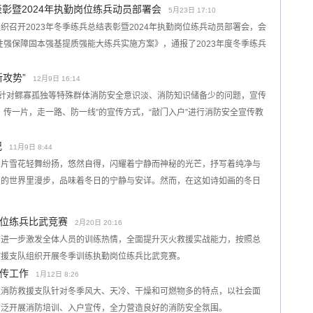
表彰暨2024年执勤岗位练兵动员部署会
5月23日 17:10
召开2023年冬季练兵总结表彰暨2024年执勤岗位练兵动员部署会，会
性强保障固本强基提质强能大练兵实施方案》，通报了2023年度冬季练兵
。
攻势”
12月9日 16:14
。针对鳏寡孤独等特殊群体消防安全意识淡、消防知识储备少的问题，宣传
、传一片，走一路、防一线”的宣传方式，“敲门入户”进行消防安全宣传教
记
11月9日 8:44
片片雪花轻舞纷扬，悠然自得，闪耀着宁静而神秘的光芒，抒写着纯净与
裹的世界里漫步，品味着冬日的宁静与安详。然而，在这如诗如画的冬日
位练兵比武竞赛
2月20日 20:16
，进一步激发全体人员的训练热情，全面提升灭火救援实战能力，按照总
救援支队组织开展冬季训练执勤岗位练兵比武竞赛。
传工作
1月12日 8:26
区消防救援支队针对冬季风大、天冷、干燥和可燃物多的特点，以社会面
广泛开展消防培训、入户宣传，全力营造良好的消防安全氛围。