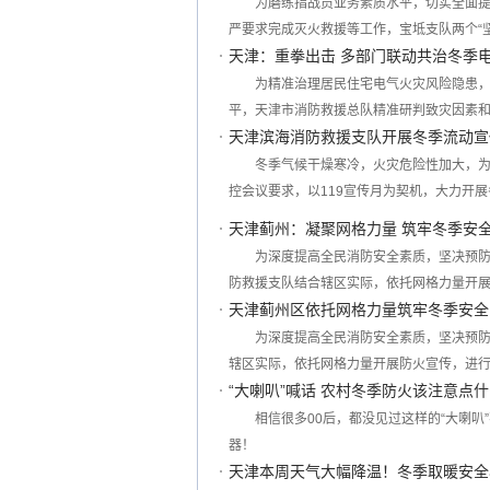
为磨练指战员业务素质水平，切实全面
严要求完成灭火救援等工作，宝坻支队两个“坚
天津：重拳出击 多部门联动共治冬季
为精准治理居民住宅电气火灾风险隐患
平，天津市消防救援总队精准研判致灾因素
天津滨海消防救援支队开展冬季流动宣
冬季气候干燥寒冷，火灾危险性加大，
控会议要求，以119宣传月为契机，大力开
天津蓟州：凝聚网格力量 筑牢冬季安
为深度提高全民消防安全素质，坚决预
防救援支队结合辖区实际，依托网格力量开
天津蓟州区依托网格力量筑牢冬季安全
为深度提高全民消防安全素质，坚决预
辖区实际，依托网格力量开展防火宣传，进
“大喇叭”喊话 农村冬季防火该注意点
相信很多00后，都没见过这样的“大喇
器！
天津本周天气大幅降温！冬季取暖安全