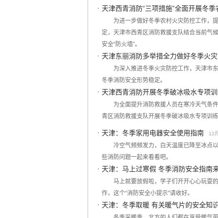
天津西青消防“三项措施”全面开展冬
为进一步做好冬季农村火灾防控工作，
定，天津市西青区消防救援支队结合当前气候
安全“防火墙”。
天津东丽消防多举措全力做好冬季火灾
为深入推进冬季火灾防控工作，天津市
冬季消防安全形势稳定。
天津西青消防开展冬季破冰吸水专项训
为全面提升消防救援人员在寒冷天气条
青区消防救援支队开展冬季破冰吸水专项训
天津：冬季家用电器安全使用指南
12月
冷空气频频发力，白天温度已降至冰点
些消防问题一起来看看吧。
天津：马上过寒假 冬季消防安全指南
马上就要放假啦，学子们开开心心玩耍
作，这个“消防安全小提示”请收好。
天津：冬季取暖 有关暖气片的安全知
冬季采暖季，北方的人们都在享受暖气