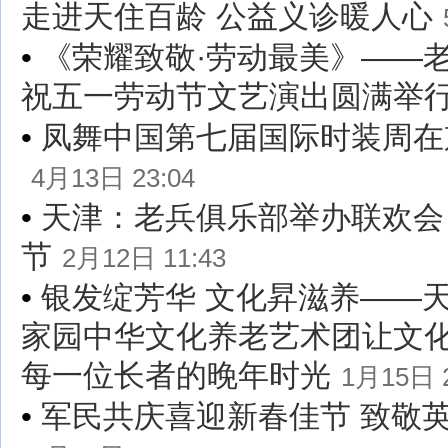
走进天住百龄 公益义诊暖人心
•
《荣耀致敬·劳动最美》——
祝五一劳动节文艺演出圆满举
•
凤舞中国第七届国际时装周在
4月13日 23:04
•
天津：老兵俱乐部举办联欢会
节
2月12日 11:43
•
银发绽芳华 文化昇滋养——
家园中华文化养老艺术团让文
每一位长者的晚年时光
1月15日 2
•
军民共庆喜迎新春佳节 致敬