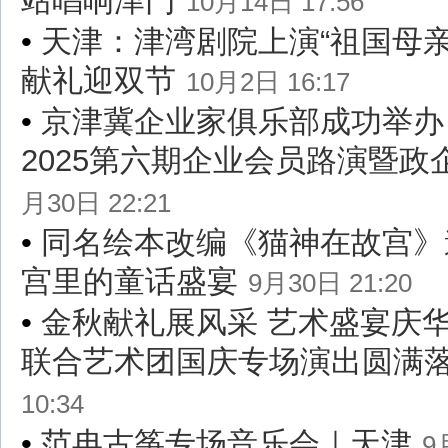
站唱响津门
10月14日 17:56
•
天津：津湾剧院上演“祖国母亲
献礼迎双节
10月2日 16:17
•
京津冀企业家俱乐部成功举办（
2025第六期企业会员路演暨政
月30日 22:21
•
同名绘本改编《猫神在故宫》
宫里的童话盛宴
9月30日 21:20
•
金秋献礼展风采 艺术盛宴庆
联合艺术团国庆专场演出圆满
10:34
•
范冉古筝专场音乐会｜天津
9