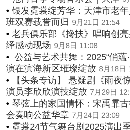
•
银发霓裳绽芳华：天津市老年
班双赛载誉而归
9月21日 21:54
•
老兵俱乐部《搀扶》唱响创亮
绎感动现场
9月8日 11:08
•
公益与艺术共舞：2025“俏蕴
演在滨海新区璀璨绽放
8月18日 1
•
【头条专访】 悬疑剧《雨夜
演员李欣欣演技绽放
7月29日 12:
•
琴弦上的家国情怀：宋禹霏古
会奏响公益华章
7月24日 23:09
•
霓裳24节气舞台剧2025演出