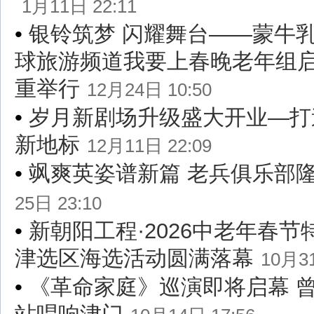
1月11日 22:11
•
银铃筑梦 闪耀舞台——蒙牛乳
球旅游频道我要上春晚老年组
重举行
12月24日 10:50
•
岁月新剧场升级盛大开业—打
新地标
12月11日 22:09
•
飒爽英姿谱新篇 老兵俱乐部
25日 23:10
•
新朝阳工程·2026中老年春节
津选区海选活动圆满落幕
10月31
•
《革命家庭》巡演即将启幕 