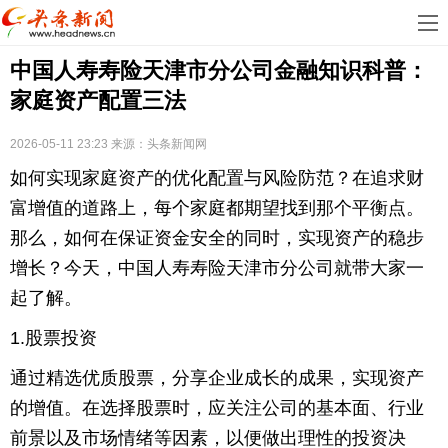
首
中国人寿寿险天津市分公司金融知识科普：
页
娱
家庭资产配置三法
乐
科
2026-05-11 23:23
来源：
头条新闻网
技
房
如何实现家庭资产的优化配置与风险防范？在追求财
地
汽
富增值的道路上，每个家庭都期望找到那个平衡点。
那么，如何在保证资金安全的同时，实现资产的稳步
产
车
教
增长？今天，中国人寿寿险天津市分公司就带大家一
起了解。
育
健
1.股票投资
康
生
通过精选优质股票，分享企业成长的成果，实现资产
活
时
的增值。在选择股票时，应关注公司的基本面、行业
尚
体
前景以及市场情绪等因素，以便做出理性的投资决