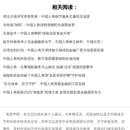
相关阅读：
津沽大地书写养老答卷：中国人寿细节服务丈量民生温度
为幸福“加码”：中国人寿深耕湖湘民生保障体系
五揽金牛！中国人寿蝉联“保险业投资金牛奖”
提升外籍来华人员金融服务水平，中国人寿树立标杆、引领示范！
从理念到行动：中国人寿天津经验引领绿色金融广度与深度双拓展
中国人寿的科技进化：数字基因重塑保险价值内核
中国人寿：头雁领航服务天山南北 金融“活水”浇灌丝路繁华
保险欺诈如何破？中国人寿用“反欺诈防护网”守护你我
“百元保单，百万守护”：中国人寿普惠金融的江苏实践
中国人寿斩获2025“燕梳奖”四项大奖 多维实践彰显金融领军实力
免责声明：本文仅代表作者个人观点，与本网无关。其原创性以及文中陈述文
字和内容未经本站证实，对本文以及其中全部或者部分内容、文字的真实性、完
整性、及时性本站不作任何保证或承诺，请读者仅作参考，并请自行核实相关内