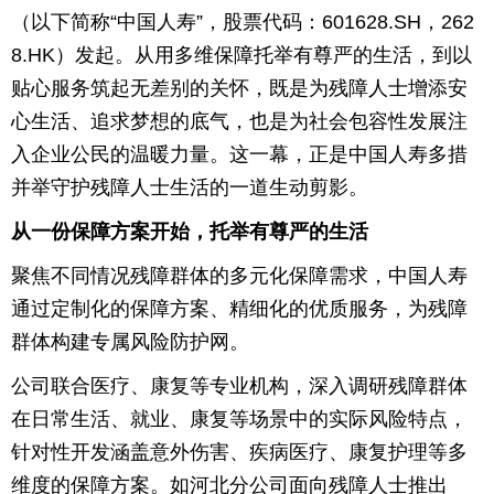
（以下简称“中国人寿”，股票代码：601628.SH，262
育
育
8.HK）发起。从用多维保障托举有尊严的生活，到以
贴心服务筑起无差别的关怀，既是为残障人士增添安
儿
旅
心生活、追求梦想的底气，也是为社会包容性发展注
游
游
入企业公民的温暖力量。这一幕，正是中国人寿多措
并举守护残障人士生活的一道生动剪影。
戏
快
从一份保障方案开始，托举有尊严的生活
讯
财
聚焦不同情况残障群体的多元化保障需求，中国人寿
经
文
通过定制化的保障方案、精细化的优质服务，为残障
群体构建专属风险防护网。
化
公司联合医疗、康复等专业机构，深入调研残障群体
在日常生活、就业、康复等场景中的实际风险特点，
针对性开发涵盖意外伤害、疾病医疗、康复护理等多
维度的保障方案。如河北分公司面向残障人士推出