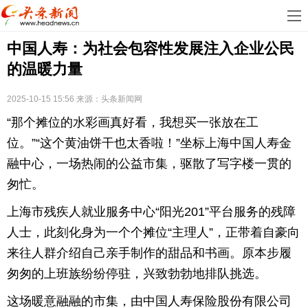
首
中国人寿：为社会包容性发展注入企业公民
页
娱
的温暖力量
乐
科
2025-10-15 15:56
来源：
头条新闻网
技
房
“那个摊位的水彩画真好看，我想买一张放在工
地
汽
位。”“这个黄油饼干也太香啦！”坐标上海中国人寿金
融中心，一场热闹的公益市集，驱散了写字楼一贯的
产
车
教
匆忙。
育
健
上海市残疾人就业服务中心“阳光201”平台服务的残障
人士，此刻化身为一个个摊位“主理人”，正带着自豪向
康
生
来往人群介绍自己亲手制作的甜品和书画。原本步履
活
时
匆匆的上班族纷纷停驻，兴致勃勃地排队挑选。
尚
体
这场暖意融融的市集，由中国人寿保险股份有限公司