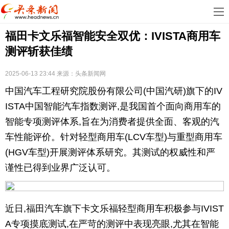
首
福田卡文乐福智能安全双优：IVISTA商用车
页
娱
测评斩获佳绩
乐
科
2025-06-13 23:44
来源：
头条新闻网
技
房
中国汽车工程研究院股份有限公司(中国汽研)旗下的IV
地
汽
ISTA中国智能汽车指数测评,是我国首个面向商用车的
智能专项测评体系,旨在为消费者提供全面、客观的汽
产
车
教
车性能评价。针对轻型商用车(LCV车型)与重型商用车
(HGV车型)开展测评体系研究。其测试的权威性和严
育
健
谨性已得到业界广泛认可。
康
生
活
时
近日,福田汽车旗下卡文乐福轻型商用车积极参与IVIST
尚
体
A专项摸底测试,在严苛的测评中表现亮眼,尤其在智能