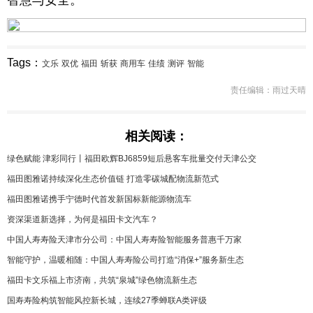
智慧与安全。
Tags：
文乐
双优
福田
斩获
商用车
佳绩
测评
智能
责任编辑：雨过天晴
相关阅读：
绿色赋能 津彩同行丨福田欧辉BJ6859短后悬客车批量交付天津公交
福田图雅诺持续深化生态价值链 打造零碳城配物流新范式
福田图雅诺携手宁德时代首发新国标新能源物流车
资深渠道新选择，为何是福田卡文汽车？
中国人寿寿险天津市分公司：中国人寿寿险智能服务普惠千万家
智能守护，温暖相随：中国人寿寿险公司打造“消保+”服务新生态
福田卡文乐福上市济南，共筑“泉城”绿色物流新生态
国寿寿险构筑智能风控新长城，连续27季蝉联A类评级