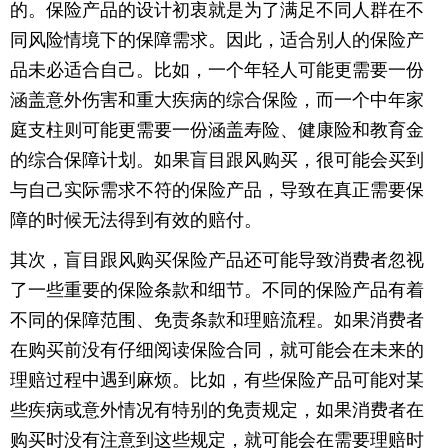
的。保险产品的设计初衷就是为了满足不同人群在不
育
育
同风险情境下的保障需求。因此，适合别人的保险产
品未必适合自己。比如，一个年轻人可能更需要一份
儿
旅
涵盖意外伤害和重大疾病的综合保险，而一个中年家
游
游
庭支柱则可能更需要一份涵盖寿险、健康险和教育金
的综合保障计划。如果盲目跟风购买，很可能会买到
戏
快
与自己实际需求不符的保险产品，导致在真正需要保
讯
财
障的时候无法得到有效的赔付。
其次，盲目跟风购买保险产品还可能导致消费者忽视
经
文
了一些重要的保险条款和细节。不同的保险产品有着
化
不同的保障范围、免责条款和理赔流程。如果消费者
在购买前没有仔细阅读保险合同，就可能会在未来的
理赔过程中遇到麻烦。比如，有些保险产品可能对某
些疾病或意外情况有特别的免责规定，如果消费者在
购买时没有注意到这些规定，就可能会在需要理赔时