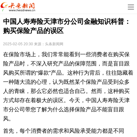
首
中国人寿寿险天津市分公司金融知识科普：
页
娱
购买保险产品的误区
乐
科
2025-02-05 20:30
来源：
头条新闻网
技
房
在保险市场上，我们常常能看到一些消费者在购买保
地
汽
险产品时，不深入研究产品的保障范围，而是盲目跟
风购买所谓的“爆款”产品。这种行为背后，往往隐藏着
产
车
教
一种随大流的心理，认为既然某个保险产品受到众多
人的青睐，那么它必然也适合自己。然而，这种购买
育
健
方式却存在着极大的误区。今天，中国人寿寿险天津
康
生
市分公司带您了解为什么选择保险产品不能盲目跟
风。
活
时
首先，每个消费者的需求和风险承受能力都是不同
尚
体