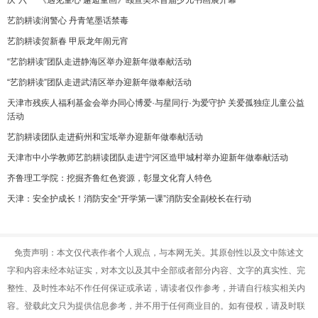
庆“六一”《遇见童心 邂逅童画》颐宣美术首届少儿书画展开幕
艺韵耕读润警心 丹青笔墨话禁毒
艺韵耕读贺新春 甲辰龙年闹元宵
“艺韵耕读”团队走进静海区举办迎新年做奉献活动
“艺韵耕读”团队走进武清区举办迎新年做奉献活动
天津市残疾人福利基金会举办同心博爱·与星同行·为爱守护 关爱孤独症儿童公益
活动
艺韵耕读团队走进蓟州和宝坻举办迎新年做奉献活动
天津市中小学教师艺韵耕读团队走进宁河区造甲城村举办迎新年做奉献活动
齐鲁理工学院：挖掘齐鲁红色资源，彰显文化育人特色
天津：安全护成长！消防安全“开学第一课”消防安全副校长在行动
免责声明：本文仅代表作者个人观点，与本网无关。其原创性以及文中陈述文
字和内容未经本站证实，对本文以及其中全部或者部分内容、文字的真实性、完
整性、及时性本站不作任何保证或承诺，请读者仅作参考，并请自行核实相关内
容。登载此文只为提供信息参考，并不用于任何商业目的。如有侵权，请及时联