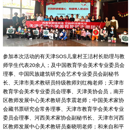
育
育
儿
旅
游
游
戏
快
参加本次活动的有天津SOS儿童村王洁村长助理与教
讯
财
师学生代表20余人；及中国教育学会美术专业委员会
理事、中国民族建筑研究会艺术专业委员会副秘书
富
文
长、天津市美术教研员特级教师刘红梅老师；天津市
化
教育学会美术专业委员会理事、天津美协会员，南开
区教师发展中心美术教研员李震老师；中国美术家协
会藏书票研究会常务理事、天津市教育学会美术专业
委员会理事、河西美术家协会副秘书长、天津市河西
区教师发展中心美术教研员秦晓明老师；和来自和平