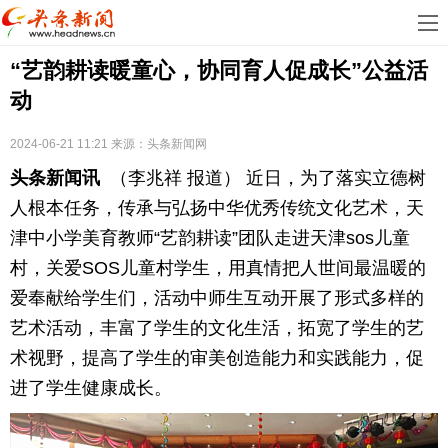
首
“艺韵耕读暖童心，协同育人促成长”公益活
页
娱
动
乐
科
2024-06-21 11:21
来源：
头条新闻网
技
房
头条新闻讯
（李兆祥 报道） 近日，为了落实立德树
地
汽
人根本任务，传承与弘扬中华优秀传统文化艺术，天
津中小学美育教师“艺韵耕读”团队走进天津sos儿童
产
车
教
村，关爱SOS儿童村学生，用真情把人世间最温暖的
爱奉献给学生们，活动中师生互动开展了形式多样的
育
健
艺术活动，丰富了学生的文化生活，拓宽了学生的艺
康
生
术视野，提高了学生的审美创造能力和实践能力，促
进了学生健康成长。
活
时
尚
体