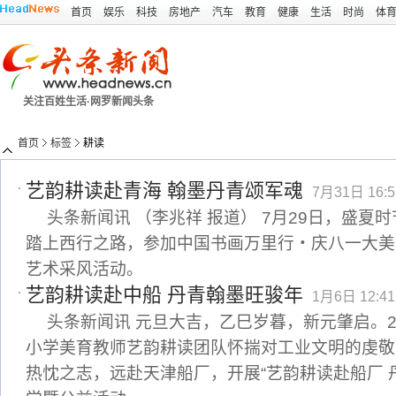
首页
娱乐
科技
房地产
汽车
教育
健康
生活
时尚
体
关注百姓生活·网罗新闻头条
首页
标签
耕读
艺韵耕读赴青海 翰墨丹青颂军魂
7月31日 16:5
头条新闻讯 （李兆祥 报道） 7月29日，盛夏
踏上西行之路，参加中国书画万里行・庆八一大美
艺术采风活动。
艺韵耕读赴中船 丹青翰墨旺骏年
1月6日 12:41
头条新闻讯 元旦大吉，乙巳岁暮，新元肇启。2
小学美育教师艺韵耕读团队怀揣对工业文明的虔敬
热忱之志，远赴天津船厂，开展“艺韵耕读赴船厂 