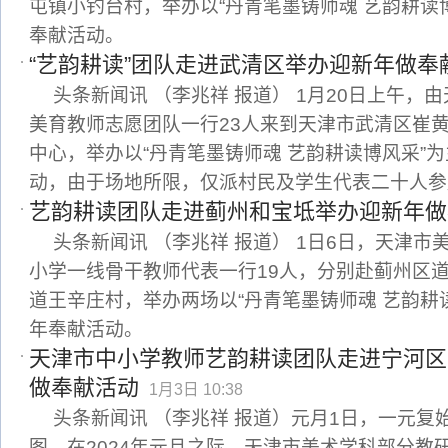
屯镇小钓台村，举办以“丹青笔墨铸师魂 艺韵耕读
奉献活动。
“艺韵耕读”团队走进武清区举办迎新年做奉
头条新闻讯 （李兆祥 报道） 1月20日上午，由
美育教师志愿团队一行23人来到天津市武清区崔
中心，举办以“丹青笔墨铸师魂 艺韵耕读博风采”
动，由于场地所限，仅派村民及学生代表二十人参
艺韵耕读团队走进蓟州和宝坻举办迎新年做
头条新闻讯 （李兆祥 报道） 1日6日，天津
小学一线骨干教师代表一行19人，分别赴蓟州区
道王辛庄村，举办两场以“丹青笔墨铸师魂 艺韵耕
年奉献活动。
天津市中小学教师艺韵耕读团队走进宁河区
做奉献活动
1月3日 10:38
头条新闻讯 （李兆祥 报道）元月1日，一元复
图。在2024年元旦之际，天津市美术学科部分教