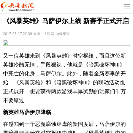
首
《风暴英雄》马萨伊尔上线 新赛季正式开启
页
娱
乐
科
2017-06-17 22:39
来源：人民网-游戏频道
技
房
又一位英雄来到《风暴英雄》时空枢纽，而且这位新
地
汽
英雄冷酷无情，手段狠辣，他就是《暗黑破坏神III》
中死亡的化身：马萨伊尔。此外，随着全新赛季的开
产
车
教
始，《风暴英雄》和《暗黑破坏神III》的联动活动也
育
健
正式展开，想要获得两款游戏丰厚奖励的玩家们千万
不要错过！
康
生
新英雄马萨伊尔降临
活
时
在感知到一个恶魔腐蚀肆虐的新国度后，马萨伊尔的
尚
体