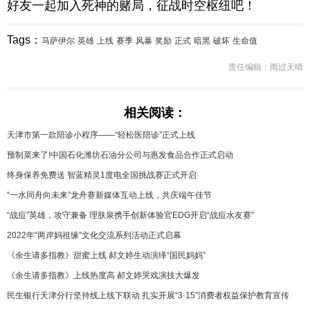
好友一起加入死神的赌局，征战时空枢纽吧！
Tags：
马萨伊尔
英雄
上线
赛季
风暴
奖励
正式
暗黑
破坏
生命值
责任编辑：雨过天晴
相关阅读：
天津市第一款陪诊小程序——“轻松医陪诊”正式上线
预制菜来了!中国石化潍坊石油分公司与惠发食品合作正式启动
终身保养免费送 智蓝精灵1度电全国挑战赛正式开启
“一水同舟向未来”龙舟赛新媒体互动上线，共庆端午佳节
“战痘”英雄，攻守兼备 理肤泉携手创新体验官EDG开启“战痘水友赛”
2022年“两岸妈祖缘”文化交流系列活动正式启幕
《余生请多指教》甜蜜上线 郝文婷生动演绎“国民妈妈”
《余生请多指教》上线热度高 郝文婷哭戏演技大爆发
民生银行天津分行坚持线上线下联动 扎实开展“3·15”消费者权益保护教育宣传