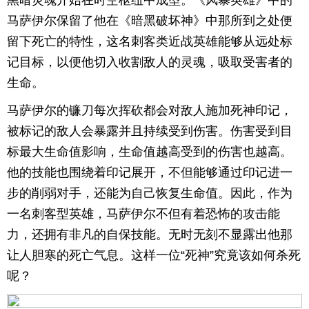
黑暗灵魂开始在时空枢纽中成型。《风暴英雄》中的
马萨伊尔保留了他在《暗黑破坏神》中那所到之处便
育
育
留下死亡的特性，这名刺客类近战英雄能够从远处标
儿
旅
记目标，以便他切入收割敌人的灵魂，吸取受害者的
生命。
游
游
马萨伊尔的镰刀每次挥砍都会对敌人施加死神印记，
戏
快
被标记的敌人会暴露并且持续受到伤害。伤害受到目
讯
财
标最大生命值影响，生命值越高受到的伤害也越高。
他的技能也围绕着印记展开，不但能够通过印记进一
富
文
步的削弱对手，还能为自己恢复生命值。因此，作为
一名刺客型英雄，马萨伊尔不但有着恐怖的攻击能
化
力，还拥有非凡的自保技能。无时无刻不显露出他那
让人胆寒的死亡气息。这样一位“死神”究竟该如何杀死
呢？