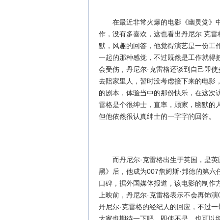
在最近非常火爆的电影《幽灵党》中
作，没有多喜欢，这也看出丹尼尔 克雷
默，风趣的回答，他觉得演艺是一份工
一起的那种感觉，不过既然是工作就得
会受伤，丹尼尔·克雷格还谈到自己即
去陪家里人，暂时没考虑接下来的电影
的剧本，体验当中的那份快乐，在这次访
雷格是个很绅士，直率，顾家，幽默的
但他依然很认真绅士的一字字的回答。
而丹尼尔·克雷格出生于英国，是英
黑》后，他成为007詹姆斯·邦德的第
口碑，据外国媒体报道，该电影的制作方
上映前，丹尼尔·克雷格表示不会再饰演
丹尼尔·克雷格的经纪人的回应，不过一
大家也期待一下吧，即使不是，也可以