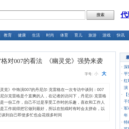
代
教育
健康
生活
时尚
体育
育儿
旅游
游戏
快讯
格对007的看法 《幽灵党》强势来袭
深
大
小
平
字号:
红
演
党》中饰演007的丹尼尔·克雷格在一次专访中谈到：007
【
尼尔克雷格是个直爽的人，在记者的访问下，丹尼尔·克雷格
干
是一份工作，自己不过是享受工作时的乐趣，喜欢和工作人
军
是工作就得把它做到最好，所以在拍戏时有时会太拼命，以
还谈到自己即使多忙也会花很多时间
年
特