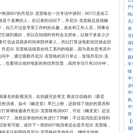
艺
产
饰演007的丹尼尔·克雷格在一次专访中谈到：007只是份工
纬
格是个直爽的人，在记者的访问下，丹尼尔·克雷格总是很幽
天
作，自己不过是享受工作时的乐趣，喜欢和工作人员，同事在
库
把它做到最好，所以在拍戏时有时会太拼命，以致于多多少少
无
使多忙也会花很多时间来陪伴家人，所以打算这电影拍完就会回
深
，丹尼尔·克雷格说很喜欢特工系列的电影，因为喜欢思考其中
平
问中，通过观察丹尼尔·克雷格的言行举止，发现丹尼尔·克
践
人，也看得出他对电影的热忱和负责，虽然专访只有10分钟，
平
情
平
乡
平
国著名的影视演员，在拍摄完史蒂文·斯皮尔伯格的《慕尼
风
六任扮演者。如今《幽灵党》早已上映，还获得了很好的票房和
平
打算继续邀请丹尼尔·克雷格饰演007，可在《幽灵党》还没
开
007了，虽然后来他对此有进行了辩解，不过该消息还没得到
【
切皆有可能，或许下一部的007饰演者还会是丹尼尔·克雷格，
保
继续关注和期待丹尼尔·克雷格的其他作品，继续支持他。