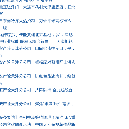
韵耕读赴青海 翰墨丹青颂军魂
地直送津门｜大连平岛村天津旗舰店，把北
39
津东丽冷库火热招租，万余平米高标准冷
，现
忧传媒携手佳能共建北京基地，以“明星感”
耕行业赋能 联程运输启新篇——天津邮轮
安产险天津分公司：田间排涝护良田，平安
行
安产险天津分公司：积极应对蓟州区山洪灾
安产险天津分公司：以红色足迹为引，绘就
村
安产险天津分公司：严阵以待 全力迎战台
安产险天津分公司：聚焦“银发”民生需求，
头条专访】告别被动等待调理！精准身心重
险内容破圈新玩法！中国人寿短视频作品斩