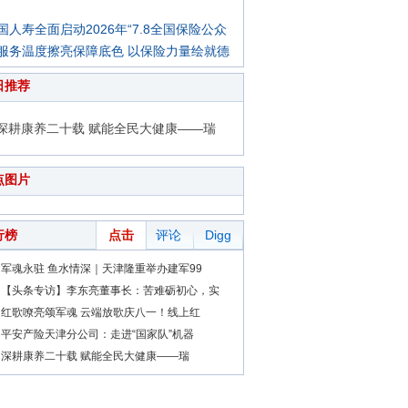
国人寿全面启动2026年“7.8全国保险公众
服务温度擦亮保障底色 以保险力量绘就德
日推荐
深耕康养二十载 赋能全民大健康——瑞
点图片
行榜
点击
评论
Digg
军魂永驻 鱼水情深｜天津隆重举办建军99
【头条专访】李东亮董事长：苦难砺初心，实
红歌嘹亮颂军魂 云端放歌庆八一！线上红
平安产险天津分公司：走进“国家队”机器
深耕康养二十载 赋能全民大健康——瑞