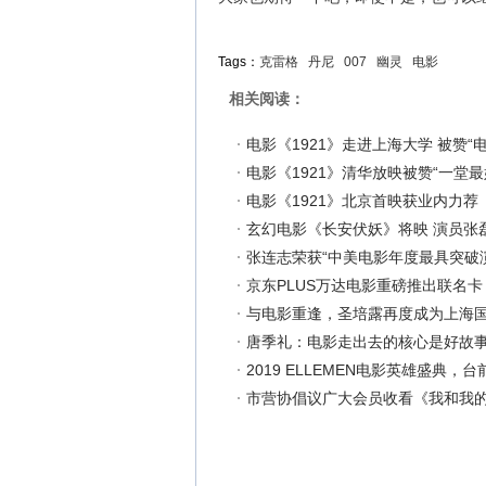
Tags：
克雷格
丹尼
007
幽灵
电影
相关阅读：
电影《1921》走进上海大学 被赞“
电影《1921》清华放映被赞“一堂
电影《1921》北京首映获业内力荐
玄幻电影《长安伏妖》将映 演员张
张连志荣获“中美电影年度最具突破
京东PLUS万达电影重磅推出联名卡 1
与电影重逢，圣培露再度成为上海
唐季礼：电影走出去的核心是好故
2019 ELLEMEN电影英雄盛典，
市营协倡议广大会员收看《我和我