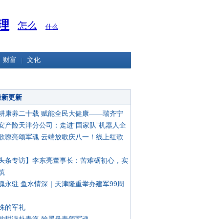
理
怎么
什么
财富
文化
最新更新
耕康养二十载 赋能全民大健康——瑞齐宁
安产险天津分公司：走进“国家队”机器人企
歌嘹亮颂军魂 云端放歌庆八一！线上红歌
头条专访】李东亮董事长：苦难砺初心，实
筑
魂永驻 鱼水情深｜天津隆重举办建军99周
殊的军礼