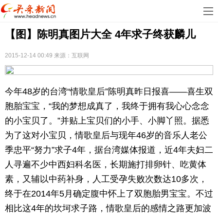
首
【图】陈明真图片大全 4年求子终获麟儿
页
娱
乐
科
2015-12-14 00:49
来源：互联网
技
房
今年48岁的台湾“情歌皇后”陈明真昨日报喜——喜生双
地
汽
胞胎宝宝，“我的梦想成真了，我终于拥有我心心念念
的小宝贝了。”并贴上宝贝们的小手、小脚丫照。据悉
产
车
教
为了这对小宝贝，情歌皇后与现年46岁的音乐人老公
育
健
季忠平“努力”求子4年，据台湾媒体报道，近4年夫妇二
人寻遍不少中西妇科名医，长期施打排卵针、吃黄体
康
生
素，又辅以中药补身，人工受孕失败次数达10多次，
活
时
终于在2014年5月确定腹中怀上了双胞胎男宝宝。不过
相比这4年的坎坷求子路，情歌皇后的感情之路更加波
尚
体