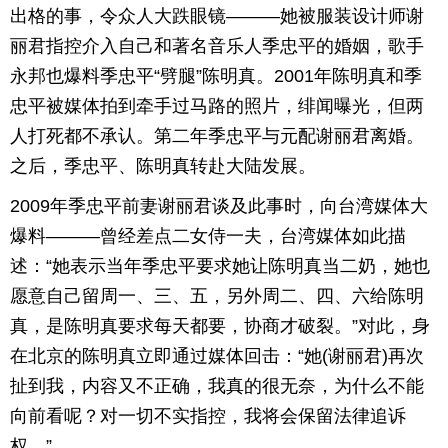
出格的事，令众人大跌眼镜———她被服装设计师谢
丽君指控介入自己和著名音乐人季忠平的婚姻，歌手
永邦也爆料季忠平“劈腿”陈明真。2001年陈明真和季
忠平被媒体拍到牵手过马路的照片，绯闻曝光，但两
人打死都不承认。第二年季忠平与元配谢丽君离婚。
之后，季忠平、陈明真转赴大陆发展。
2009年季忠平前妻谢丽君谈及此事时，向台湾媒体大
爆料———曾经差点二女侍一夫，台湾媒体如此描
述：“她表示当年季忠平要求她让陈明真当二奶，她也
愿意自己留周一、三、五，另外周二、四、六给陈明
真，是陈明真要求每天都要，协商才破裂。”对此，身
在北京的陈明真立即通过媒体回击：“她(谢丽君)再次
扯到我，内容又不正确，我真的很无奈，为什么不能
向前看呢？对一切不实指控，我将会保留法律追诉
权。”