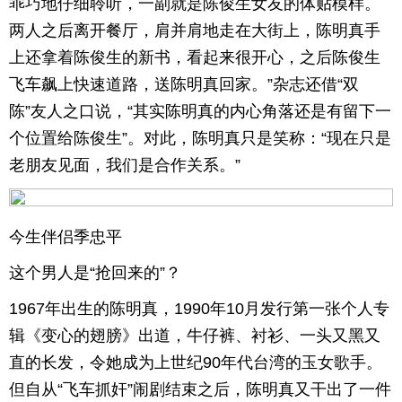
乖巧地仔细聆听，一副就是陈俊生女友的体贴模样。
两人之后离开餐厅，肩并肩地走在大街上，陈明真手
上还拿着陈俊生的新书，看起来很开心，之后陈俊生
飞车飙上快速道路，送陈明真回家。”杂志还借“双
陈”友人之口说，“其实陈明真的内心角落还是有留下一
个位置给陈俊生”。对此，陈明真只是笑称：“现在只是
老朋友见面，我们是合作关系。”
今生伴侣季忠平
这个男人是“抢回来的”？
1967年出生的陈明真，1990年10月发行第一张个人专
辑《变心的翅膀》出道，牛仔裤、衬衫、一头又黑又
直的长发，令她成为上世纪90年代台湾的玉女歌手。
但自从“飞车抓奸”闹剧结束之后，陈明真又干出了一件