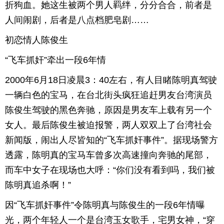
折狗血。她这生被两个男人羁绊，分分合合，前者是
育
育
人间闹剧，后者是八点档肥皂剧……
初恋情人陈俊生
儿
旅
“飞车抓奸”牵出一段6年情
游
游
2000年6月18日凌晨3：40左右，有人目睹陈明真驾驶
戏
快
一辆白色的宝马，在台北街头疯狂追赶男友台湾演员
讯
财
陈俊生驾驶的黑色奔驰，原因是男友车上载有另一个
女人。最后陈俊生被迫报警，两人双双上了台湾社会
富
文
新闻版，闹出人尽皆知的“飞车抓奸事件”。据现场警方
透露，陈明真的宝马车曾多次高速撞向奔驰的尾部，
化
而车中女子在现场也大呼：“你们没有看到吗，我们被
陈明真追杀啊！”
因“飞车抓奸事件”令陈明真与陈俊生的一段6年情曝
光，两个年轻人一个是台湾玉女歌手，宅男女神，“穿