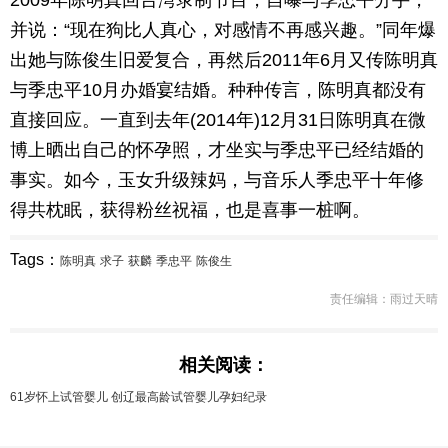
2009年陈明真回台湾录制节目，自曝与季忠平分手，
并说：“现在狗比人真心，对感情不再感兴趣。”同年爆
出她与陈俊生旧爱复合，再然后2011年6月又传陈明真
与季忠平10月办婚宴结婚。种种传言，陈明真都没有
直接回应。一直到去年(2014年)12月31日陈明真在微
博上晒出自己的怀孕照，才坐实与季忠平已经结婚的
事实。如今，玉女升级辣妈，与音乐人季忠平十年修
得共枕眠，获得粉丝祝福，也是喜事一桩啊。
Tags：
陈明真
求子
获麟
季忠平
陈俊生
责任编辑：雨过天晴
相关阅读：
61岁怀上试管婴儿 创辽最高龄试管婴儿孕妇纪录