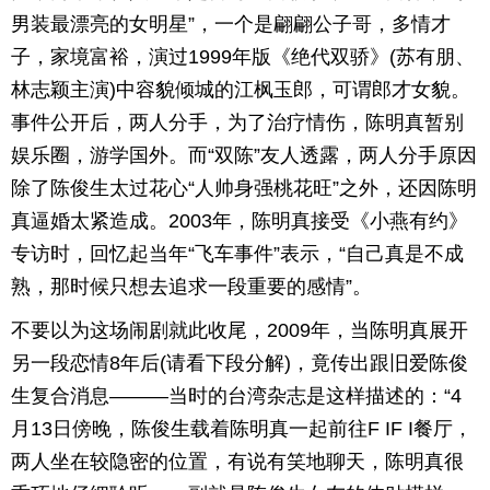
男装最漂亮的女明星”，一个是翩翩公子哥，多情才
子，家境富裕，演过1999年版《绝代双骄》(苏有朋、
林志颖主演)中容貌倾城的江枫玉郎，可谓郎才女貌。
事件公开后，两人分手，为了治疗情伤，陈明真暂别
娱乐圈，游学国外。而“双陈”友人透露，两人分手原因
除了陈俊生太过花心“人帅身强桃花旺”之外，还因陈明
真逼婚太紧造成。2003年，陈明真接受《小燕有约》
专访时，回忆起当年“飞车事件”表示，“自己真是不成
熟，那时候只想去追求一段重要的感情”。
不要以为这场闹剧就此收尾，2009年，当陈明真展开
另一段恋情8年后(请看下段分解)，竟传出跟旧爱陈俊
生复合消息———当时的台湾杂志是这样描述的：“4
月13日傍晚，陈俊生载着陈明真一起前往F IF I餐厅，
两人坐在较隐密的位置，有说有笑地聊天，陈明真很