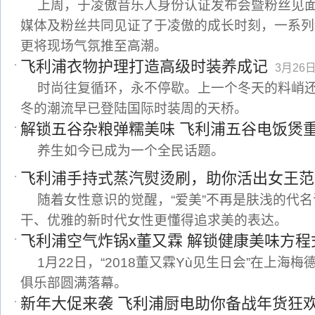
上周，于凌傲音乐人身份认证发布会暨粉丝见
媒体及粉丝共同见证了于凌傲的成长时刻，一系列
更将现场气氛推至高潮。
飞利浦衣物护理打造高级时装养成记
3月26日 
时尚往复循环，永不停歇。上一个冬天的料峭
冬的潮流早已登陆国际时装周的天桥。
解锁五谷杂粮弹糯美味 飞利浦五谷电饭煲
养生如今已成为一个全民话题。
飞利浦手持式蒸汽熨烫刷，助你活出女王范
随着女性意识的觉醒，“爱美”不再是肤浅的代
干、优雅的新时代女性更懂得追求美的表达。
飞利浦空气炸锅x董又霖 解锁健康美味方程
1月22日，“2018董又霖Yù见生日会”在上海
俱乐部圆满落幕。
新年大促来袭 飞利浦厨电助你备战年货狂