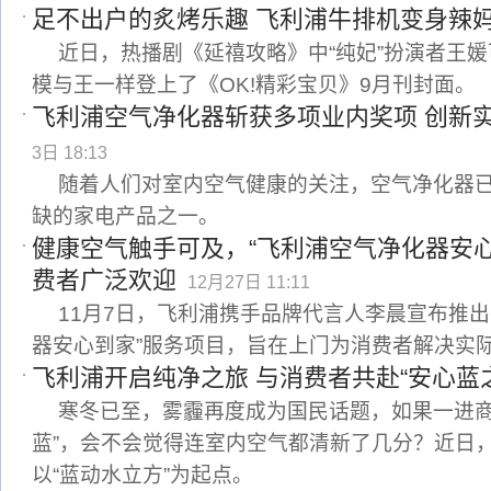
足不出户的炙烤乐趣 飞利浦牛排机变身辣
近日，热播剧《延禧攻略》中“纯妃”扮演者王
模与王一样登上了《OK!精彩宝贝》9月刊封面。
飞利浦空气净化器斩获多项业内奖项 创新
3日 18:13
随着人们对室内空气健康的关注，空气净化器
缺的家电产品之一。
健康空气触手可及，“飞利浦空气净化器安
费者广泛欢迎
12月27日 11:11
11月7日，飞利浦携手品牌代言人李晨宣布推出
器安心到家”服务项目，旨在上门为消费者解决实
飞利浦开启纯净之旅 与消费者共赴“安心蓝
寒冬已至，雾霾再度成为国民话题，如果一进商
蓝”，会不会觉得连室内空气都清新了几分？近日
以“蓝动水立方”为起点。