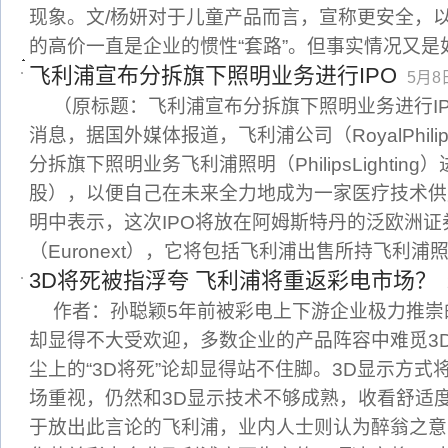
现象。文/杨妍对于儿童产品而言，宣称更安全，
的高价一直是企业的惯性“套路”。但事实情况又是
飞利浦宣布分拆旗下照明业务进行IPO
5月8日
（原标题：飞利浦宣布分拆旗下照明业务进行IP
消息，据国外媒体报道，飞利浦公司（RoyalPhil
分拆旗下照明业务飞利浦照明（PhilipsLightin
股），以便自己在未来全力地成为一家医疗技术供
明中表示，这次IPO将放在阿姆斯特丹的泛欧洲证
（Euronext），它将包括飞利浦出售所持飞利浦
3D将死被指浮夸 飞利浦将重返彩电市场？
作者：孙聪颖5年前被彩电上下游企业极力推崇
却显得不大受欢迎，多数企业的产品阵容中难觅3
尘上的“3D将死”论却显得站不住脚。3D显示方
场重视，仍然和3D显示技术不够成熟，收看舒适
于放出此言论的飞利浦，业内人士则认为醉翁之意