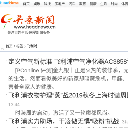
首页
娱乐
科技
房地产
汽车
教育
健康
生活
时尚
体
关注百姓生活·网罗新闻头条
首页
标签
飞利浦
定义空气新标准 飞利浦空气净化器AC385
[PConline 评测]金九银十正是火热的装修
的生活。然而看似美好的新家却暗藏危机，甲醛、
害着全家人的健康。
飞利浦衣物护理“蒸”战2019秋冬上海时装
13:44
时装周的启动，激活了又一轮魔都风尚。
飞利浦实力助场，于凌傲无惧“吸粉”挑战
3月