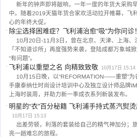
新年的钟声即将敲响，一年一度的年货大采购
中。随着2019天猫年货合家欢活动拉开帷幕，飞
心的年终大促。
除尘选择困难症？飞利浦治愈“吸”为你问诊
10月20日-11月3日，曾在北京、天津、上海
「不知道诊所」再度强势来袭，登陆成都万象城掀
“有问题”。
飞利浦以重塑之名 向精致致敬
10月17日 15:14
10月15日晚，以“REFORMATION——重塑
手康泰纳仕时尚设计培训中心及独立设计师品牌IMM
上海时装周，并助力新一季成衣系列新装发布。
明星的“衣”百分秘籍 飞利浦手持式蒸汽熨
10月17日 15:13
出差劳顿，利落的套装给自己的精气神加分；
亮一趟难忘的旅程。