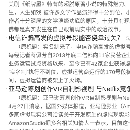
美剧《纸牌屋》特有的超脱原著小说的特殊魅力。
生，人生如戏”被许多文学作品演绎得十分到位，
作者十分深厚的文学演绎功底的原因，十分具有现
佛都是真实发生在自己眼前现实中的政治故事。
电信诈骗高发的虚拟号段能否侥幸过关？
5
（原标题：实名制来了，电信诈骗高发的虚拟
每经记者蒋佩芳自2013年底工信部向11家民营
业务运营试点资格以来，至今已有42家企业获得
“实名制”执行不到位，虚拟运营商运行的170号
间，虚拟运营商被架上了火烤。
亚马逊筹划创作VR自制影视剧 与Netflix竞
（原标题：亚马逊筹划创作VR自制影视剧与Net
4月27日消息，据国外媒体报道，亚马逊影业（Amaz
多家虚拟现实公司洽谈关于开发原生的虚拟现实影
AmazonStudio据多名相关知情人士表示，目