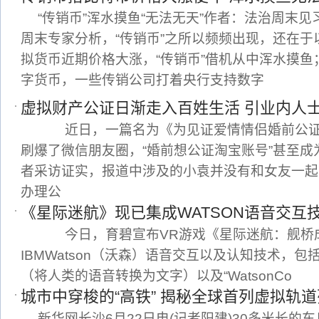
“传销币”浑水摸鱼“无法无天”作者：法治周末
周末专家分析，“传销币”之所以频频出现，还在
拟货币近期价格大涨，“传销币”借机从中浑水摸
字货币，一些传销公司打着央行支持数字
虚拟财产公证日渐走入百姓生活 引业内人
近日，一篇名为《为见证爱情情侣婚前公证
刷爆了微信朋友圈，“婚前想公证淘宝账号”甚至
者采访证实，报道中涉及的小袁并没有和女友一起
办理公
《星际迷航》现已集成WATSON语音交互
今日，育碧宣布VR游戏《星际迷航：舰桥
IBMWatson（沃森）语音交互以及认知技术，包括“Wats
（将人类的语音转换为文字）以及“WatsonCo
城市中穿梭的“高铁” 揭秘全球首列虚拟轨
新华网长沙6月22日电(记者阳建)30多米长的