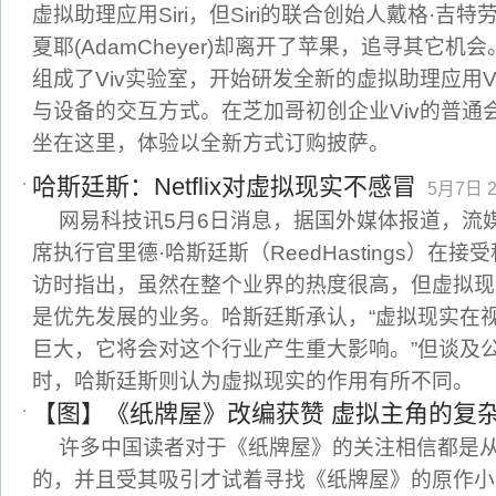
虚拟助理应用Siri，但Siri的联合创始人戴格·吉特劳斯(D
夏耶(AdamCheyer)却离开了苹果，追寻其它
组成了Viv实验室，开始研发全新的虚拟助理应用V
与设备的交互方式。在芝加哥初创企业Viv的普通
坐在这里，体验以全新方式订购披萨。
哈斯廷斯：Netflix对虚拟现实不感冒
5月7日 2
网易科技讯5月6日消息，据国外媒体报道，流媒体视
席执行官里德·哈斯廷斯（ReedHastings）在接受科
访时指出，虽然在整个业界的热度很高，但虚拟现实对
是优先发展的业务。哈斯廷斯承认，“虚拟现实在
巨大，它将会对这个行业产生重大影响。”但谈及
时，哈斯廷斯则认为虚拟现实的作用有所不同。
【图】《纸牌屋》改编获赞 虚拟主角的复
许多中国读者对于《纸牌屋》的关注相信都是
的，并且受其吸引才试着寻找《纸牌屋》的原作小