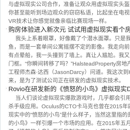
与虚拟现实公司合作，准备让观众用虚拟现实头盔
你甚至能听到场边观众的窃窃私语，比起坐在电视
VR技术让你感觉就像亲临比赛现场一样。
购房体验进入新次元 试试用虚拟现实看个
我头上系着眼罩，好像戴了个潜水面罩。只是
鱼，而是一套单间公寓摇摆不定的影像。我走向前
有点晕船，我一头撞到了墙上。真让人尴尬。我又
门框。“你瞬间转移了吗？”HalsteadPropert
工程师杰森·达西（JasonDarcy）问道。我这次到H
来，是为了测试公司正在研发的虚拟现实技术。
Rovio在研发新的《愤怒的小鸟》虚拟现实D
当人们谈论虚拟现实爆款游戏时，几乎都会引
杀手级应用。Oculus的CTO卡马克也曾在201
现实中的“愤怒的小鸟”是什么样子，当然这里指
的小鸟》一样引爆一个市场的应用。在2015年五月份