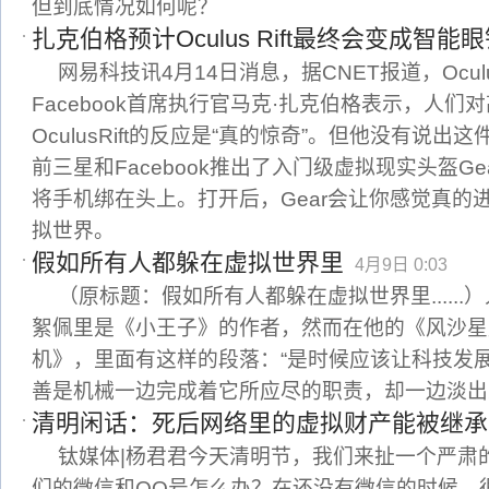
但到底情况如何呢？
扎克伯格预计Oculus Rift最终会变成智能
网易科技讯4月14日消息，据CNET报道，Oculu
Facebook首席执行官马克·扎克伯格表示，人
OculusRift的反应是“真的惊奇”。但他没有说
前三星和Facebook推出了入门级虚拟现实头盔G
将手机绑在头上。打开后，Gear会让你感觉真的
拟世界。
假如所有人都躲在虚拟世界里
4月9日 0:03
（原标题：假如所有人都躲在虚拟世界里.....
絮佩里是《小王子》的作者，然而在他的《风沙星
机》，里面有这样的段落：“是时候应该让科技发
善是机械一边完成着它所应尽的职责，却一边淡出
清明闲话：死后网络里的虚拟财产能被继承
钛媒体|杨君君今天清明节，我们来扯一个严肃
们的微信和QQ号怎么办？在还没有微信的时候，