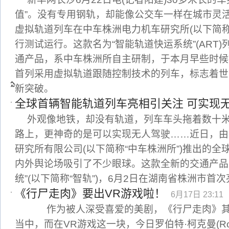
值”。没有专用钢轨，却能像公交车一样在城市灵活
虚拟轨道列车在中车株洲电力机车研究所(以下简
行测试运行。这款名为“智能轨道快运系统”(ART
通产品，系中车株洲所自主研制，于本月早些时候
首列采用虚拟轨道跟随控制技术的列车，标志着世
新突破。
全球首辆智能轨道列车亮相引关注 可实现
外观像地铁，却没有轨道，列车车头拖着数十
路上，更神奇的是可以实现无人驾驶……近日，由
研究所有限公司(以下简称“中车株洲所”)推出的
内外舆论场吸引了不少眼球。这款全新的交通产品
统”(以下简称“智轨”)，6月2日在湖南省株洲市首
《行尸走肉》要出VR游戏啦！
6月17日 23:11
作为被人深受喜爱的美剧，《行尸走肉》其I
当中，而在VR游戏这一块，今日罗伯特·柯克曼(Rober