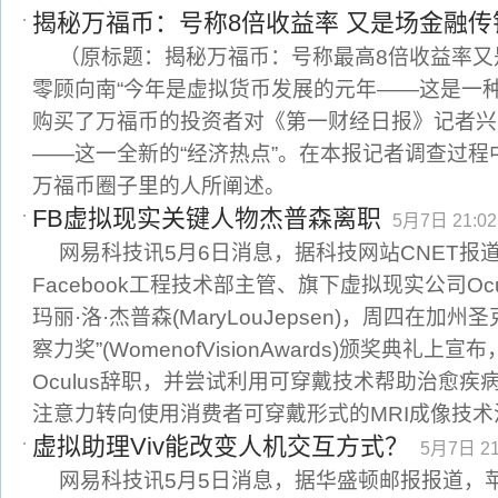
揭秘万福币：号称8倍收益率 又是场金融传
（原标题：揭秘万福币：号称最高8倍收益率又
零顾向南“今年是虚拟货币发展的元年——这是一
购买了万福币的投资者对《第一财经日报》记者兴
——这一全新的“经济热点”。在本报记者调查过程
万福币圈子里的人所阐述。
FB虚拟现实关键人物杰普森离职
5月7日 21:02
网易科技讯5月6日消息，据科技网站CNET报
Facebook工程技术部主管、旗下虚拟现实公司Oc
玛丽·洛·杰普森(MaryLouJepsen)，周四在加
察力奖”(WomenofVisionAwards)颁奖典礼上宣
Oculus辞职，并尝试利用可穿戴技术帮助治愈
注意力转向使用消费者可穿戴形式的MRI成像技术
虚拟助理Viv能改变人机交互方式？
5月7日 21
网易科技讯5月5日消息，据华盛顿邮报报道，苹