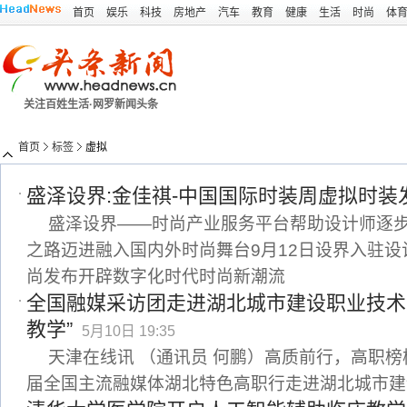
首页
娱乐
科技
房地产
汽车
教育
健康
生活
时尚
体
关注百姓生活·网罗新闻头条
首页
标签
虚拟
盛泽设界:金佳祺-中国国际时装周虚拟时装
盛泽设界——时尚产业服务平台帮助设计师逐
之路迈进融入国内外时尚舞台9月12日设界入驻
尚发布开辟数字化时代时尚新潮流
全国融媒采访团走进湖北城市建设职业技术
教学”
5月10日 19:35
天津在线讯 （通讯员 何鹏）高质前行，高职榜
届全国主流融媒体湖北特色高职行走进湖北城市建