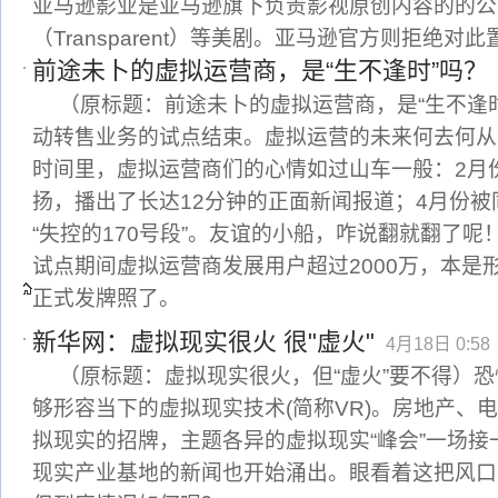
亚马逊影业是亚马逊旗下负责影视原创内容的的公
（Transparent）等美剧。亚马逊官方则拒绝对此
前途未卜的虚拟运营商，是“生不逢时”吗？
（原标题：前途未卜的虚拟运营商，是“生不逢时
动转售业务的试点结束。虚拟运营的未来何去何从
时间里，虚拟运营商们的心情如过山车一般：2月
扬，播出了长达12分钟的正面新闻报道；4月份
“失控的170号段”。友谊的小船，咋说翻就翻了
试点期间虚拟运营商发展用户超过2000万，本是
正式发牌照了。
新华网：虚拟现实很火 很"虚火"
4月18日 0:58
（原标题：虚拟现实很火，但“虚火”要不得）恐
够形容当下的虚拟现实技术(简称VR)。房地产、
拟现实的招牌，主题各异的虚拟现实“峰会”一场
现实产业基地的新闻也开始涌出。眼看着这把风口