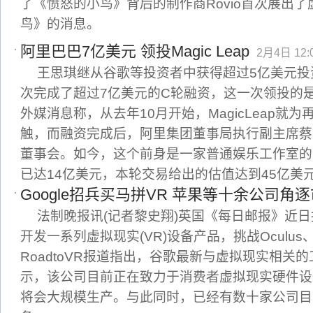
了《愤怒的小鸟》背后的制作商Rovio首次展出
鸟》的消息。
阿里巴巴7亿美元 领投Magic Leap
2月4日 12:
王思琪继从谷歌等投资者中获得超过5亿美元投资之
次完成了超过7亿美元的C轮融资，这一次领投的
外媒消息称，从去年10月开始，MagicLeap就
触，而融资完成后，阿里集团董事局执行副主席蔡崇信
董事会。如今，这个前身是一家普通娱乐工作室的
已达14亿美元，本轮交易给出的估值达到45亿美
Google招兵买马拼VR 苹果等十余公司角
法制晚报讯(记者黎史翔)英国《每日邮报》近
开发一系列虚拟现实(VR)设备产品，挑战Oculu
RoadtoVR报道指出，谷歌最新与虚拟现实相关
示，该公司目前正在致力于消费者虚拟现实硬件设
将会大规模生产。与此同时，已经有数十家公司目