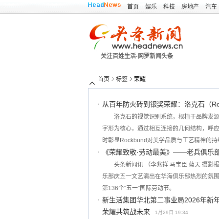
首页
娱乐
科技
房地产
汽车
关注百姓生活·网罗新闻头条
首页
标签
荣耀
从百年防火砖到银奖荣耀：洛克石（Rock
洛克石的视觉识别系统，根植于品牌发源
字形为核心，通过相互连接的几何结构，呼
时彰显Rockbund对美学品质与工艺精神的
《荣耀致敬·劳动最美》——老兵俱乐
头条新闻讯 （李兆祥 马宝臣 蓝天 摄影
乐部庆五一文艺演出在华海俱乐部热烈的氛
第136个“五一”国际劳动节。
新生活集团华北第二事业局2026年新
荣耀共筑战未来
1月29日 19:34