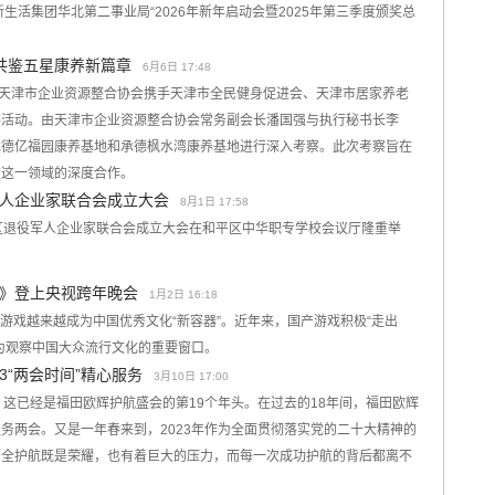
新生活集团华北第二事业局“2026年新年启动会暨2025年第三季度颁奖总
共鉴五星康养新篇章
6月6日 17:48
节，天津市企业资源整合协会携手天津市全民健身促进会、天津市居家养老
察活动。由天津市企业资源整合协会常务副会长潘国强与执行秘书长李
承德亿福园康养基地和承德枫水湾康养基地进行深入考察。此次考察旨在
在这一领域的深度合作。
军人企业家联合会成立大会
8月1日 17:58
)和平区退役军人企业家联合会成立大会在和平区中华职专学校会议厅隆重举
耀》登上央视跨年晚会
1月2日 16:18
国游戏越来越成为中国优秀文化“新容器”。近年来，国产游戏积极“走出
为观察中国大众流行文化的重要窗口。
3“两会时间”精心服务
3月10日 17:00
，这已经是福田欧辉护航盛会的第19个年头。在过去的18年间，福田欧辉
务两会。又是一年春来到，2023年作为全面贯彻落实党的二十大精神的
安全护航既是荣耀，也有着巨大的压力，而每一次成功护航的背后都离不