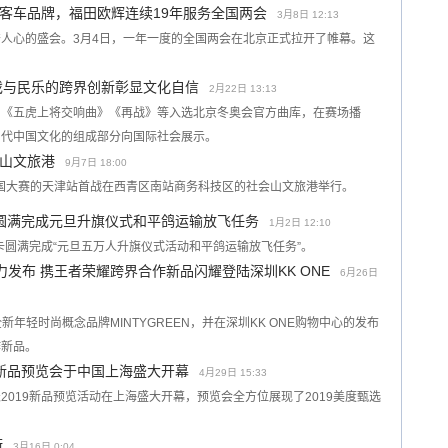
客车品牌，福田欧辉连续19年服务全国两会
3月8日 12:13
人心的盛会。3月4日，一年一度的全国两会在北京正式拉开了帷幕。这
戏与民乐的跨界创新彰显文化自信
2月22日 13:13
》《五虎上将交响曲》《再战》等入选北京冬奥会官方曲库，在赛场播
当代中国文化的组成部分向国际社会展示。
山文旅港
9月7日 18:00
耀全国大赛的天津站首战在西青区南站商务科技区的社会山文旅港举行。
卡圆满完成元旦升旗仪式和平鸽运输放飞任务
1月2日 12:10
卡圆满完成“元旦五万人升旗仪式活动和平鸽运输放飞任务”。
活力发布 携王者荣耀跨界合作新品闪耀登陆深圳KK ONE
6月26日
全新年轻时尚概念品牌MINTYGREEN，并在深圳KK ONE购物中心的发布
作新品。
9新品预览会于中国上海盛大开幕
4月29日 15:33
美度表2019新品预览活动在上海盛大开幕，预览会全方位展现了2019美度甄选
街
3月16日 0:04