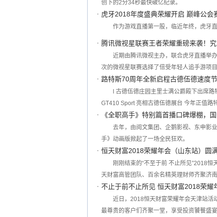
创下的2分34秒最快破亿纪录。
虎牙2018年度盛典荣耀开启 巅峰公
作为游戏直播第一股，临近年终，虎牙
腾讯微视星联赛王者荣耀重磅来袭！究
近期由腾讯微视主办，联合虎牙直播举办的
次的微视星联赛选择了倍受年轻人追手游项
路特斯70周年全新启程古德伍德速度
l 古德伍德庄园主里士满公爵殿下出席路特斯
GT410 Sport 亮相古德伍德展台 今年正
《全职高手》特别篇首播口碑爆棚，国
去年，由阅文集团、企鹅影视、东申影业、
手》动画版掀起了一场全民狂欢。
恒天财富2018荣耀年会（山东站）圆
刚刚结束的“不至于前 不止所见”201
天财富高管团队、百余名精英理财师齐聚济南
不止于前不止所见 恒天财富2018荣
近日，2018恒天财富荣耀年会天津站
最尊贵的客户们齐聚一堂，享受投资饕餮盛