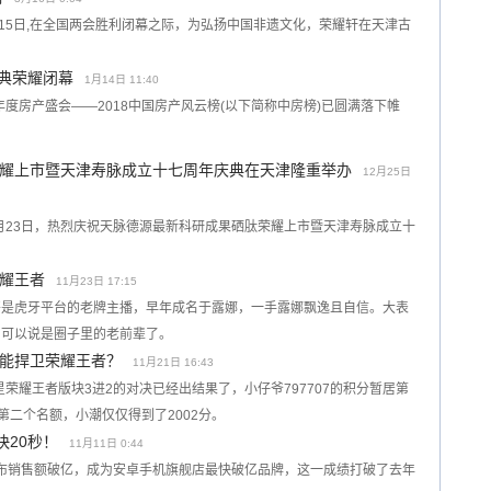
3月15日,在全国两会胜利闭幕之际，为弘扬中国非遗文化，荣耀轩在天津古
盛典荣耀闭幕
1月14日 11:40
年度房产盛会——2018中国房产风云榜(以下简称中房榜)已圆满落下帷
耀上市暨天津寿脉成立十七周年庆典在天津隆重举办
12月25日
12月23日，热烈庆祝天脉德源最新科研成果硒肽荣耀上市暨天津寿脉成立十
耀王者
11月23日 17:15
哥是虎牙平台的老牌主播，早年成名于露娜，一手露娜飘逸且自信。大表
，可以说是圈子里的老前辈了。
能捍卫荣耀王者？
11月21日 16:43
星荣耀王者版块3进2的对决已经出结果了，小仔爷797707的积分暂居第
的第二个名额，小潮仅仅得到了2002分。
快20秒！
11月11日 0:44
式宣布销售额破亿，成为安卓手机旗舰店最快破亿品牌，这一成绩打破了去年