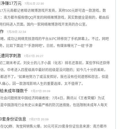
净赚17万元
7月31日 22:30
17万元南都记者暗访赌博游戏开发商，其称500元即可造一款游戏，数
：南方都市报假借QQ开发的网络赌博游戏，其实数据全是假的，都由后
戏用扫码进入页面。国内一家网络赌博游戏开发商的办公室。
作
7月29日 22:34
，成功让网络竞技游戏的平台从PC转移到了手机屏幕上。不过，网吧
务，比如下面这个“手游网吧”。日前，有媒体曝光了一组“手游
低遭同学刺激
7月27日 20:27
的初二期末考试，刘女士的儿子小晨（化名）排名还靠前，某些学科还获得
评估，中考进入四星级高中最好的班级是没问题的；如今几十分的差距，
都进不了。“如果他努力了或没发挥好，我也没有任何遗憾和怨言，但是
令人痛心，因一款游戏影响人生的重要选择，太不值得了。
给未成年赚数千
7月27日 20:09
社会问题频发中国经济网编者按：7月4日，腾讯以《王者荣耀》为试
称是中国游戏行业有史以来最严格的防沉迷措施，包括限制未成年人每天
证
20套身份证信息
7月27日 20:09
在QQ群、淘宝网销售火爆，30元可买20套身份证信息来源：南方都市