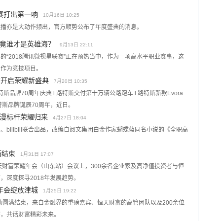
会赛打出第一响
10月16日 10:25
直播亦是大动作频出，官方顺势公布了年度盛典的消息。
竟谁才是英雄海？
9月13日 22:11
“2018腾讯微视星联赛”正在预热当中，作为一项高水平职业赛事，这
目作为竞技项目。
节开启荣耀新盛典
7月20日 10:35
品牌70周年庆典 l 路特斯交付第十万辆公路跑车 l 路特斯新款Evora
值路特斯品牌诞辰70周年，近日。
漫标杆荣耀归来
4月27日 18:04
bilibili联合出品，改编自阅文集团白金作家蝴蝶蓝同名小说的《全职高
满结束
1月31日 17:07
8恒天财富荣耀年会（山东站）会议上，300余名企业家及高净值投资者与恒
，深度探寻2018年发展趋势。
耀年会绽放津城
1月25日 19:22
活动圆满结束，来自金融界的重磅嘉宾、恒天财富的高管团队以及200余位
宴，共话财富精彩未来。