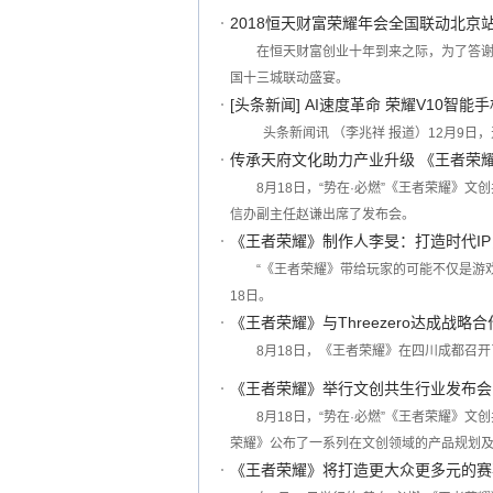
2018恒天财富荣耀年会全国联动北京
在恒天财富创业十年到来之际，为了答
国十三城联动盛宴。
[头条新闻] AI速度革命 荣耀V10智
头条新闻讯 （李兆祥 报道）12月9日
传承天府文化助力产业升级 《王者荣
8月18日，“势在·必燃”《王者荣耀》
信办副主任赵谦出席了发布会。
《王者荣耀》制作人李旻：打造时代I
“《王者荣耀》带给玩家的可能不仅是游
18日。
《王者荣耀》与Threezero达成战
8月18日，《王者荣耀》在四川成都召开
《王者荣耀》举行文创共生行业发布会 
8月18日，“势在·必燃”《王者荣耀》
荣耀》公布了一系列在文创领域的产品规划
《王者荣耀》将打造更大众更多元的赛