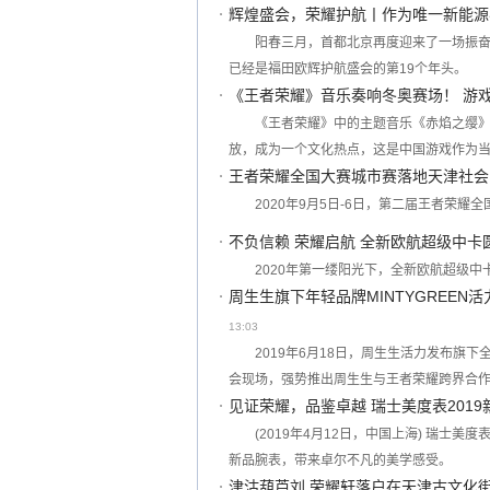
辉煌盛会，荣耀护航丨作为唯一新能源
阳春三月，首都北京再度迎来了一场振奋
已经是福田欧辉护航盛会的第19个年头。
《王者荣耀》音乐奏响冬奥赛场！ 游
《王者荣耀》中的主题音乐《赤焰之缨
放，成为一个文化热点，这是中国游戏作为
王者荣耀全国大赛城市赛落地天津社会
2020年9月5日-6日，第二届王者荣
不负信赖 荣耀启航 全新欧航超级中
2020年第一缕阳光下，全新欧航超级中
周生生旗下年轻品牌MINTYGREEN
13:03
2019年6月18日，周生生活力发布旗下
会现场，强势推出周生生与王者荣耀跨界合
见证荣耀，品鉴卓越 瑞士美度表201
(2019年4月12日，中国上海) 瑞士
新品腕表，带来卓尔不凡的美学感受。
津沽葫芦刘 荣耀轩落户在天津古文化