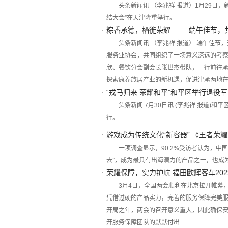
头条新闻讯 （李兆祥 报道）1月29日，
结大会”在天津隆重举行。
粽香承德，栖徙荣耀 —— 端午佳节，
头条新闻讯 （李兆祥 报道） 端午佳
服务业协会，共同组织了一场意义深远的考
欣、餐饮分会副会长张世杰带队，一行前往
探索康养旅居产业的新机遇，促进津承两地
“戎马归来 荣耀和平”和平区举行退役
头条新闻 7月30日讯 (李兆祥 报道
行。
游戏成为传统文化“新容器” 《王者荣
一项调查显示，90.2%受访者认为，中
去”，成为最具有出海潜力的产品之一，也成
荣耀保障，实力护航 福田欧辉客车202
3月4日，全国两会顺利在北京拉开帷幕
凭借过硬的产品实力，完善的服务保障完美服
开局之年，两会的召开意义重大，因此确保
开服务保障团队的默默付出