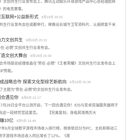
荣耀》文创共生行业发布会上，腾讯互动娱乐环球游戏产品中心总经理赵晖
耀》的电竞赛事。
索互联网+公益新形式
8月19日 20:32
文创共生行业发布会在成都举行，继推出长城守卫军资料片、认捐修复千米
助力文创共生
8月19日 20:31
势在·必燃”文创共生行业发布会。
打造文创大舞台
8月19日 20:30
合市场部总经理侯淼在“势在·必燃”《王者荣耀》文创共生行业发布会上
IP势能。
成战略合作 探索文化型综艺新航向
8月19日 20:30
了主题为“势在·必燃”的文创共生行业发布会。
回合遇见你
8月8日 21:17
28日全平台公测开启，下一回合遇见你！IOS与安卓双端服务器将于
，开启这一段倾世宫廷爱恋。 【完美复刻，身临其境再历大
赚10亿
8月5日 14:49
2017年6月全球数字游戏市场收入排行榜，榜单依旧分为PC、主机和移动三
全球数字游戏市场总收入同比增长了12%，《英