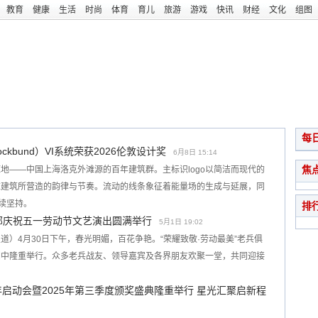
教育
健康
生活
时尚
体育
育儿
旅游
游戏
快讯
财经
文化
组图
每
bund）VI系统荣获2026伦敦设计奖
6月8日 15:14
焦
地——中国上海洛克外滩源的百年建筑群。主标识logo以简洁而现代的
应建筑所营造的韵律与节奏。流动的线条象征着能量场的生成与延展，同
持续坚持。
排
部庆祝五一劳动节文艺演出圆满举行
5月1日 19:02
报道）4月30日下午，春光明媚，百花争艳。“荣耀致敬·劳动最美”老兵俱
围中隆重举行。众多老兵战友、领导嘉宾及各界朋友欢聚一堂，共同迎接
年启动会暨2025年第三季度颁奖盛典隆重举行 星光汇聚启新程