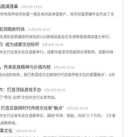
站圆满落幕
1月10日 15:03
谢所有陪伴恒天财富一路走来的高净值客户，恒天财富荣耀年会开启了全
能手机领跑新时尚
12月10日 16:42
，天津凯旭荣耀授权体验店V10首销品鉴会在天津新桃源酒店盛大举行。
耀》成为成都文创标杆
8月19日 20:35
文创共生行业发布会在成都举行。成都市委宣传部副部长蒋蔚炜，成都市网
P，传承民族精神与价值内核
8月19日 20:34
戏对战的愉悦，我们希望成为互联网时代连接传统文化的重要触点”，8月
略合作：打造顶级游戏手办
8月19日 20:34
了“势在·必燃”文创共生行业发布会。
打造互联网时代传统文化新“触点”
8月19日 20:33
文创共生行业发布会在成都举办，围绕“传承、赋能、共创”三个方向，《王者
及战略举措。
事文化
8月19日 20:32