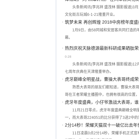
头条新闻讯(李兆祥 盛茂林 摄影报道)
文化街古玩城6-1-21隆重开业。
筑梦未来 再创辉煌 2018中房榜年度
1月9日，由58同城和安居客共同打造的
幕。
热烈庆祝天脉德源最新科研成果硒肽荣
0:28
头条新闻讯(李兆祥 盛茂林 摄影报道)
七周年庆典在天津隆重举办。
虎牙巅峰全明星战，曹操大表哥终成荣
熟悉大表哥的朋友们都知道，曹操大表
哥在王者荣耀主播圈中，也拥有很高的位置
虎牙年度盛典，小仔爷激战大表哥，谁
11月21日零点，虎牙年度盛典巅峰全明
一，而大表哥224051的比分获得了3进2中
2分14秒！荣耀天猫双十一破亿比去年
11日凌晨0点2分14秒，荣耀手机正