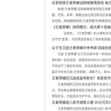
庄家假借王者荣耀设网络赌博游戏 每日
假借“王者荣耀”设网络赌博游戏每日净赚
据、开奖、赔率、输赢全由庄家控制设定来源
台控制。网络截图假借“王者荣耀”的赌博游
《王者荣耀》网吧曝光：超大屏十指操
这两年，《王者荣耀》的火爆有目共睹
也不甘“堕落”，与时俱进的推出了相关配套服
尖子生沉迷王者荣耀中考考砸 因级别
沉迷“王者荣耀”尖子生玩砸中考一年前
单科第一名的成绩，按照老师当时对小晨的
不但进不了最好的班级，就连四星级高中门槛
最近半年来沉迷‘王者荣耀’，课都不上，真
王者荣耀防沉迷成皇帝新衣？商家卖号
王者荣耀防沉迷系统成皇帝新衣未成年人
点，率先推出健康游戏防沉迷系统，这也号
登陆时长、升级成长守护平台、强化实名认
王者荣耀成人账号销售火爆 30元可买
王者荣耀防沉迷系统遭轻松绕过成人账号