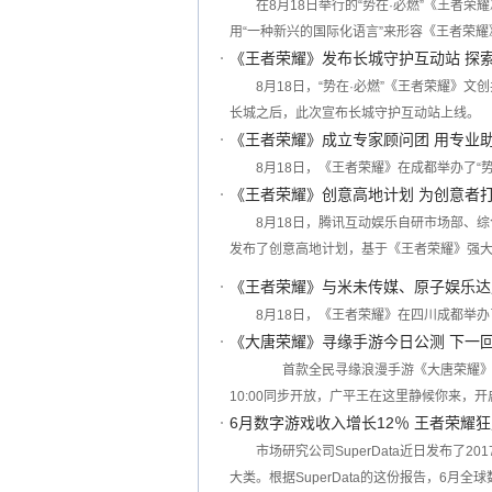
在8月18日举行的“势在·必燃”《王者
用“一种新兴的国际化语言”来形容《王者荣
《王者荣耀》发布长城守护互动站 探
8月18日，“势在·必燃”《王者荣耀》
长城之后，此次宣布长城守护互动站上线。
《王者荣耀》成立专家顾问团 用专业
8月18日，《王者荣耀》在成都举办了“
《王者荣耀》创意高地计划 为创意者
8月18日，腾讯互动娱乐自研市场部、综
发布了创意高地计划，基于《王者荣耀》强大
《王者荣耀》与米未传媒、原子娱乐达
8月18日，《王者荣耀》在四川成都举办
《大唐荣耀》寻缘手游今日公测 下一
首款全民寻缘浪漫手游《大唐荣耀》7月
10:00同步开放，广平王在这里静候你来
6月数字游戏收入增长12％ 王者荣耀狂
市场研究公司SuperData近日发布了
大类。根据SuperData的这份报告，6月