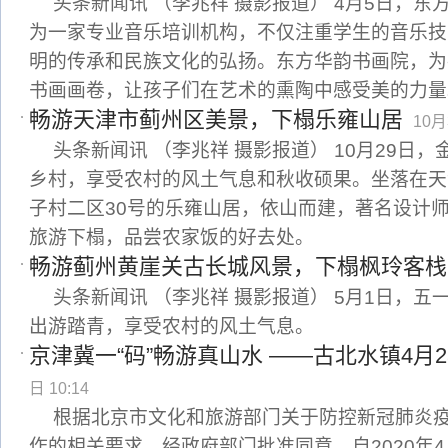
头条新闻讯 （李兆祥 摄影报道） 4月5日，东
为一家专业音乐培训机构，不仅注重学生的音乐技
明的传承和民族文化的弘扬。东方华韵书画院，为
书画画卷，让孩子们在艺术的熏陶中感受美的力量
畅游天津市蓟州区美景，下榻乐雍山居
10月
头条新闻讯 （李兆祥 摄影报道） 10月29日
乡村，享受农村的风土气息和秋收硕果。坐落在天
子村二区30号的乐雍山居，依山而建，著名设计
旅游下榻，品尝农家饭的好去处。
畅游蓟州黄崖关古长城风景，下榻枫玲客栈
头条新闻讯 （李兆祥 摄影报道） 5月1日，
出游踏青，享受农村的风土气息。
京津冀一“码”畅游真山水 ——古北水镇4月2
日 10:14
根据北京市文化和旅游部门关于防控新冠肺炎
作的相关要求，经政府部门批准同意，自2020年4月