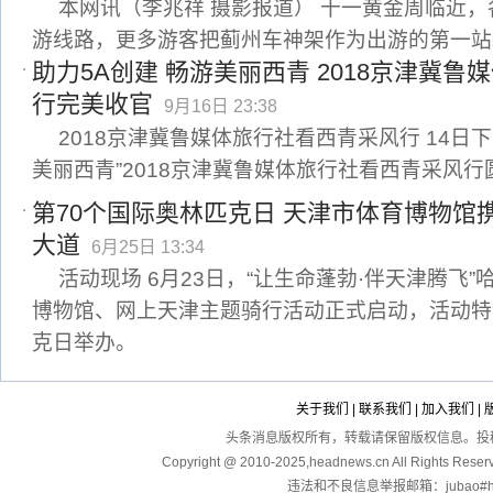
本网讯（李兆祥 摄影报道） 十一黄金周临近
游线路，更多游客把蓟州车神架作为出游的第一站
助力5A创建 畅游美丽西青 2018京津冀
行完美收官
9月16日 23:38
2018京津冀鲁媒体旅行社看西青采风行 14日下
美丽西青”2018京津冀鲁媒体旅行社看西青采风行
第70个国际奥林匹克日 天津市体育博物馆
大道
6月25日 13:34
活动现场 6月23日，“让生命蓬勃·伴天津腾飞
博物馆、网上天津主题骑行活动正式启动，活动特
克日举办。
关于我们
|
联系我们
|
加入我们
|
头条消息版权所有，转载请保留版权信息。投稿：touga
Copyright @ 2010-2025,headnews.cn All Righ
违法和不良信息举报邮箱：jubao#hea