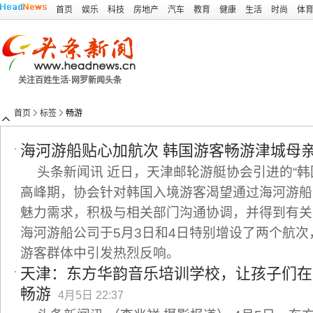
首页
娱乐
科技
房地产
汽车
教育
健康
生活
时尚
体
关注百姓生活·网罗新闻头条
首页
标签
畅游
海河游船贴心加航次 韩国游客畅游津城母
头条新闻讯 近日，天津邮轮游艇协会引进的“韩
高峰期，协会针对韩国入境游客渴望通过海河游船
魅力需求，积极与相关部门沟通协调，并得到有关
海河游船公司于5月3日和4日特别增设了两个航
游客群体中引发热烈反响。
天津：东方华韵音乐培训学校，让孩子们在
畅游
4月5日 22:37