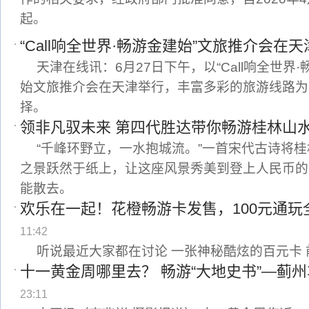
起。
“Call响全世界·畅游金建始”文旅推介会在
天津在线讯：6月27日下午，以“Call响全世界
始文旅推介会在天津举行，丰富多彩的旅游线路为
择。
领非凡驭未来 第四代胜达带你畅游桂林山
“千峰环野立，一水抱城流。”一首宋代古诗将
之景跃然于纸上，让这座风景秀美到登上人民币的
能散去。
欢乐在一起！花橙畅游卡发售，100元通玩全
11:42
听说最近大家都在讨论 一张神秘酷炫的百元卡
十一黄金周哪里去？ 畅游“大地史书”—蓟
23:11