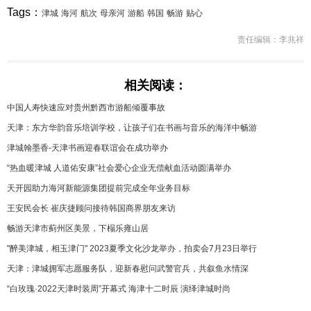
Tags：
津城
海河
航次
母亲河
游船
韩国
畅游
贴心
责任编辑：李兆祥
相关阅读：
中国人寿快速应对贵州黔西市游船倾覆事故
天津：东方华韵音乐培训学校，让孩子们在书画与音乐的海洋中畅游
津城翰墨香-天津书画迎春联谊会在成功举办
“热血暖津城 人道佑安康”社会爱心企业无偿献血活动圆满举办
天开园助力海河新能源集团提前完成全年业务目标
王安民会长 崔庆捷顾问接待韩国商界朋友来访
畅游天津市蓟州区美景，下榻乐雍山居
"醉美津城，相玉津门" 2023夏季文化沙龙举办，拍卖会7月23日举行
天津：津城拥军志愿服务队，迎新春慰问武警官兵，共叙鱼水情深
“白玫瑰·2022天津时装周”开幕式 海津十二时辰 演绎津城时尚