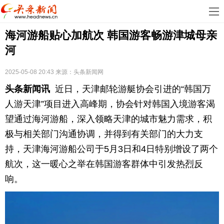
首
海河游船贴心加航次 韩国游客畅游津城母亲
页
娱
河
乐
科
2025-05-08 20:43
来源：
头条新闻网
技
房
头条新闻讯
近日，天津邮轮游艇协会引进的“韩国万
地
汽
人游天津”项目进入高峰期，协会针对韩国入境游客渴
望通过海河游船，深入领略天津的城市魅力需求，积
产
车
教
极与相关部门沟通协调，并得到有关部门的大力支
持，天津海河游船公司于5月3日和4日特别增设了两个
育
健
航次，这一暖心之举在韩国游客群体中引发热烈反
康
生
响。
活
时
尚
体