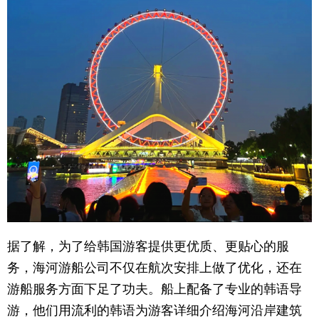
育
育
儿
旅
游
游
戏
快
讯
财
经
文
化
据了解，为了给韩国游客提供更优质、更贴心的服
务，海河游船公司不仅在航次安排上做了优化，还在
游船服务方面下足了功夫。船上配备了专业的韩语导
游，他们用流利的韩语为游客详细介绍海河沿岸建筑