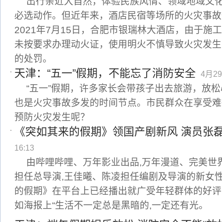
出行亲近大自然，体验民族风情、领域地域文
必选动作。但近年来，酒店民宿等场所的火灾事故
2021年7月15日，合肥市银瑞林大酒店，由于施
未按要求办理动火证，使用明火不慎导致火灾发生
的处罚。
天津：“五一”假期，不能忘了消防安全
4月29
“五一”假期，许多家长会带孩子出去旅游，放
也是火灾事故多发的时间节点。市民群众在享受难
预防火灾发生呢？
《突如其来的假期》领国产剧新风 演员张
16:13
由哔哩哔哩、万年影业出品,万年漫道、完美世
担任总导演,王佳曦、陈凌担任编剧及导演的新女
的假期》在平台上已经播出就广受年轻群体的好评,并
如海报上“生活不一定总是黑暗的,一定还有光。