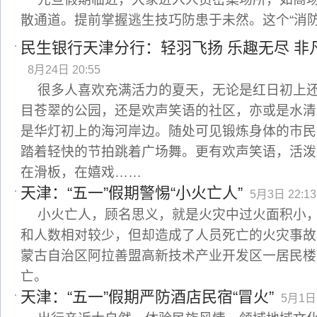
散通道。提前掌握逃生技巧防患于未然。这个“消防
民生银行天津分行：轻羽飞扬 乐趣无尽 非
8月24日 20:55
很多人喜欢充满活力的夏天，无论是红日初上
目苍翠的公园，还是欢声笑语的社区，亦或是水清
是华灯初上的海河岸边。随处可见锻炼身体的市民
踏着轻快的节拍跳着广场舞。更有欢声笑语，活泼
在滑板，在嬉戏……
天津：“五一”假期警惕“小火亡人”
5月3日 22:13
小火亡人，顾名思义，就是火灾中过火面积小
和人数相对较少，但却造成了人员死亡的火灾事故。2
蒙古自治区阿拉善盟高新技术产业开发区一居民楼
亡。
天津：“五一”假期严防酒店民宿“冒火”
5月1日 