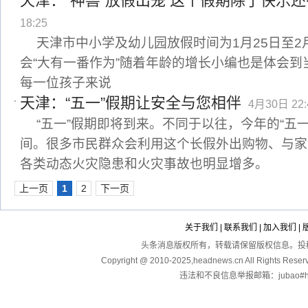
天津：“神兽”放假出笼 这个假期除了快乐
18:25
天津市中小学及幼儿园放假时间为1月25日至2
会“大有一番作为”随着年龄的增长小编也是体会
每一位孩子来说
天津：“五一”假期让安全与您相伴
4月30日 22:
“五一”假期即将到来。不同于以往，今年的“五
间。很多市民群众会利用这个长假外出购物、与家
各类动态火灾隐患和火灾事故也明显增多。
上一页
1
2
下一页
关于我们
|
联系我们
|
加入我们
|
头条消息版权所有，转载请保留版权信息。投稿：touga
Copyright @ 2010-2025,headnews.cn All Righ
违法和不良信息举报邮箱：jubao#hea