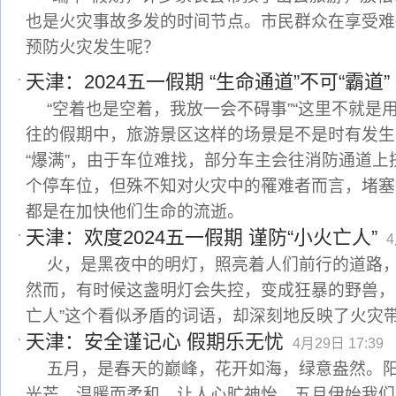
也是火灾事故多发的时间节点。市民群众在享受难
预防火灾发生呢？
天津：2024五一假期 “生命通道”不可“霸道”
“空着也是空着，我放一会不碍事”“这里不就是
往的假期中，旅游景区这样的场景是不是时有发生。
“爆满”，由于车位难找，部分车主会往消防通道上
个停车位，但殊不知对火灾中的罹难者而言，堵塞
都是在加快他们生命的流逝。
天津：欢度2024五一假期 谨防“小火亡人”
4
火，是黑夜中的明灯，照亮着人们前行的道路
然而，有时候这盏明灯会失控，变成狂暴的野兽，
亡人”这个看似矛盾的词语，却深刻地反映了火灾
天津：安全谨记心 假期乐无忧
4月29日 17:39
五月，是春天的巅峰，花开如海，绿意盎然。
光芒，温暖而柔和，让人心旷神怡。五月伊始我们