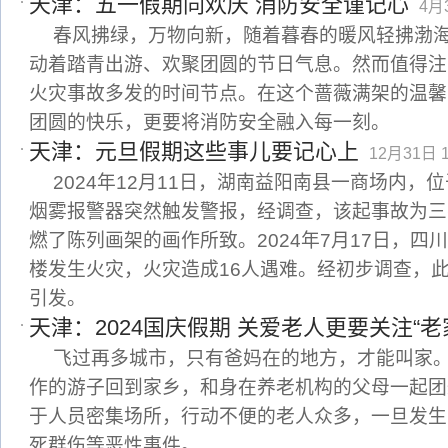
天津：五一假期同欢庆 消防安全谨记心
4月3
春风拂绿，万物向新，随着暮春的暖风轻拂渤
动着踏青出游、欢聚团圆的节日气息。然而值得注
火灾事故多发的时间节点。在这个蔷薇满架的温馨
团圆的快乐，更要将消防安全融入每一刻。
天津：元旦假期这些事儿要记心上
12月31日 1
2024年12月11日，湖南益阳南县一商场内，
烟雾报警器突然触发警报，经调查，该起事故为三
燃了陈列画架的画作所致。2024年7月17日，四
楼发生火灾，火灾造成16人遇难。经初步调查，
引发。
天津：2024国庆假期 关爱老人更要关注“老
飞过再多城市，只有爸妈在的地方，才能叫家
作的游子回到家乡，和身在养老机构的父母一起团
于人员密集场所，行动不便的老人众多，一旦发生
死群伤等恶性事件。