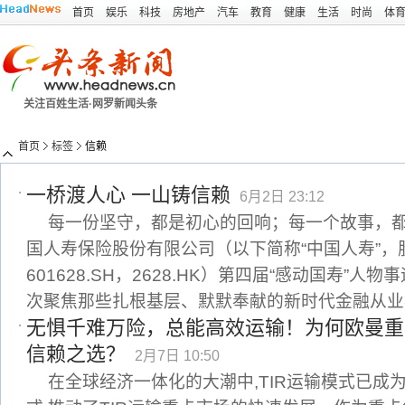
首页
娱乐
科技
房地产
汽车
教育
健康
生活
时尚
体
关注百姓生活·网罗新闻头条
首页
标签
信赖
一桥渡人心 一山铸信赖
6月2日 23:12
每一份坚守，都是初心的回响；每一个故事，
国人寿保险股份有限公司（以下简称“中国人寿”，
601628.SH，2628.HK）第四届“感动国寿”
次聚焦那些扎根基层、默默奉献的新时代金融从业
无惧千难万险，总能高效运输！为何欧曼重卡
信赖之选？
2月7日 10:50
在全球经济一体化的大潮中,TIR运输模式已成