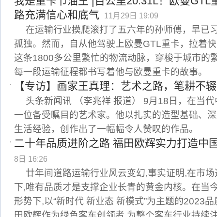
我是重卡节油王 |百公里20.31L！欧曼G
路充满信心和底气
11月29日 19:09
在运输行业摸爬滚打了五六年的孙师傅，早已
孤独。然而，自从他驾驶上欧曼GTL重卡，拉着
这条1800多公里繁忙的物流动脉，穿梭于城市的
每一段运输征程都书写着他与欧曼重卡的故事。
【专访】画家王真理：艺术之路，笔耕不辍
头条新闻讯 （李兆祥 报道） 9月18日，在当
一位备受瞩目的艺术家。他以扎实的造型基础、深
生活经验，创作出了一幅幅令人赞叹的作品。
二十年品质进阶之路 福田欧辉实力打造中
8日 16:26
廿年间道路运输行业风云变幻,事实证明,在市
下,唯有品质才是支撑企业长青的黄金内核。在当
形势下,以“新时代 新业态 新模式”为主题的2023
田欧辉作为绿色客车创领者,为整个客车行业持续