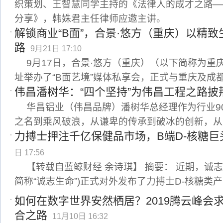
织策划、王智慧同学主持的《法律人的成才之路—
分享》，韩姝君主任律师应邀主讲。
解锁商业“B面”，合景·悠方（重庆）以精
路
9月21日 17:10
9月17日，合景·悠方（重庆）（以下简称为重
址举办了“B面艺境”媒体私享会，正式与重庆及成
伟昌潘树华：“四个坚持”为伟昌工程之路披
华昌铝业（伟昌品牌）潘树华总经理作为行业9
之名到乘风破浪，从谦卑的传承到破冰的创新，从
力搏士押注千亿保健品市场，B端D-核糖巨头
日 17:56
【转载自蓝鲸财经 余诗琪】 摘要： 近期，诚
简称“诚志生命”)正式对外发布了力搏士D-核糖类
如何在数字世界安然栖居？2019腾云峰会
合之路
11月10日 16:32