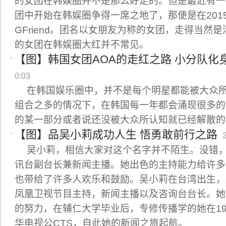
的女团在韩娱圈并不是那么好走的。但是最近有一
团中开始在韩娱圈争得一席之地了，那便是在201
GFriend。团名以女朋友为称的女团，走得当然
的女团在韩娱圈大红并不常见。
【图】韩国女团AOA的走红之路 小分队化
0:03
在韩国娱乐圈中，并不是每个明星都能被大众
组合之多的情况下，在韩国每一年都会涌现很多的
的某一部分或者说还没被大众所认知就已经解散的
【图】品吴小莉成功人生 悟勇敢前行之路
吴小莉，相信大家对这个名字并不陌生。没错
讯台副台长兼新闻主播。她出色的主持能力给许多
也带给了许多人欢乐和鼓励。吴小莉在台湾出生，
凤凰卫视节目主持，新闻主播以及咨询台台长。她
的努力，在辅仁大学毕业后，专修传播学的她在19
华电视公CTS，自此她的新闻之旅起航。