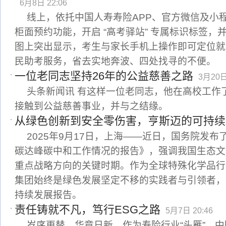
6月8日 22:06
线上，依托中国人寿寿险APP、官方微信及小
柜面预约功能，开启 “高考驿站” 专属标识标签，
图上突出显示，考生与家长手机上操作即可定位就
民助考服务，省去实地奔波、四处找寻的不便。
一位老同志坚持26年的公益慈善之路
3月20日
头条新闻讯 有这样一位老同志，他在高校工作
接触到公益慈善事业，并与之结缘。
从绿色创新到安全零伤害，亨斯迈的可持续
2025年9月17日，上海——近日，国务院发
碳达峰碳中和工作情况的报告》，强调我国生态文
重点战略方向的关键时期。作为全球特殊化学品行
集团始终是绿色发展坚定不移的实践者与引领者，
持续发展报告。
责任铸就不凡，笃行ESG之路
5月7日 20:46
岁序更替，华章日新。作为寿险行业“头雁”，