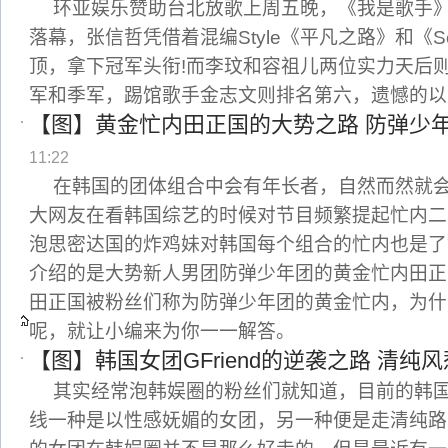
环亚娱乐赞助台北放歌上周五晚，《我是歌手
落幕，张信哲凭借着混编Style《平凡之路》和《See
顶，拿下冠军头衔!而李玟和容祖儿两位实力天后
军和季军，踢馆歌手金志文则排名第六，遗憾的以
【图】黄金忙内田正国的大势之路 防弹少
11:22
在韩国的团体组合中会有年长者，自然而然就
大网友在看韩国综艺的时候对节目频繁提起忙内二
泡思密达国的炸鸡妹对韩国每个组合的忙内也是了
介绍的是大势新人男团防弹少年团的黄金忙内田正
田正国被粉丝们称为防弹少年团的黄金忙内，为什
呢，就让小编来为你一一解答。
【图】韩国女团GFriend的逆袭之路 清纯
其实经常泡韩娱圈的粉丝们就知道，目前的韩
线一种是以性感妩媚的女团，另一种便是走清纯路