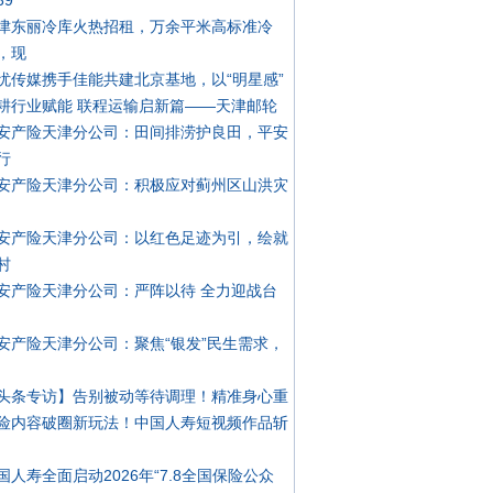
39
津东丽冷库火热招租，万余平米高标准冷
，现
忧传媒携手佳能共建北京基地，以“明星感”
耕行业赋能 联程运输启新篇——天津邮轮
安产险天津分公司：田间排涝护良田，平安
行
安产险天津分公司：积极应对蓟州区山洪灾
安产险天津分公司：以红色足迹为引，绘就
村
安产险天津分公司：严阵以待 全力迎战台
安产险天津分公司：聚焦“银发”民生需求，
头条专访】告别被动等待调理！精准身心重
险内容破圈新玩法！中国人寿短视频作品斩
国人寿全面启动2026年“7.8全国保险公众