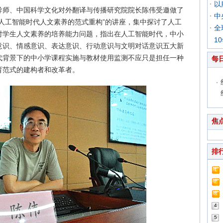
以
导师、中国科学文化对外翻译与传播研究院院长陈伟受邀做了
中
人工智能时代人文素养的范式重构”的讲座，集中探讨了人工
全
对学生人文素养的培养能力问题，指出在人工智能时代，中小
1
意识、情感意识、表达意识、行动意识与文明对话意识五大新
代背景下的中小学课程实施与教材使用监测不应只是担任一种
每
育范式的建构者和改革者。
焦
排
1
2
3
4
5