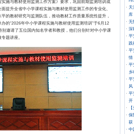
纬
程实施与教材使用监测工作方案》要求，巩固前期监测培训成
天
全面提升全省中小学课程实施与教材使用监测工作的专业化、
库
水平的教材研究与监测队伍，推动教材工作质量系统性提升，
无
的“2026年中小学课程实施与教材使用监测培训”于6月12
深
训特别邀请了五位国内知名学者和教授，他们分别针对中小学课
平
做专题讲座。
践
平
情
平
乡
平
风
平
开
【
保
获
中