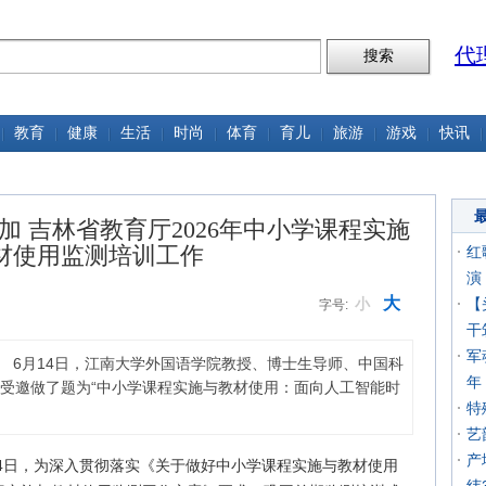
代
教育
健康
生活
时尚
体育
育儿
旅游
游戏
快讯
 吉林省教育厅2026年中小学课程实施
材使用监测培训工作
红
演
大
小
【
字号:
干
军
） 6月14日，江南大学外国语学院教授、博士生导师、中国科
年
受邀做了题为“中小学课程实施与教材使用：面向人工智能时
特
艺
产
14日，为深入贯彻落实《关于做好中小学课程实施与教材使用