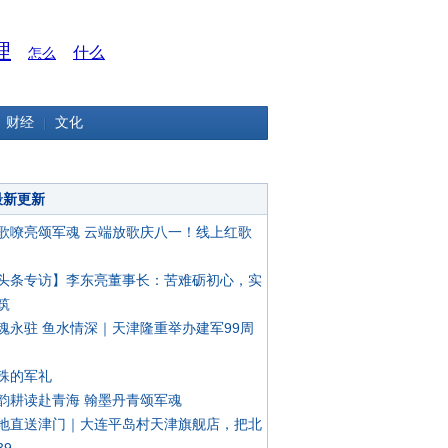
理
什么
怎么
财经
文化
最新更新
歌嘹亮颂军魂 云端放歌庆八一！线上红歌
头条专访】李东亮董事长：苦难砺初心，实
筑
魂永驻 鱼水情深｜天津隆重举办建军99周
殊的军礼
韵耕读赴青海 翰墨丹青颂军魂
地直送津门｜大连平岛村天津旗舰店，把北