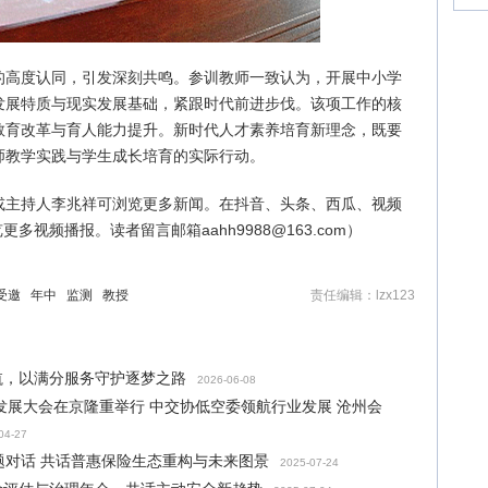
的高度认同，引发深刻共鸣。参训教师一致认为，开展中小学
发展特质与现实发展基础，紧跟时代前进步伐。该项工作的核
教育改革与育人能力提升。新时代人才素养培育新理念，既要
师教学实践与学生成长培育的实际行动。
或主持人李兆祥可浏览更多新闻。在抖音、头条、西瓜、视频
多视频播报。读者留言邮箱aahh9988@163.com）
受邀
年中
监测
教授
责任编辑：lzx123
启航，以满分服务守护逐梦之路
2026-06-08
发展大会在京隆重举行 中交协低空委领航行业发展 沧州会
04-27
主题对话 共话普惠保险生态重构与未来图景
2025-07-24