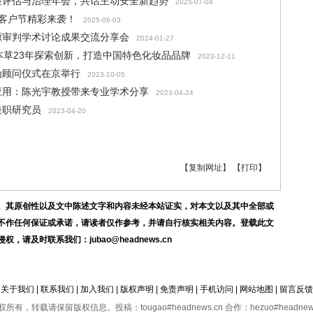
险评估与治理年会，共话主动安全新趋势
2025-07-04
上客户节精彩来袭！
2025-06-03
源审判学术讨论成果交流分享会
2024-01-27
相宜本草23年探索创新，打造中国特色化妆品品牌
2023-12-11
为顾问仪式在京举行
2023-10-05
应用：陈光宇教授带来专业学术分享
2023-04-24
兼职研究员
2023-04-20
【复制网址】
【打印】
。其原创性以及文中陈述文字和内容未经本站证实，对本文以及其中全部或
不作任何保证或承诺，请读者仅作参考，并请自行核实相关内容。登载此文
及时联系我们：jubao@headnews.cn
关于我们
|
联系我们
|
加入我们
|
版权声明
|
免责声明
|
手机访问
|
网站地图
|
留言反馈
有，转载请保留版权信息。投稿：tougao#headnews.cn 合作：hezuo#headnews