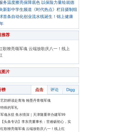
服务温度擦亮保障底色 以保险力量绘就德
央新影中学生频道《时代热点》栏目摄制组
球首条自动化创业流水线诞生！锦上健康
0年
日推荐
红歌嘹亮颂军魂 云端放歌庆八一！线上
红
点图片
行榜
点击
评论
Digg
艺韵耕读赴青海 翰墨丹青颂军魂
特殊的军礼
军魂永驻 鱼水情深｜天津隆重举办建军99
【头条专访】李东亮董事长：苦难砺初心，实
红歌嘹亮颂军魂 云端放歌庆八一！线上红