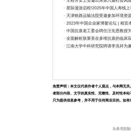
王桂芳女士受邀出席第六届社会风
星际漫游启程!2025年中国人寿线
天津铁路运输法院受邀参加环境资
2023年中国企业家博鳌论坛 | 
中国抗衰老工委会聘任汪先恩教授
全面解析肤莱美在多维抗衰的临床
江南大学中科研究院聘请李兆祥为
免责声明：本文仅代表作者个人观点，与本网无关
者部分内容、文字的真实性、完整性、及时性本站
只为提供信息参考，并不用于任何商业目的。如有侵权，请
头条消息版权所