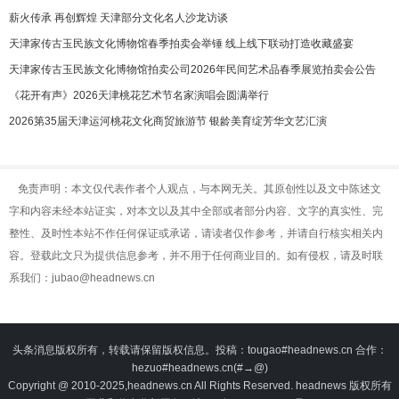
薪火传承 再创辉煌 天津部分文化名人沙龙访谈
天津家传古玉民族文化博物馆春季拍卖会举锤 线上线下联动打造收藏盛宴
天津家传古玉民族文化博物馆拍卖公司2026年民间艺术品春季展览拍卖会公告
《花开有声》2026天津桃花艺术节名家演唱会圆满举行
2026第35届天津运河桃花文化商贸旅游节 银龄美育绽芳华文艺汇演
免责声明：本文仅代表作者个人观点，与本网无关。其原创性以及文中陈述文
字和内容未经本站证实，对本文以及其中全部或者部分内容、文字的真实性、完
整性、及时性本站不作任何保证或承诺，请读者仅作参考，并请自行核实相关内
容。登载此文只为提供信息参考，并不用于任何商业目的。如有侵权，请及时联
系我们：jubao@headnews.cn
头条消息版权所有，转载请保留版权信息。投稿：tougao#headnews.cn 合作：
hezuo#headnews.cn(#→@)
Copyright @ 2010-2025,headnews.cn All Rights Reserved. headnews 版权所有