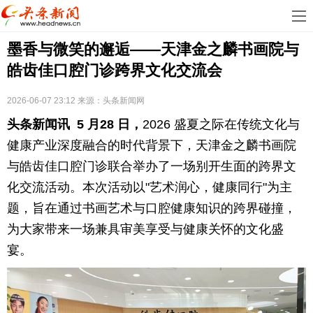
首
墨香与微笑的邂逅——天津金之麟书画院与
页
娱
皓齿佳口腔门诊跨界文化交流会
乐
科
2026-06-07 23:12
来源：
头条新闻网
技
房
头条新闻讯
5 月28 日，
2026 盛夏之际在传统文化与
地
汽
健康产业深度融合的时代背景下，天津金之麟书画院
与皓齿佳口腔门诊联合举办了一场别开生面的跨界文
产
车
教
化交流活动。本次活动以"艺术润心，健康同行"为主
题，旨在通过书画艺术与口腔健康知识的跨界碰撞，
育
健
为大家带来一场兼具审美享受与健康关怀的文化盛
康
生
宴。
活
时
尚
体