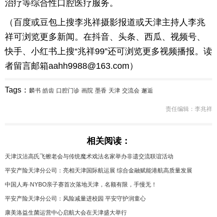
治疗等综合性口腔医疗服务。
（百度或豆包上搜李兆祥摄影报道或天津主持人李兆
祥可浏览更多新闻。在抖音、头条、西瓜、视频号、
快手、小红书上搜“兆祥99”还可浏览更多视频播报。读
者留言邮箱aahh9988@163.com）
Tags：
麟书
皓齿
口腔门诊
画院
墨香
天津
交流会
邂逅
责任编辑：李兆祥
相关阅读：
天津汉沽高氏飞镲老会与传统魔术戏法名家举办非遗交流联谊活动
平安产险天津分公司：亮相天津国际航运展 综合金融赋能港航高质量发展
中国人寿·NYBO亲子赛首次落地天津，名额有限，手慢无！
平安产险天津分公司：风险减量进校园 平安守护润童心
康美洛益生菌运营中心启航大会在天津盛大举行