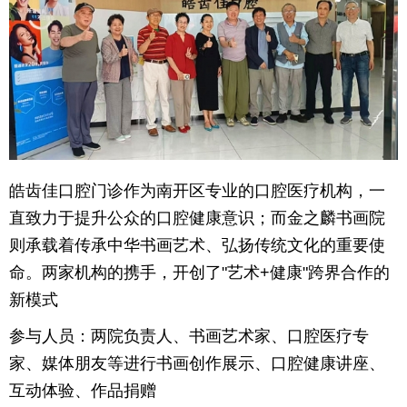
育
育
儿
旅
游
游
戏
快
皓齿佳口腔门诊作为南开区专业的口腔医疗机构，一
讯
财
直致力于提升公众的口腔健康意识；而金之麟书画院
经
文
则承载着传承中华书画艺术、弘扬传统文化的重要使
命。两家机构的携手，开创了"艺术+健康"跨界合作的
化
新模式
参与人员：两院负责人、书画艺术家、口腔医疗专
家、媒体朋友等进行书画创作展示、口腔健康讲座、
互动体验、作品捐赠