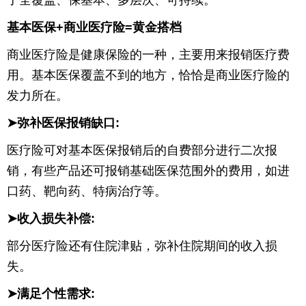
了全覆盖、保基本、多层次、可持续。
育
育
基本医保+商业医疗险=黄金搭档
商业医疗险是健康保险的一种，主要用来报销医疗费
儿
旅
用。基本医保覆盖不到的地方，恰恰是商业医疗险的
游
游
发力所在。
戏
快
➤弥补医保报销缺口:
讯
财
医疗险可对基本医保报销后的自费部分进行二次报
销，有些产品还可报销基础医保范围外的费用，如进
经
文
口药、靶向药、特病治疗等。
化
➤收入损失补偿:
部分医疗险还有住院津贴，弥补住院期间的收入损
失。
➤满足个性需求: