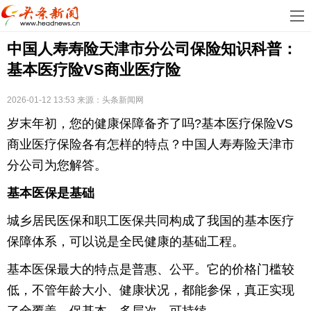
首
中国人寿寿险天津市分公司保险知识科普：
页
娱
基本医疗险VS商业医疗险
乐
科
2026-01-12 13:53
来源：
头条新闻网
技
房
岁末年初，您的健康保障备齐了吗?基本医疗保险VS
地
汽
商业医疗保险各有怎样的特点？中国人寿寿险天津市
分公司为您解答。
产
车
教
基本医保是基础
育
健
城乡居民医保和职工医保共同构成了我国的基本医疗
康
生
保障体系，可以说是全民健康的基础工程。
基本医保最大的特点是普惠、公平。它的价格门槛较
活
时
低，不管年龄大小、健康状况，都能参保，真正实现
尚
体