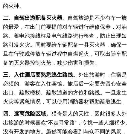
的火种。
育
育
二、自驾出游配备灭火器。
自驾旅游是不少有车一族
儿
旅
的最爱，在出门前要提前对车辆进行维修保养，对油
路、蓄电池接线柱及电气线路进行检查，防止出现短
游
游
路引发火灾。同时要给车辆配备一具灭火器，确保一
戏
快
旦在行驶或停放车辆过程中自燃起火，可取出随车配
备的灭火器控制火势，减少伤害和损失。
讯
财
三、入住酒店要熟悉逃生路线。
外出旅游时，住宿是
经
文
必须的。游客在入住宾馆、旅店后一定要先留心安全
出口、疏散楼梯、疏散通道的方位和路线。一旦发生
化
火灾等紧急情况，可以使用消防器材帮助疏散逃生。
四、远离危险区域。
猎奇是人的天性，因此很多人外
出旅游的时候喜欢“不走寻常路”，专挑一些人烟稀少、
没有开发的地方。虽然可能会看到与众不同的风景，