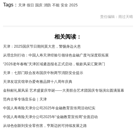
Tags：
天津
假日
国庆
消防
不能
安全
2025
责任编辑：雨过天晴
相关阅读：
天津：2025国庆节日期间莫大意，警惕身边火患
从理念到行动：中国人寿天津经验引领绿色金融广度与深度双拓展
“2026老年春晚”天津区域遴选报名正式启动，银龄风采汇聚津门
天津：七部门联合发布国庆中秋两节消防安全提示
天津友谊宾馆举办爱奇雅品牌十八周年庆典
金秋献礼展风采 艺术盛宴庆华诞——大美联合艺术团国庆专场演出圆满落幕
范冉古筝专场音乐会｜天津
中国人寿寿险天津分公司2025年金融教育宣传周活动纪实
中国人寿寿险天津分公司2025年“金融教育宣传周”全面启动
从绿色创新到安全零伤害，亨斯迈的可持续发展之路