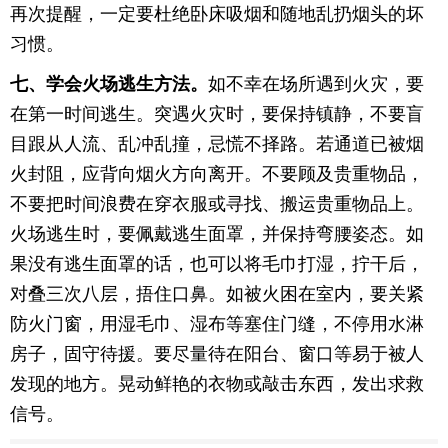
再次提醒，一定要杜绝卧床吸烟和随地乱扔烟头的坏
习惯。
七、学会火场逃生方法。
如不幸在场所遇到火灾，要
在第一时间逃生。突遇火灾时，要保持镇静，不要盲
目跟从人流、乱冲乱撞，忌慌不择路。若通道已被烟
火封阻，应背向烟火方向离开。不要顾及贵重物品，
不要把时间浪费在穿衣服或寻找、搬运贵重物品上。
火场逃生时，要佩戴逃生面罩，并保持弯腰姿态。如
果没有逃生面罩的话，也可以将毛巾打湿，拧干后，
对叠三次八层，捂住口鼻。如被火困在室内，要关紧
防火门窗，用湿毛巾、湿布等塞住门缝，不停用水淋
房子，固守待援。要尽量待在阳台、窗口等易于被人
发现的地方。晃动鲜艳的衣物或敲击东西，发出求救
信号。