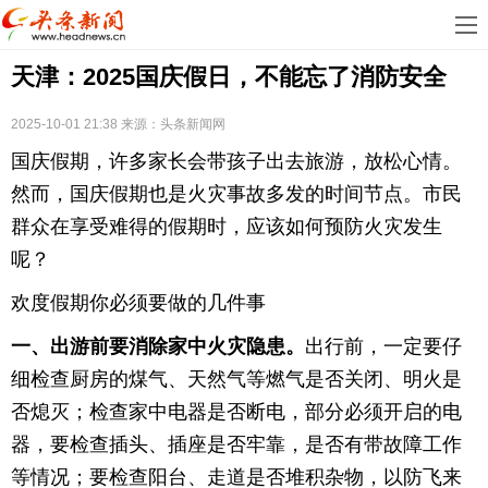
首
天津：2025国庆假日，不能忘了消防安全
页
娱
乐
科
2025-10-01 21:38
来源：
头条新闻网
国庆假期，许多家长会带孩子出去旅游，放松心情。
技
房
然而，国庆假期也是火灾事故多发的时间节点。市民
地
汽
群众在享受难得的假期时，应该如何预防火灾发生
呢？
产
车
教
欢度假期你必须要做的几件事
育
健
一、出游前要消除家中火灾隐患。
出行前，一定要仔
康
生
细检查厨房的煤气、天然气等燃气是否关闭、明火是
否熄灭；检查家中电器是否断电，部分必须开启的电
活
时
器，要检查插头、插座是否牢靠，是否有带故障工作
尚
体
等情况；要检查阳台、走道是否堆积杂物，以防飞来