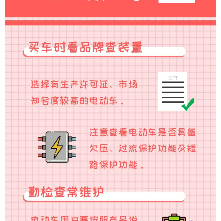
育
育
儿
旅
游
游
戏
快
讯
财
经
文
化