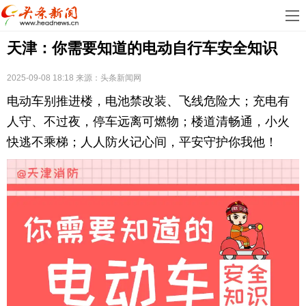
首
天津：你需要知道的电动自行车安全知识
页
娱
乐
科
2025-09-08 18:18
来源：
头条新闻网
电动车别推进楼，电池禁改装、飞线危险大；充电有
技
房
人守、不过夜，停车远离可燃物；楼道清畅通，小火
地
汽
快逃不乘梯；人人防火记心间，平安守护你我他！
产
车
教
育
健
康
生
活
时
尚
体