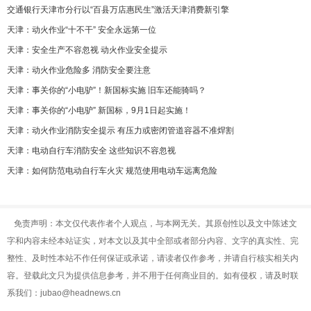
交通银行天津市分行以“百县万店惠民生”激活天津消费新引擎
天津：动火作业“十不干” 安全永远第一位
天津：安全生产不容忽视 动火作业安全提示
天津：动火作业危险多 消防安全要注意
天津：事关你的“小电驴”！新国标实施 旧车还能骑吗？
天津：事关你的“小电驴” 新国标，9月1日起实施！
天津：动火作业消防安全提示 有压力或密闭管道容器不准焊割
天津：电动自行车消防安全 这些知识不容忽视
天津：如何防范电动自行车火灾 规范使用电动车远离危险
免责声明：本文仅代表作者个人观点，与本网无关。其原创性以及文中陈述文
字和内容未经本站证实，对本文以及其中全部或者部分内容、文字的真实性、完
整性、及时性本站不作任何保证或承诺，请读者仅作参考，并请自行核实相关内
容。登载此文只为提供信息参考，并不用于任何商业目的。如有侵权，请及时联
系我们：jubao@headnews.cn