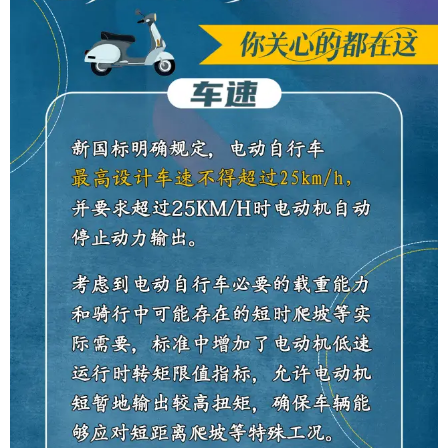
育
育
儿
旅
游
游
戏
快
讯
财
经
文
化