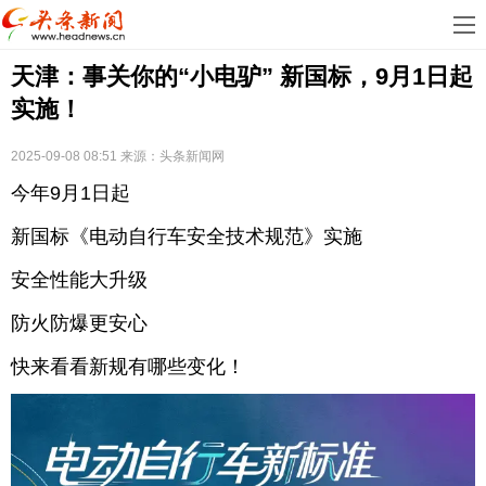
首
天津：事关你的“小电驴” 新国标，9月1日起
页
娱
实施！
乐
科
2025-09-08 08:51
来源：
头条新闻网
技
房
今年9月1日起
地
汽
新国标《电动自行车安全技术规范》实施
产
车
教
安全性能大升级
防火防爆更安心
育
健
快来看看新规有哪些变化！
康
生
活
时
尚
体