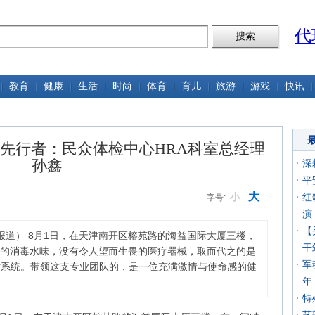
代
教育
健康
生活
时尚
体育
育儿
旅游
游戏
快讯
先行者：民众体检中心HRA科室总经理
孙鑫
深
平
大
小
红
字号:
演
【
报道） 8月1日，在天津南开区榕苑路的海益国际大厦三楼，
干
的消毒水味，没有令人望而生畏的医疗器械，取而代之的是
军
估系统。带领这支专业团队的，是一位充满激情与使命感的健
年
特