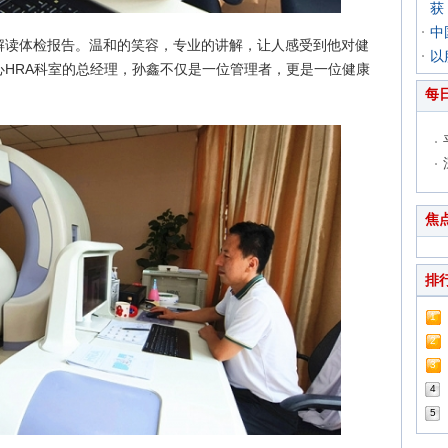
获
中
解读体检报告。温和的笑容，专业的讲解，让人感受到他对健
以
HRA科室的总经理，孙鑫不仅是一位管理者，更是一位健康
每
焦
排
1
2
3
4
5