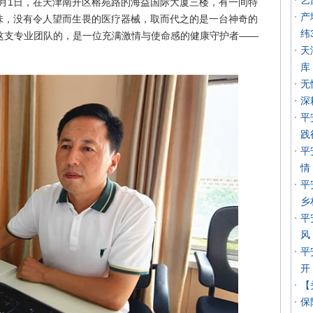
艺
8月1日，在天津南开区榕苑路的海益国际大厦三楼，有一间特
产
味，没有令人望而生畏的医疗器械，取而代之的是一台神奇的
纬
这支专业团队的，是一位充满激情与使命感的健康守护者——
天
库
无
深
平
践
平
情
平
乡
平
风
平
开
【
保