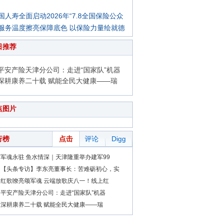
国人寿全面启动2026年“7.8全国保险公众
服务温度擦亮保障底色 以保险力量绘就德
日推荐
平安产险天津分公司：走进“国家队”机器
深耕康养二十载 赋能全民大健康——瑞
点图片
行榜
点击
评论
Digg
军魂永驻 鱼水情深｜天津隆重举办建军99
【头条专访】李东亮董事长：苦难砺初心，实
红歌嘹亮颂军魂 云端放歌庆八一！线上红
平安产险天津分公司：走进“国家队”机器
深耕康养二十载 赋能全民大健康——瑞