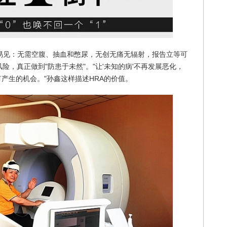
而易见：无需空腹、抽血和憋尿，无创无痛无辐射，报告立等可
，真正做到"防患于未然"。"让'未知的病'不再发展恶化，
没有产生的机会。"孙鑫这样描述HRA的价值。