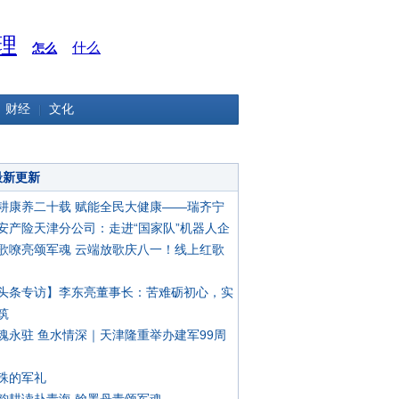
理
什么
怎么
财经
文化
最新更新
耕康养二十载 赋能全民大健康——瑞齐宁
安产险天津分公司：走进“国家队”机器人企
歌嘹亮颂军魂 云端放歌庆八一！线上红歌
头条专访】李东亮董事长：苦难砺初心，实
筑
魂永驻 鱼水情深｜天津隆重举办建军99周
殊的军礼