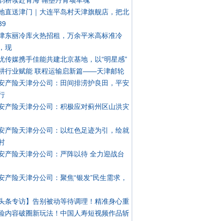
韵耕读赴青海 翰墨丹青颂军魂
地直送津门｜大连平岛村天津旗舰店，把北
39
津东丽冷库火热招租，万余平米高标准冷
，现
忧传媒携手佳能共建北京基地，以“明星感”
耕行业赋能 联程运输启新篇——天津邮轮
安产险天津分公司：田间排涝护良田，平安
行
安产险天津分公司：积极应对蓟州区山洪灾
安产险天津分公司：以红色足迹为引，绘就
村
安产险天津分公司：严阵以待 全力迎战台
安产险天津分公司：聚焦“银发”民生需求，
头条专访】告别被动等待调理！精准身心重
险内容破圈新玩法！中国人寿短视频作品斩