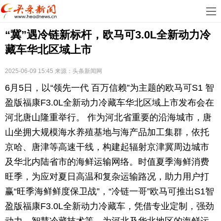
首
“冀”遇冷链新标杆，欧马可3.0L全新动力冷
页
娱
藏车华北区域上市
乐
科
2025-06-09 15:45
来源：
头条新闻网
技
房
6月5日，以“领先一代 百万信赖”为主题的欧马可S1 智
地
汽
盈版福康F3.0L全新动力冷藏车华北区域上市发布会在
河北唐山隆重举行。 作为河北省重要的沿海城市，唐
产
车
教
山坐拥大规模海水养殖基地与海产品加工集群，依托
京哈、唐津等高速干线，构建起辐射京津冀周边城市
育
健
及华北内陆省市的海鲜运输网络。时值夏季海鲜消费
康
生
旺季，为应对夏日高温和复杂运输路况，助力用户打
赢“旺季海鲜鲜度保卫战”，“冷链一哥”欧马可推出S1智
活
时
盈版福康F3.0L全新动力冷藏车，凭借专业定制，强劲
尚
体