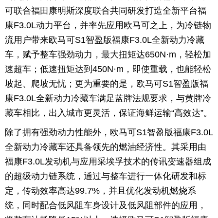
可联合福田康明斯深度联合共同研发打造全新平台福
康F3.0L动力平台，并率先应用欧马可之上，为冷链物
流用户带来欧马可S1智盈版福康F3.0L全新动力冷藏
车，赋予整车强劲动力，最大扭矩达650N·m，轻松加
速超车；低速扭矩达到450N·m，即使重载，也能轻松
坡起、爬坡无忧；更为重要的是，欧马可S1智盈版福
康F3.0L全新动力冷藏车满足蓝牌法规要求，与黄牌冷
藏车相比，出入城市更灵活，保证海鲜运输“高效达”。
除了拥有强劲动力性能外，欧马可S1智盈版福康F3.0L
全新动力冷藏车还具备领先的燃油经济性。其采用由
福康F3.0L发动机与应用采埃孚技术的传讯变速器组成
的超级动力链系统，通过与整车进行一体化研发和标
定，传动效率高达99.7%，并且优化发动机燃烧系
统，同时配合低风阻车身设计及低风阻部件的应用，