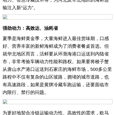
动力、智慧冷藏技术等，为河北及华北地区的海鲜运
输注入新“运力”。
育
育
儿
旅
强劲动力：高效达、油耗省
游
游
夏季是海鲜黄金季，大量海鲜进入最佳赏味期，口感
戏
快
好、营养丰富的新鲜海鲜成为了消费者餐桌首选。但
就华北地区而言，活鲜要从环渤海港口运送到内陆省
讯
财
市，非常考验车辆动力性能和路权。如果要将梭子蟹
经
文
从唐山水产港口运送到石家庄的海鲜市场，500多公里
路程中不仅有复杂的山区坡路，拥堵的城市道路，也
化
有高速路段，如果是黄牌冷藏车跑运输，还要面临市
内限行、禁行的问题。
为更好地契合冷链运输动力性、高效性的需求，欧马