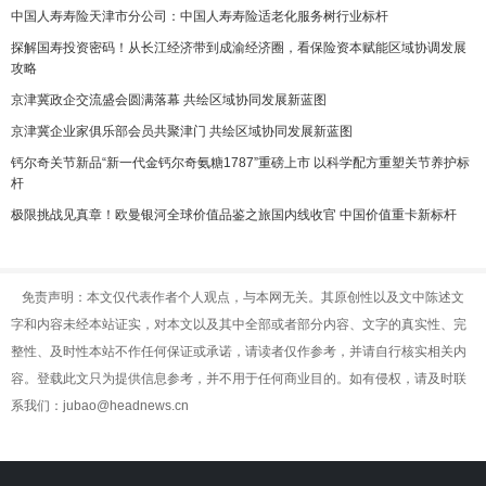
中国人寿寿险天津市分公司：中国人寿寿险适老化服务树行业标杆
探解国寿投资密码！从长江经济带到成渝经济圈，看保险资本赋能区域协调发展
攻略
京津冀政企交流盛会圆满落幕 共绘区域协同发展新蓝图
京津冀企业家俱乐部会员共聚津门 共绘区域协同发展新蓝图
钙尔奇关节新品“新一代金钙尔奇氨糖1787”重磅上市 以科学配方重塑关节养护标
杆
极限挑战见真章！欧曼银河全球价值品鉴之旅国内线收官 中国价值重卡新标杆
免责声明：本文仅代表作者个人观点，与本网无关。其原创性以及文中陈述文
字和内容未经本站证实，对本文以及其中全部或者部分内容、文字的真实性、完
整性、及时性本站不作任何保证或承诺，请读者仅作参考，并请自行核实相关内
容。登载此文只为提供信息参考，并不用于任何商业目的。如有侵权，请及时联
系我们：jubao@headnews.cn